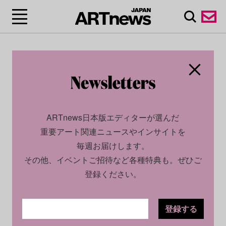
CULTURE
PROMOTION
2026.02.14
【トークイベント】京都でクレドー
ARTnews日本版エディターが選んだ
ルが一夜限りのイベントを開催。曲
重要アート関連ニュースやインサイトを
木造形作家の亘 章吾とクレドールの
毎週お届けします。
商品企画者が「匠の技術」と「アー
その他、イベントご招待など各種特典も。ぜひご
登録ください。
ト」の境界を語る
登録する
TEXT BY
ARTNEWS JAPAN