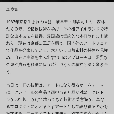
亘 章吾
1987年京都生まれの亘は、岐阜県・飛騨高山の「森林
たくみ塾」で指物技術を学び、その後アイルランドで特
殊な曲木技法を習得。帰国後は伝統的な木桶制作にも携
わり、現在は京都に工房を構え、国内外のアートフェア
で作品を発表している。木という自然素材の特性を見極
め、自在に曲線を生み出す独自のアプローチは、硬質な
金属や貴石を精緻に扱う時計づくりの精神と深く響き合
う。
当日は「匠の技術は、アートになり得るか」をテーマ
に、クレドールの商品企画担当者と亘が対談。クレドー
ルが50年以上かけて培ってきた技術と美意識が、単な
るプロダクトにとどまらずアートとして語り得るのかを
探求する。アーティストと開発者、双方の視点から「も