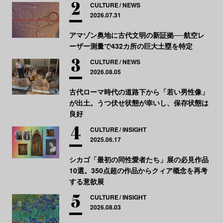
CULTURE
NEWS
2026.07.31
アマゾン奥地に古代文明の新証拠──航空レ
ーザー測量で432カ所の巨大土塁を特定
CULTURE
NEWS
2026.08.05
古代ローマ時代の道路下から「若い男性像」
が出土。うつ伏せ状態が幸いし、保存状態は
良好
CULTURE
INSIGHT
2025.06.17
シカゴ「最初の同性愛者たち」展の必見作品
10選。350点超の作品からクィア概念を再考
する意欲展
CULTURE
INSIGHT
2026.08.03