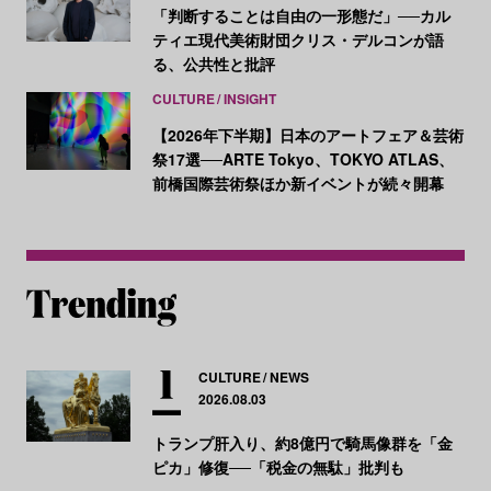
「判断することは自由の一形態だ」──カル
ティエ現代美術財団クリス・デルコンが語
る、公共性と批評
CULTURE
INSIGHT
【2026年下半期】日本のアートフェア＆芸術
祭17選──ARTE Tokyo、TOKYO ATLAS、
前橋国際芸術祭ほか新イベントが続々開幕
CULTURE
NEWS
2026.08.03
トランプ肝入り、約8億円で騎馬像群を「金
ピカ」修復──「税金の無駄」批判も