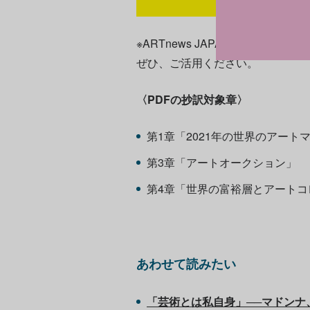
※ARTnews JAPAN編集部が
ぜひ、ご活用ください。
〈PDFの抄訳対象章〉
第1章「2021年の世界のアート
第3章「アートオークション」
第4章「世界の富裕層とアートコ
あわせて読みたい
「芸術とは私自身」──マドンナ