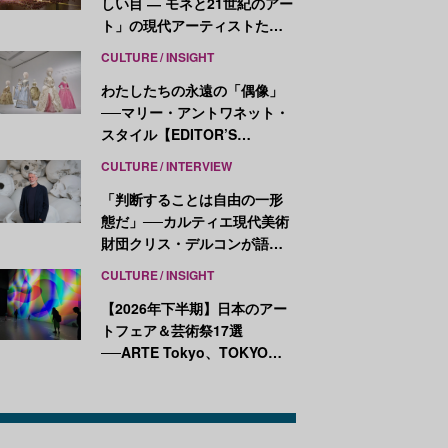
しい目 ― モネと21世紀のアー
ト」の現代アーティストたち
が示す、異なる視点
CULTURE
INSIGHT
わたしたちの永遠の「偶像」
──マリー・アントワネット・
スタイル【EDITOR’S
NOTES】
CULTURE
INTERVIEW
「判断することは自由の一形
態だ」──カルティエ現代美術
財団クリス・デルコンが語
る、公共性と批評
CULTURE
INSIGHT
【2026年下半期】日本のアー
トフェア＆芸術祭17選
──ARTE Tokyo、TOKYO
ATLAS、前橋国際芸術祭ほか
新イベントが続々開幕