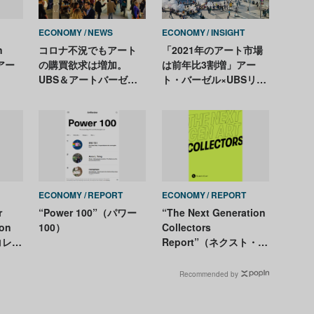
ECONOMY
NEWS
ECONOMY
INSIGHT
n
コロナ不況でもアート
「2021年のアート市場
のアー
の購買欲求は増加。
は前年比3割増」アー
UBS＆アートバーゼル
ト・バーゼル×UBSリポ
の最新調査より
ート2022版が発表。オ
ークションの売上高はV
字回復、富裕層の7割強
がNFTアートを購入
ECONOMY
REPORT
ECONOMY
REPORT
r
“Power 100”（パワー
“The Next Generation
ion
100）
Collectors
コレク
Report”（ネクスト・ジ
ラ
ェネレーション・コレ
・リ
クターズ・リポート）
Recommended by