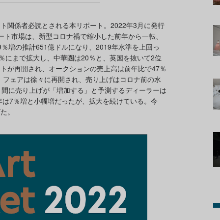
ト関係者必読とされる本リポート。2022年3月に発行
のアート市場は、新型コロナ禍で縮小した前年から一転、
％増の推計651億ドルになり、2019年水準を上回っ
％にまで拡大し、中華圏は20％と、英国を抜いて2位
トが再開され、オークションの売上高は前年比で47％
た。フェアは徐々に再開され、売り上げはコロナ前の水
月間に売り上げが「増加する」と予測するディーラーは
1年は7％増と小幅増だったが、拡大を続けている。今
げた。