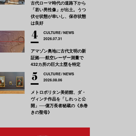
古代ローマ時代の道路下から
「若い男性像」が出土。うつ
伏せ状態が幸いし、保存状態
は良好
CULTURE
NEWS
2026.07.31
アマゾン奥地に古代文明の新
証拠──航空レーザー測量で
432カ所の巨大土塁を特定
CULTURE
NEWS
2026.08.06
メトロポリタン美術館、ダ・
ヴィンチ作品を「しれっと公
開」──億万長者秘蔵の《糸巻
きの聖母》