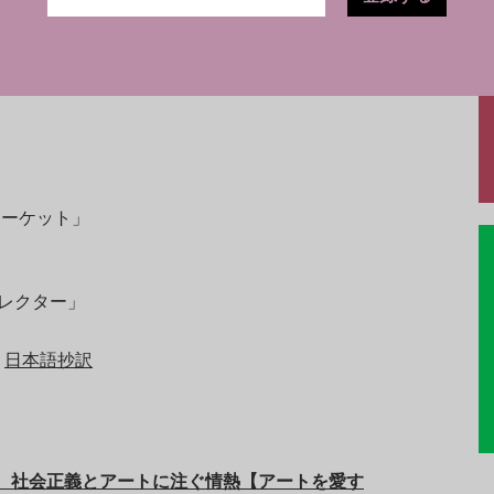
リポートの一部を編集・抄訳しPDF化いたしました。
マーケット」
レクター」
日本語抄訳
、社会正義とアートに注ぐ情熱【アートを愛す