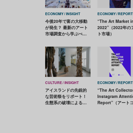
ECONOMY
INSIGHT
ECONOMY
REPORT
今後20年で富の大移動
“The Art Market i
が発生？ 最新のアート
2022”（2022年
市場調査から学ぶべき3
ト市場）
つのポイント
CULTURE
INSIGHT
ECONOMY
REPORT
アイスランドの先鋭的
“The Art Collecto
な芸術祭をリポート！
Instagram Attent
生態系の破壊による
Report”（アート
「見えない」脅威に向
ター・インスタグ
き合う
ム・アテンション
ポート）