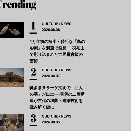
CULTURE
NEWS
2026.08.06
4万年前の極小・精巧な「鳥の
彫刻」を洞窟で発見──羽毛ま
で彫り込まれた世界最古級の
芸術
CULTURE
NEWS
2026.08.07
謎多きヌラーゲ文明で「巨人
の墓」が出土──異例の二層構
造が古代の埋葬・建築技術を
読み解く鍵に
CULTURE
NEWS
2026.08.05