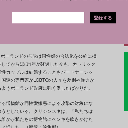
BTQ関連の資料の多くが未公開のまま破棄され
ことがいかに困難であったかを説明。そして同
登録する
した。だが、同国のクィアの活動家たちは、公
することに対して依然として法的な障害があるこ
、ポーランドの与党は同性婚の合法化を公約に掲
足してからほぼ1年が経過した今も、カトリック
同性カップルは結婚することもパートナーシッ
国連の専門家がLGBTQの人々を差別や暴力か
るようポーランド政府に強く促したばかりだ。
する博物館が同性愛嫌悪による攻撃の対象にな
おうとしている。クリシンスキは、「私たちは
し誰かが私たちの博物館にペンキを吹きかけた
」と話した。（翻訳：編集部）