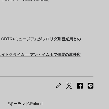
─LGBTQ+ミュージアムがフロリダ州観光局との
るヘイトクライム──アン・イムホフ個展の屋外広
#ポーランド/Poland