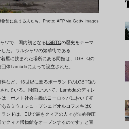
集まる人たち。Photo: AFP via Getty images
ャワで、国内初となる
LGBTQ
の歴史をテーマ
ンした。ワルシャワの繁華街である
店と古着屋に挟まれた場所にある同館は、LGBTQの
団体Lambdaによって設立された。
料など、16世紀に遡るポーランドのLGBTQの
されている。同館について、Lambdaのディレ
キは「ポスト社会主義のヨーロッパにおいて初
であるミウォシュ・プシェピオルコフスキは6
ーランドは、EUで最もクィアの人々が法的抑圧
国でクィア博物館をオープンするのです」と宣