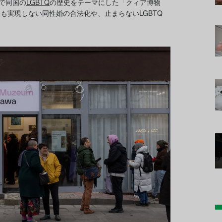
で同国の
LGBTQ
の歴史をテーマにした「クィア博物
も実現しない同性婚の合法化や、止まらないLGBTQ