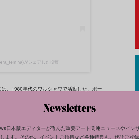
amera_femina)がシェアした投稿
は、1980年代のワルシャワで活動した、ポー
者的存在である作家のアンドジェイ・セレロヴィ
。80年代当時、ポーランドの治安当局はワル
を調べ、行動を管理していた。今回、そんな中
フセックスのルールを書いたリーフレットと、
news日本版エディターが選んだ
重要アート関連ニュースやイン
真が寄贈された。
します。
その他、イベントご招待など各種特典も。ぜひご登録