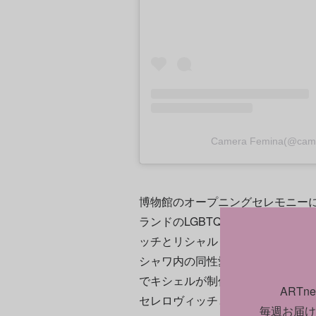
Camera Femina(@c
博物館のオープニングセレモニーに
ランドのLGBTQ活動家界の先駆
ッチとリシャルト・キシェルが参加
シャワ内の同性愛者の男性の情報
でキシェルが制作・配布したセー
ART
セレロヴィッチとパートナーの写
毎週お届け