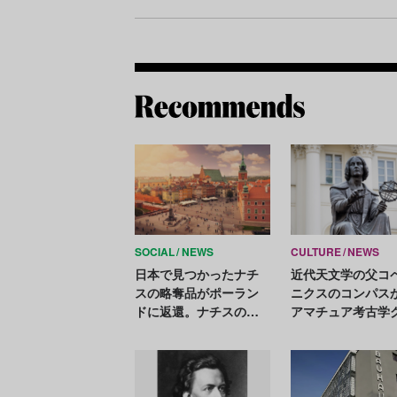
SOCIAL
NEWS
CULTURE
NEWS
日本で見つかったナチ
近代天文学の父コ
スの略奪品がポーラン
ニクスのコンパス
ドに返還。ナチスのリ
アマチュア考古学
ストの中でも価値の高
ープが大発見
い16世紀の絵画《聖母
子》