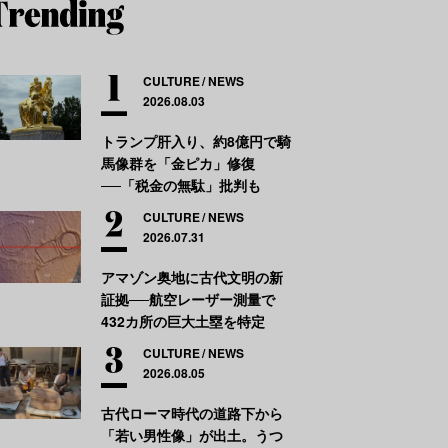
CULTURE
NEWS
2026.08.03
トランプ肝入り、約8億円で騎
馬像群を「金ピカ」修復
──「税金の無駄」批判も
CULTURE
NEWS
2026.07.31
アマゾン奥地に古代文明の新
証拠──航空レーザー測量で
432カ所の巨大土塁を特定
CULTURE
NEWS
2026.08.05
古代ローマ時代の道路下から
「若い男性像」が出土。うつ