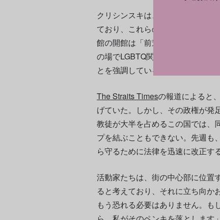
クリシンスキは、ポーランドのLG
ており、これらの資料を保存する
館の開館は「前進」であると主張
の場でLGBTQ関連の資料を展示
とを強調している。
The Straits Times
の報道によると
げていた。しかし、その政権が発
教徒が大半を占めるこの国では、
プを結ぶこともできない。先週も、
ら守るために法律を迅速に改正す
活動家たちは、街の中心部に位置
ると考えており、それに立ち向か
もう恐れる必要はありません。も
ら、私がそのペンキを落とします