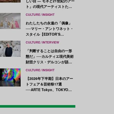
しい目 ― モネと21世紀のアー
ト」の現代アーティストたち
が示す、異なる視点
CULTURE
INSIGHT
わたしたちの永遠の「偶像」
──マリー・アントワネット・
スタイル【EDITOR’S
NOTES】
CULTURE
INTERVIEW
「判断することは自由の一形
態だ」──カルティエ現代美術
財団クリス・デルコンが語
る、公共性と批評
CULTURE
INSIGHT
【2026年下半期】日本のアー
トフェア＆芸術祭17選
──ARTE Tokyo、TOKYO
ATLAS、前橋国際芸術祭ほか
新イベントが続々開幕