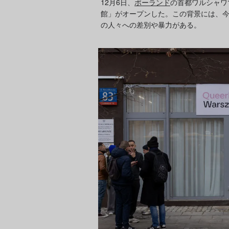
12月6日、
ポーランド
の首都ワルシャワ
館」がオープンした。この背景には、今
の人々への差別や暴力がある。