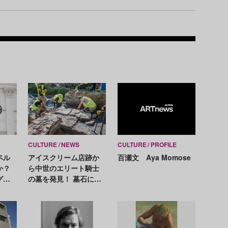
Recom
CULTURE
NEWS
CULTURE
PROFILE
ペル
アイスクリーム店跡か
百瀬文 Aya Momose
か？
ら中世のエリート騎士
グル
の墓を発見！ 墓石には
「剣を掲げた雄姿」の
レリーフ