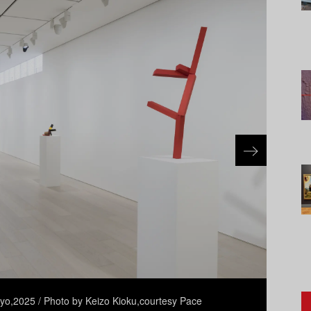
okyo,2025 / Photo by Keizo Kioku,courtesy Pace
In