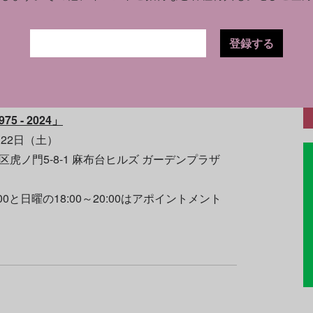
柔和、そして楽しさが満ちている。2階では年代
970年代の初期作品、1989年のブロンズ彫
登録する
の芸術観の変遷を辿る。作品の数々は躍動感、
ムを特徴とし、ミニマリズムの制約を超越する
5 - 2024」
月22日（土）
区虎ノ門5-8-1 麻布台ヒルズ ガーデンプラザ
～20:00と日曜の18:00～20:00はアポイントメント