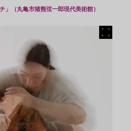
タッチ」（丸亀市猪熊弦一郎現代美術館）