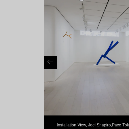
rtesy Pace
Installation View, Joel Shapiro,Pace T