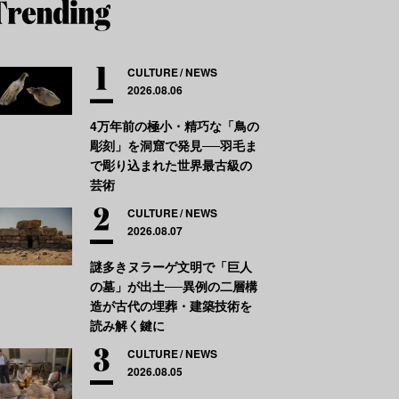
CULTURE
NEWS
2026.08.06
4万年前の極小・精巧な「鳥の
彫刻」を洞窟で発見──羽毛ま
で彫り込まれた世界最古級の
芸術
CULTURE
NEWS
2026.08.07
謎多きヌラーゲ文明で「巨人
の墓」が出土──異例の二層構
造が古代の埋葬・建築技術を
読み解く鍵に
CULTURE
NEWS
2026.08.05