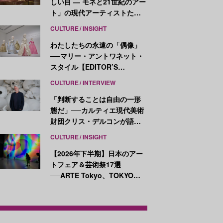
しい目 ― モネと21世紀のアー
ト」の現代アーティストたち
が示す、異なる視点
CULTURE
INSIGHT
わたしたちの永遠の「偶像」
──マリー・アントワネット・
スタイル【EDITOR’S
NOTES】
CULTURE
INTERVIEW
「判断することは自由の一形
態だ」──カルティエ現代美術
財団クリス・デルコンが語
る、公共性と批評
CULTURE
INSIGHT
【2026年下半期】日本のアー
トフェア＆芸術祭17選
──ARTE Tokyo、TOKYO
ATLAS、前橋国際芸術祭ほか
新イベントが続々開幕