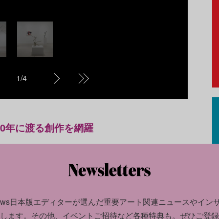
Ga
1
/
4
0年に渡る創作を網羅
、現代の彫刻史にとって重要な芸術家の一人、
年ぶりとなる大規模な個展。1975年から現在ま
面作品を紹介する。
news日本版エディターが選んだ
重要アート関連ニュースやイン
制作されたブロンズ作品群を展示する。それらの親
します。
その他、イベントご招待など各種特典も。ぜひご登録