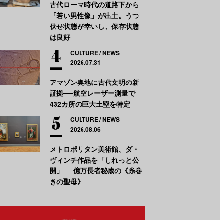
古代ローマ時代の道路下から
「若い男性像」が出土。うつ
伏せ状態が幸いし、保存状態
は良好
CULTURE
NEWS
2026.07.31
アマゾン奥地に古代文明の新
証拠──航空レーザー測量で
432カ所の巨大土塁を特定
CULTURE
NEWS
2026.08.06
メトロポリタン美術館、ダ・
ヴィンチ作品を「しれっと公
開」──億万長者秘蔵の《糸巻
きの聖母》
stallation View, Joel Shapiro,Pace Tokyo,2025 / Photo by Keizo Kioku,c