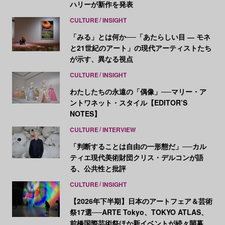
ハリーが新作を発表
CULTURE
INSIGHT
「みる」とは何か──「あたらしい目 ― モネ
と21世紀のアート」の現代アーティストたち
が示す、異なる視点
CULTURE
INSIGHT
わたしたちの永遠の「偶像」──マリー・ア
ントワネット・スタイル【EDITOR’S
NOTES】
CULTURE
INTERVIEW
「判断することは自由の一形態だ」──カル
ティエ現代美術財団クリス・デルコンが語
る、公共性と批評
CULTURE
INSIGHT
【2026年下半期】日本のアートフェア＆芸術
祭17選──ARTE Tokyo、TOKYO ATLAS、
前橋国際芸術祭ほか新イベントが続々開幕