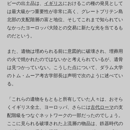
ビーの出土品は、
イギリス
におけるこの種の発見として
は最大級かつ重要性が非常に高く、グレートブリテン島
北部の支配階層の富と地位、そしてこれまで知られてい
なかったヨーロッパ大陸との交易に新たな光を当てるも
のだという。
また、遺物は埋められる前に意図的に破壊され、埋葬用
の火で焼かれたのではないかと考えられているが、遺骨
は見つかっていない。こうした点について、ダラム大学
のトム・ムーア考古学部長は声明で次のように述べてい
る。
「これらの遺物をもともと所有していた人々は、おそら
くイギリス全土、ヨーロッパ、さらには
古代ローマ
の支
配階級をつなぐネットワークの一部だったのでしょう。
ここに見られる破壊された上流層の物品は、鉄器時代の