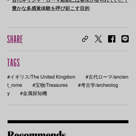
豊かな多感覚体験を呼び起こす目的
#イギリス/The United Kingdom
#古代ローマ/ancien
t_rome
#宝物/Treasures
#考古学/archeolog
y
#金属探知機
Re