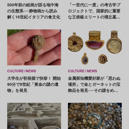
500年前の絵画が語る地中海
「一世代に一度」の考古学プ
の生態系──静物画から読み
ロジェクトで、国家的に重要
解く16世紀イタリアの食文化
な王侯級エリートの墳丘墓が
出土
CULTURE
NEWS
CULTURE
NEWS
大学生が初発掘で快挙！ 開始
金属探知機愛好家が「思わぬ
90分で9世紀「黄金の謎の遺
場所」で金とガーネットの宝
物」を発見
飾品を発見──その謎をめぐ
る3つの可能性