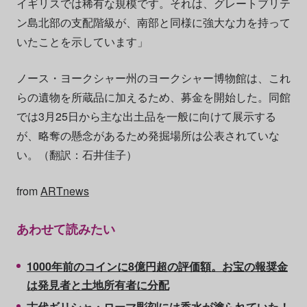
イギリスでは稀有な規模です。それは、グレートブリテ
ン島北部の支配階級が、南部と同様に強大な力を持って
いたことを示しています」
ノース・ヨークシャー州のヨークシャー博物館は、これ
らの遺物を所蔵品に加えるため、募金を開始した。同館
では3月25日から主な出土品を一般に向けて展示する
が、略奪の懸念があるため発掘場所は公表されていな
い。（翻訳：石井佳子）
from
ARTnews
あわせて読みたい
1000年前のコインに8億円超の評価額。お宝の報奨金
は発見者と土地所有者に分配
古代ギリシャ・ローマ彫刻には香水が塗られていた！