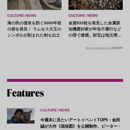
CULTURE
NEWS
CULTURE
NEWS
海の民の侵攻を防ぐ3000年前
金貨933枚を発見した金属探
の砦を発見！ ラムセス大王の
知機愛好家が申告不履行など
シンボルが刻まれた剣も出土
の罪で逮捕。財宝は地元博物
館への収蔵が決定
Recommended by
CULTURE
NEWS
今週末に見たいアートイベントTOP5：会田
誠が大作《混浴図》を公開制作、ピーター・