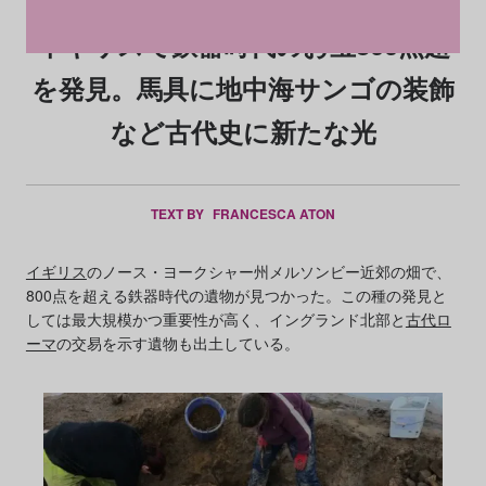
イギリスで鉄器時代のお宝800点超
を発見。馬具に地中海サンゴの装飾
など古代史に新たな光
TEXT BY
FRANCESCA ATON
イギリス
のノース・ヨークシャー州メルソンビー近郊の畑で、
800点を超える鉄器時代の遺物が見つかった。この種の発見と
しては最大規模かつ重要性が高く、イングランド北部と
古代ロ
ーマ
の交易を示す遺物も出土している。