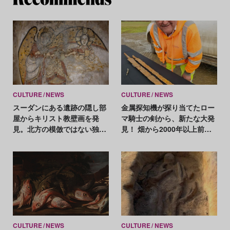
CULTURE
NEWS
CULTURE
NEWS
スーダンにある遺跡の隠し部
金属探知機が探り当てたロー
屋からキリスト教壁画を発
マ騎士の剣から、新たな大発
見。北方の模倣ではない独自
見！ 畑から2000年以上前の
の創造力を再評価
巨大集落跡が出現
CULTURE
NEWS
CULTURE
NEWS