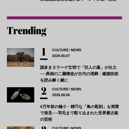
CULTURE
NEWS
2026.08.07
謎多きヌラーゲ文明で「巨人の墓」が出土
──異例の二層構造が古代の埋葬・建築技術
を読み解く鍵に
CULTURE
NEWS
2026.08.06
4万年前の極小・精巧な「鳥の彫刻」を洞窟
で発見──羽毛まで彫り込まれた世界最古級
の芸術
CULTURE
NEWS