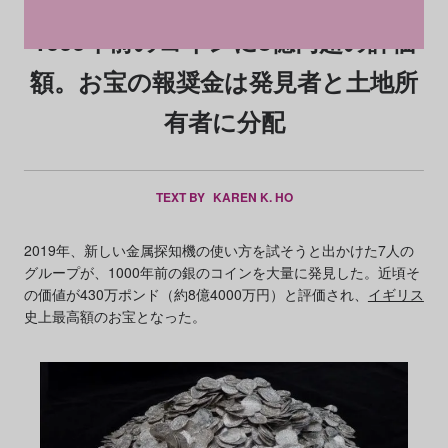
1000年前のコインに8億円超の評価
額。お宝の報奨金は発見者と土地所
有者に分配
TEXT BY
KAREN K. HO
2019年、新しい金属探知機の使い方を試そうと出かけた7人の
グループが、1000年前の銀のコインを大量に発見した。近頃そ
の価値が430万ポンド（約8億4000万円）と評価され、
イギリス
史上最高額のお宝となった。