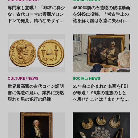
専門家も驚嘆！ 「非常に稀少
4500年前の石造物の破壊動画
な」古代ローマの霊廟がロン
をSNSに投稿。「考古学上の
ドンで発見。精巧なモザイク
謎を解く鍵は永遠に失われ
画や金貨などが出土
た」
CULTURE
NEWS
SOCIAL
NEWS
世界最高額の古代コイン証明
55年前に盗まれた名画をFBI
書に偽造の疑い。業界に突然
が奪還！ 96歳の遺族のもと
現れた男の犯行の経緯
へ戻せたことは「またとない
喜び」