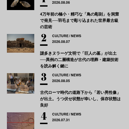
2026.08.06
4万年前の極小・精巧な「鳥の彫刻」を洞窟
で発見──羽毛まで彫り込まれた世界最古級
の芸術
CULTURE
NEWS
2026.08.07
謎多きヌラーゲ文明で「巨人の墓」が出土
──異例の二層構造が古代の埋葬・建築技術
を読み解く鍵に
CULTURE
NEWS
2026.08.05
古代ローマ時代の道路下から「若い男性像」
が出土。うつ伏せ状態が幸いし、保存状態は
良好
CULTURE
NEWS
2026.07.31