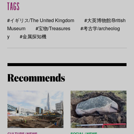
#イギリス/The United Kingdom
#大英博物館/British
Museum
#宝物/Treasures
#考古学/archeolog
y
#金属探知機
Re
CULTURE
NEWS
SOCIAL
NEWS