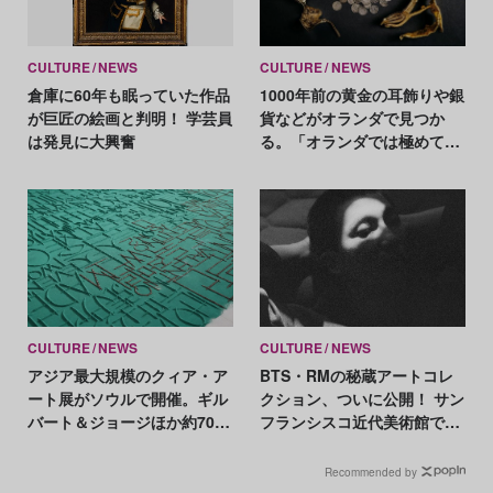
CULTURE
NEWS
CULTURE
NEWS
倉庫に60年も眠っていた作品
1000年前の黄金の耳飾りや銀
が巨匠の絵画と判明！ 学芸員
貨などがオランダで見つか
は発見に大興奮
る。「オランダでは極めて珍
しい発見」
CULTURE
NEWS
CULTURE
NEWS
アジア最大規模のクィア・ア
BTS・RMの秘蔵アートコレ
ート展がソウルで開催。ギル
クション、ついに公開！ サン
バート＆ジョージほか約70組
フランシスコ近代美術館での
が参加
展示作品とは？
Recommended by