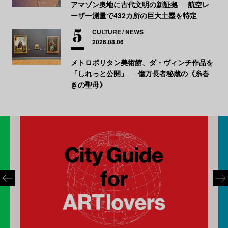
アマゾン奥地に古代文明の新証拠──航空レ
ーザー測量で432カ所の巨大土塁を特定
CULTURE
NEWS
2026.08.06
メトロポリタン美術館、ダ・ヴィンチ作品を
「しれっと公開」──億万長者秘蔵の《糸巻
きの聖母》