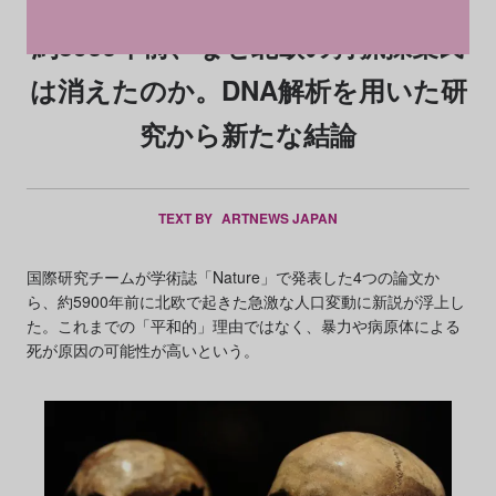
約5900年前、なぜ北欧の狩猟採集民
は消えたのか。DNA解析を用いた研
究から新たな結論
TEXT BY
ARTNEWS JAPAN
国際研究チームが学術誌「Nature」で発表した4つの論文か
ら、約5900年前に北欧で起きた急激な人口変動に新説が浮上し
た。これまでの「平和的」理由ではなく、暴力や病原体による
死が原因の可能性が高いという。