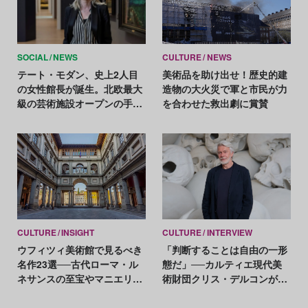
SOCIAL
NEWS
CULTURE
NEWS
テート・モダン、史上2人目
美術品を助け出せ！歴史的建
の女性館長が誕生。北欧最大
造物の大火災で軍と市民が力
級の芸術施設オープンの手腕
を合わせた救出劇に賞賛
を評価
CULTURE
INSIGHT
CULTURE
INTERVIEW
ウフィツィ美術館で見るべき
「判断することは自由の一形
名作23選──古代ローマ・ル
態だ」──カルティエ現代美
ネサンスの至宝やマニエリス
術財団クリス・デルコンが語
ムの代表作など
る、公共性と批評