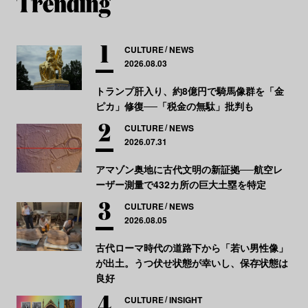
CULTURE
NEWS
2026.08.03
トランプ肝入り、約8億円で騎馬像群を「金
ピカ」修復──「税金の無駄」批判も
CULTURE
NEWS
2026.07.31
アマゾン奥地に古代文明の新証拠──航空レ
ーザー測量で432カ所の巨大土塁を特定
CULTURE
NEWS
2026.08.05
古代ローマ時代の道路下から「若い男性像」
が出土。うつ伏せ状態が幸いし、保存状態は
良好
CULTURE
INSIGHT