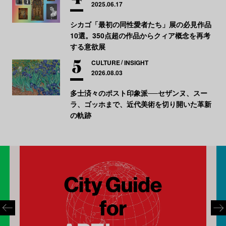
2025.06.17
シカゴ「最初の同性愛者たち」展の必見作品
10選。350点超の作品からクィア概念を再考
する意欲展
CULTURE
INSIGHT
2026.08.03
多士済々のポスト印象派──セザンヌ、スー
ラ、ゴッホまで、近代美術を切り開いた革新
の軌跡