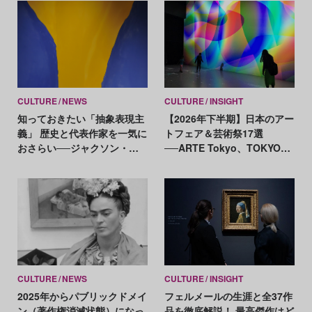
CULTURE
NEWS
CULTURE
INSIGHT
知っておきたい「抽象表現主
【2026年下半期】日本のアー
義」 歴史と代表作家を一気に
トフェア＆芸術祭17選
おさらい──ジャクソン・ポ
──ARTE Tokyo、TOKYO
ロックからマーク・ロスコま
ATLAS、前橋国際芸術祭ほか
で
新イベントが続々開幕
CULTURE
NEWS
CULTURE
INSIGHT
2025年からパブリックドメイ
フェルメールの生涯と全37作
ン（著作権消滅状態）になっ
品を徹底解説！ 最高傑作はど