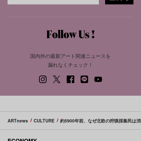
国内外の最新アート関連ニュースを
漏れなくチェック！
ARTnews
CULTURE
約5900年前、なぜ北欧の狩猟採集民は
ECONOMY