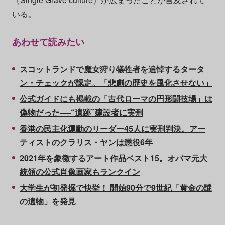
いる。
あわせて読みたい
スコットランドで魔女狩り犠牲者を追悼するタータ
ン・チェックが認定。「悲劇の歴史を風化させない」
公式ガイドにも掲載の「古代ローマの円形闘技場」は
偽物だった──“遺跡”建設者に実刑
香港の民主化運動のリーダー45人に実刑判決。アー
ティストのクラリス・ヤンは懲役6年
2021年を象徴するアート作品ベスト15。オバマ元大
統領の公式肖像画家もランクイン
大学生が初発掘で快挙！ 開始90分で9世紀「黄金の謎
の遺物」を発見