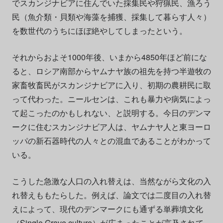
でスカンジナビアに住んでいた採集民や狩猟民、漁ろう
民（魚介類・貝類や海藻を捕獲、採集して暮らす人々）
を数世代のうちにほぼ絶やしてしまったという。
それからおよそ1000年後、いまから4850年ほど前にな
ると、ロシア南部からヤムナヤ族の祖先を持つ半遊牧の
家畜牧畜民がスカンジナビアに入り、初期の農耕民に取
って代わった。ニールセンは、これも暴力や病気によっ
て起こったのかもしれない、と説明する。今日のデンマ
ークに住むスカンジナビア人は、ヤムナヤ人と東ヨーロ
ッパの新石器時代の人々との混血であることがわかって
いる。
こうした急激な人口の入れ替えは、当然ながら文化の入
れ替えももたらした。例えば、論文では二度目の入れ替
えによって、現代のデンマークにも通ずる単葬墳文化
（Single Grave culture）が広まったことが言及されて