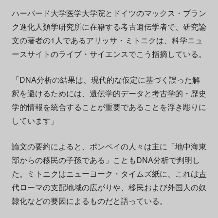
ハーバード大学医学大学院とドイツのマックス・プラン
ク進化人類学研究所に在籍する考古遺伝学者で、研究論
文の著者の1人であるアリッサ・ミトニクは、科学ニュ
ースサイトのライブ・サイエンスでこう指摘している。
「DNA分析の結果は、現代的な仮定に基づく誤った解
釈を避けるためには、遺伝学的データと
考古学
的・歴史
学的情報を統合することが重要であることを浮き彫りに
しています」
論文の要約によると、ポンペイの人々は主に「地中海東
部からの移民の子孫である」こともDNA分析で判明し
た。ミトニクはニューヨーク・タイムズ紙に、これは
古
代ローマ
の支配地域の広がりや、移民および外国人の奴
隷化などの要因によるものだと語っている。