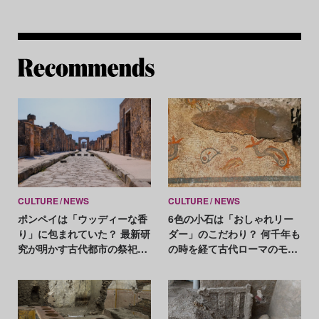
Re
CULTURE
NEWS
CULTURE
NEWS
ポンペイは「ウッディーな香
6色の小石は「おしゃれリー
り」に包まれていた？ 最新研
ダー」のこだわり？ 何千年も
究が明かす古代都市の祭祀と
の時を経て古代ローマのモザ
交易
イク画を発見