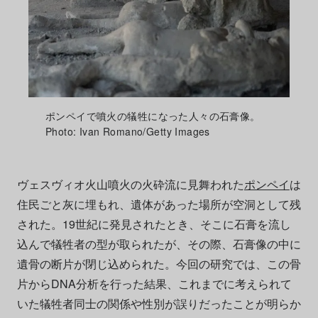
ポンペイで噴火の犠牲になった人々の石膏像。
Photo: Ivan Romano/Getty Images
ヴェスヴィオ火山噴火の火砕流に見舞われた
ポンペイ
は
住民ごと灰に埋もれ、遺体があった場所が空洞として残
された。19世紀に発見されたとき、そこに石膏を流し
込んで犠牲者の型が取られたが、その際、石膏像の中に
遺骨の断片が閉じ込められた。今回の研究では、この骨
片からDNA分析を行った結果、これまでに考えられて
いた犠牲者同士の関係や性別が誤りだったことが明らか