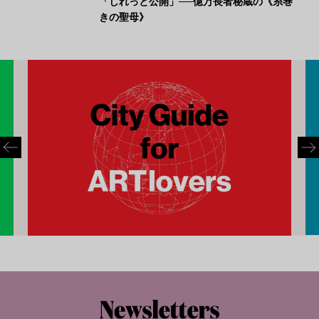
「しれっと公開」──億万長者秘蔵の《糸巻
きの聖母》