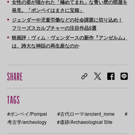
女性の姿が描かれた「極めてまれ」な青い壁の部屋を
発見。「ポンペイはまさに宝箱」
ジェンダーや児童労働などの社会課題に切り込め！
フリーズスカルプチャーの注目作品5選
映画評：ヴィム・ヴェンダースの新作『アンゼルム』
は、誇大な神話の再生産なのか
#ポンペイ/Pompei
#古代ローマ/ancient_rome
#
考古学/archeology
#遺跡/Archaeological Site