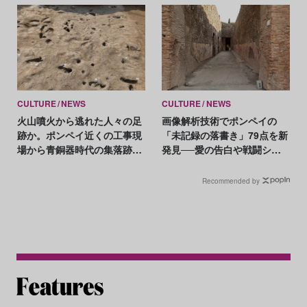
CULTURE
NEWS
CULTURE
NEWS
火山噴火から逃れた人々の足
画像解析技術でポンペイの
跡か。ポンペイ近くの工事現
「未記録の落書き」79点を新
場から青銅器時代の集落跡や
発見──愛の告白や戦闘シー
神殿が出土
ンも
Recommended by