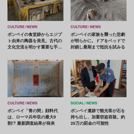
CULTURE
NEWS
CULTURE
NEWS
ポンペイの食堂跡からエジプ
ポンペイの家族を襲った悲劇
ト由来の陶器を発見。古代の
が明らかに。ドアをベッドで
文化交流を明かす重要な手が
封鎖し最期まで抵抗を試みる
かりに
CULTURE
NEWS
SOCIAL
NEWS
ポンペイ「青の間」顔料代
ポンペイ遺跡で観光客が石を
は、ローマ兵年収の最大9
持ち出し、加重窃盗容疑。約
割!? 最新調査結果が発表
26万の罰金の可能性