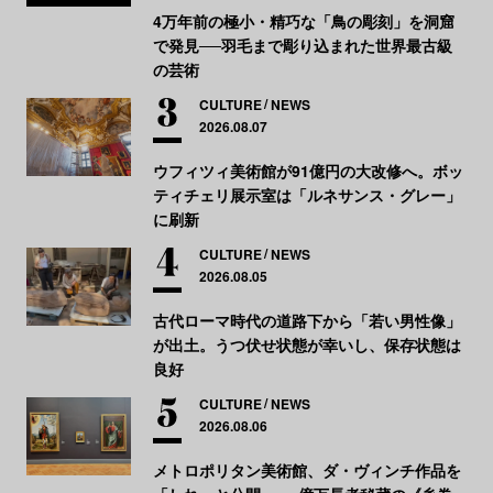
4万年前の極小・精巧な「鳥の彫刻」を洞窟
で発見──羽毛まで彫り込まれた世界最古級
の芸術
CULTURE
NEWS
2026.08.07
ウフィツィ美術館が91億円の大改修へ。ボッ
ティチェリ展示室は「ルネサンス・グレー」
に刷新
CULTURE
NEWS
2026.08.05
古代ローマ時代の道路下から「若い男性像」
が出土。うつ伏せ状態が幸いし、保存状態は
良好
CULTURE
NEWS
2026.08.06
メトロポリタン美術館、ダ・ヴィンチ作品を