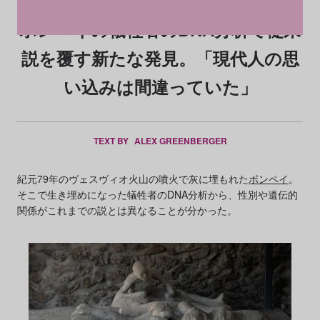
ポンペイの犠牲者のDNA分析で従来
説を覆す新たな発見。「現代人の思
い込みは間違っていた」
TEXT BY
ALEX GREENBERGER
紀元79年のヴェスヴィオ火山の噴火で灰に埋もれた
ポンペイ
。
そこで生き埋めになった犠牲者のDNA分析から、性別や遺伝的
関係がこれまでの説とは異なることが分かった。