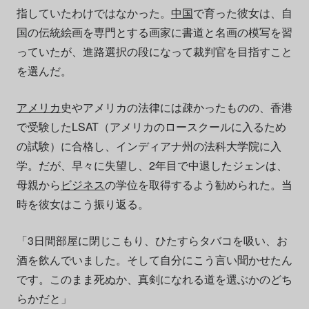
指していたわけではなかった。
中国
で育った彼女は、自
国の伝統絵画を専門とする画家に書道と名画の模写を習
っていたが、進路選択の段になって裁判官を目指すこと
を選んだ。
アメリカ
史やアメリカの法律には疎かったものの、香港
で受験したLSAT（アメリカのロースクールに入るため
の試験）に合格し、インディアナ州の法科大学院に入
学。だが、早々に失望し、2年目で中退したジェンは、
母親から
ビジネス
の学位を取得するよう勧められた。当
時を彼女はこう振り返る。
「3日間部屋に閉じこもり、ひたすらタバコを吸い、お
酒を飲んでいました。そして自分にこう言い聞かせたん
です。このまま死ぬか、真剣になれる道を選ぶかのどち
らかだと」