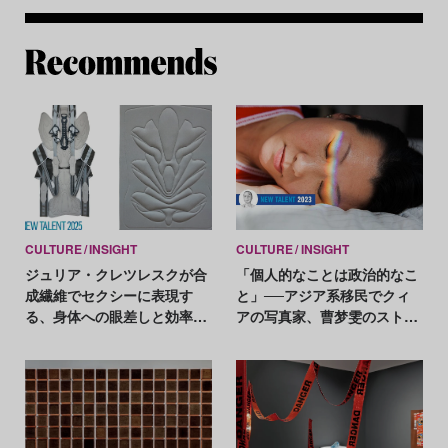
Re
CULTURE
INSIGHT
CULTURE
INSIGHT
ジュリア・クレツレスクが合
「個人的なことは政治的なこ
成繊維でセクシーに表現す
と」──アジア系移民でクィ
る、身体への眼差しと効率化
アの写真家、曹梦雯のストー
への反抗【New Talent
リーテリング【New Talent
2025】
2023】