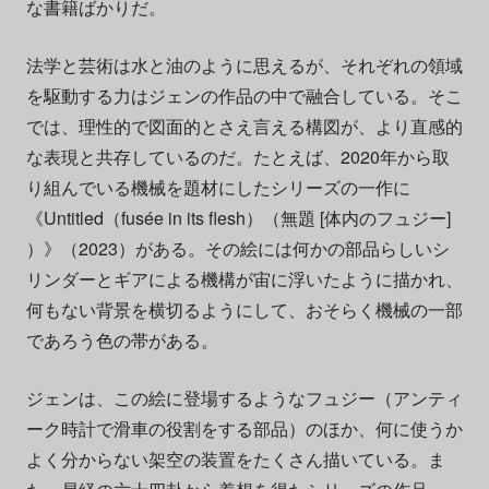
な書籍ばかりだ。
法学と芸術は水と油のように思えるが、それぞれの領域
を駆動する力はジェンの作品の中で融合している。そこ
では、理性的で図面的とさえ言える構図が、より直感的
な表現と共存しているのだ。たとえば、2020年から取
り組んでいる機械を題材にしたシリーズの一作に
《Untitled（fusée in its flesh）（無題 [体内のフュジー]
）》（2023）がある。その絵には何かの部品らしいシ
リンダーとギアによる機構が宙に浮いたように描かれ、
何もない背景を横切るようにして、おそらく機械の一部
であろう色の帯がある。
ジェンは、この絵に登場するようなフュジー（アンティ
ーク時計で滑車の役割をする部品）のほか、何に使うか
よく分からない架空の装置をたくさん描いている。ま