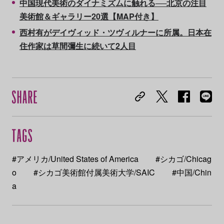
中国現代美術のダイナミズムに触れる──北京の注目
美術館＆ギャラリー20選【MAP付き】
西村有がデイヴィッド・ツヴィルナーに所属。日本在
住作家は草間彌生に続いて2人目
#アメリカ/United States of America
#シカゴ/Chicag
o
#シカゴ美術館付属美術大学/SAIC
#中国/Chin
a