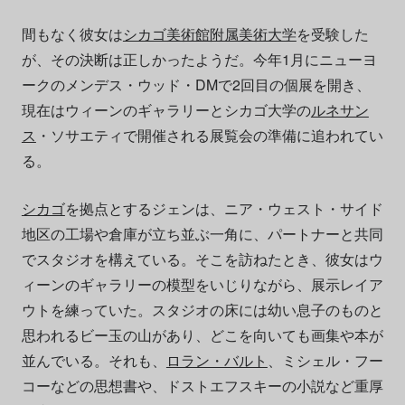
間もなく彼女は
シカゴ美術館附属美術大学
を受験した
が、その決断は正しかったようだ。今年1月にニューヨ
ークのメンデス・ウッド・DMで2回目の個展を開き、
現在はウィーンのギャラリーとシカゴ大学の
ルネサン
ス
・ソサエティで開催される展覧会の準備に追われてい
る。
シカゴ
を拠点とするジェンは、ニア・ウェスト・サイド
地区の工場や倉庫が立ち並ぶ一角に、パートナーと共同
でスタジオを構えている。そこを訪ねたとき、彼女はウ
ィーンのギャラリーの模型をいじりながら、展示レイア
ウトを練っていた。スタジオの床には幼い息子のものと
思われるビー玉の山があり、どこを向いても画集や本が
並んでいる。それも、
ロラン・バルト
、ミシェル・フー
コーなどの思想書や、ドストエフスキーの小説など重厚