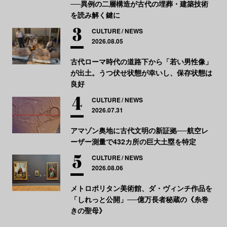
──異例の二層構造が古代の埋葬・建築技術
を読み解く鍵に
CULTURE
NEWS
2026.08.05
古代ローマ時代の道路下から「若い男性像」
が出土。うつ伏せ状態が幸いし、保存状態は
良好
CULTURE
NEWS
2026.07.31
アマゾン奥地に古代文明の新証拠──航空レ
ーザー測量で432カ所の巨大土塁を特定
CULTURE
NEWS
2026.08.06
メトロポリタン美術館、ダ・ヴィンチ作品を
「しれっと公開」──億万長者秘蔵の《糸巻
きの聖母》