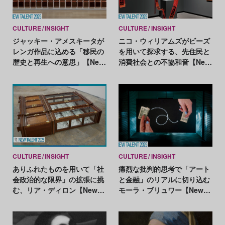
CULTURE
INSIGHT
CULTURE
INSIGHT
ジャッキー・アメスキータが
ニコ・ウィリアムズがビーズ
レンガ作品に込める「移民の
を用いて探求する、先住民と
歴史と再生への意思」【New
消費社会との不協和音【New
Talent 2025】
Talent 2025】
CULTURE
INSIGHT
CULTURE
INSIGHT
ありふれたものを用いて「社
痛烈な批判的思考で「アート
会政治的な限界」の拡張に挑
と金融」のリアルに切り込む
む、リア・ディロン【New
モーラ・ブリュワー【New
Talent 2025】
Talent 2025】