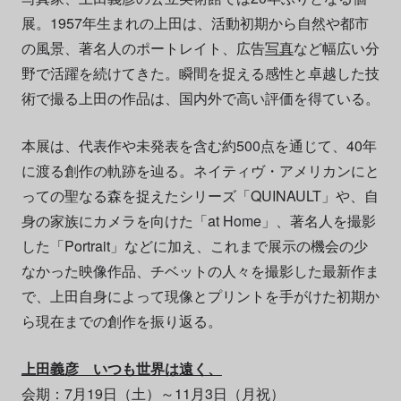
展。1957年生まれの上田は、活動初期から自然や都市
の風景、著名人のポートレイト、広告
写真
など幅広い分
野で活躍を続けてきた。瞬間を捉える感性と卓越した技
術で撮る上田の作品は、国内外で高い評価を得ている。
本展は、代表作や未発表を含む約500点を通じて、40年
に渡る創作の軌跡を辿る。ネイティヴ・アメリカンにと
っての聖なる森を捉えたシリーズ「QUINAULT」や、自
身の家族にカメラを向けた「at Home」、著名人を撮影
した「Portrait」などに加え、これまで展示の機会の少
なかった映像作品、チベットの人々を撮影した最新作ま
で、上田自身によって現像とプリントを手がけた初期か
ら現在までの創作を振り返る。
上田義彦 いつも世界は遠く、
会期：7月19日（土）～11月3日（月祝）