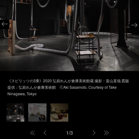
《スピリッツの3乗》2020 弘前れんが倉庫美術館蔵 撮影：畠山直哉 図版
提供：弘前れんが倉庫美術館 🄫Aki Sasamoto. Courtesy of Take
Ninagawa, Tokyo
1
/
3