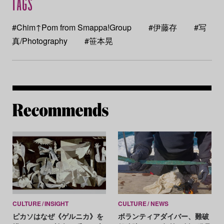
#Chim↑Pom from Smappa!Group
#伊藤存
#写
真/Photography
#笹本晃
Re
CULTURE
INSIGHT
CULTURE
NEWS
ピカソはなぜ《ゲルニカ》を
ボランティアダイバー、難破