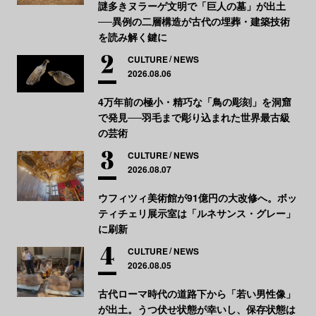
謎多きヌラーゲ文明で「巨人の墓」が出土
──異例の二層構造が古代の埋葬・建築技術
を読み解く鍵に
CULTURE
NEWS
2026.08.06
4万年前の極小・精巧な「鳥の彫刻」を洞窟
で発見──羽毛まで彫り込まれた世界最古級
の芸術
CULTURE
NEWS
2026.08.07
ウフィツィ美術館が91億円の大改修へ。ボッ
ティチェリ展示室は「ルネサンス・グレー」
に刷新
CULTURE
NEWS
2026.08.05
古代ローマ時代の道路下から「若い男性像」
が出土。うつ伏せ状態が幸いし、保存状態は