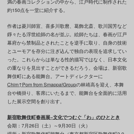
満の春画コレクションの中から、江戸時代に制作された
約150点を一堂に紹介する。
作者は菱川師宣、喜多川歌麿、葛飾北斎、歌川国芳など
錚々たる浮世絵師の名が並ぶ。絵師たちは、春画が江戸
幕府から禁制品とされたことを逆手に取り、自身の技術
とユーモアを存分に注ぎ込んで独自の表現を追求してい
った。これらからは単なる性的描写ではなく、日本文化
の重なりを見出すことができるだろう。会場は、新宿歌
舞伎町にある能舞台。アートディレクターに
Chim↑Pom from Smappa!Group
の林靖高を迎え、本舞
台や橋掛り、客席にいたるまで、能舞台を全面的に活用
した展示空間を創り出す。
新宿歌舞伎町春画展−文化でつむぐ「わ」のひととき
会期：7月26日（土）～9月30日（火）
場所：新宿歌舞伎町能舞台（東京都新宿区歌舞伎町2-9-