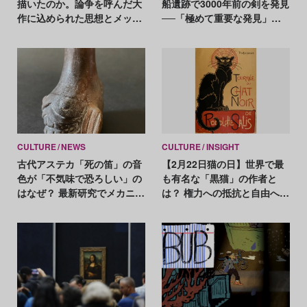
描いたのか。論争を呼んだ大
船遺跡で3000年前の剣を発見
作に込められた思想とメッセ
──「極めて重要な発見」と
ージ
専門家
CULTURE
NEWS
CULTURE
INSIGHT
古代アステカ「死の笛」の音
【2月22日猫の日】世界で最
色が「不気味で恐ろしい」の
も有名な「黒猫」の作者と
はなぜ？ 最新研究でメカニズ
は？ 権力への抵抗と自由への
ムが判明
渇望を猫に重ねた画家スタン
ラン