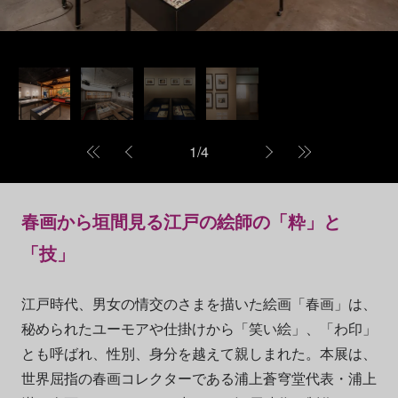
1
/
4
春画から垣間見る江戸の絵師の「粋」と
「技」
江戸時代、男女の情交のさまを描いた絵画「春画」は、
秘められたユーモアや仕掛けから「笑い絵」、「わ印」
とも呼ばれ、性別、身分を越えて親しまれた。本展は、
世界屈指の春画コレクターである浦上蒼穹堂代表・浦上