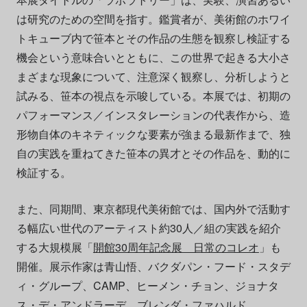
は研究のための空間を指す。鑑賞者が、美術館のホワイ
トキューブ内で笹本とその作品の生態を観察し検証する
機会という意味合いとともに、この世界で起きる大小さ
まざまな現象について、注意深く観察し、分析しようと
試みる、笹本の視点を示唆している。本展では、初期の
パフォーマンス／インスタレーションの代表作から、造
形物自体のキネティックな要素が強まる最新作まで、独
自の実践を重ねてきた笹本の異才とその作品を、動的に
検証する。
また、同期間、東京都現代美術館では、国内外で活動す
る幅広い世代のアーティスト約30人／組の実践を紹介
する大規模展「
開館30周年記念展 日常のコレオ
」も
開催。展示作家は青山悟、バクダパン・フード・スタデ
ィ・グループ、CAMP、ヒーメン・チョン、ジョナタ
ス・デ・アンドラーデ、ブレンダ・ファハルド、