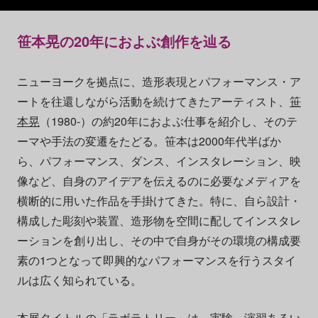
笹本晃の20年におよぶ創作を辿る
ニューヨークを拠点に、造形表現とパフォーマンス・ア
ートを往還しながら活動を続けてきたアーティスト、
笹
本晃
（1980-）の約20年におよぶ仕事を紹介し、そのテ
ーマや手法の変遷をたどる。笹本は2000年代半ばか
ら、パフォーマンス、ダンス、インスタレーション、映
像など、自身のアイデアを伝えるのに必要なメディアを
横断的に用いた作品を手掛けてきた。特に、自ら設計・
構成した彫刻や装置、造形物を空間に配してインスタレ
ーションを創り出し、その中で自身がその環境の構成要
素の1つとなって即興的なパフォーマンスを行うスタイ
ルは広く知られている。
本展タイトルの「ラボラトリー」は、実験、演習あるい