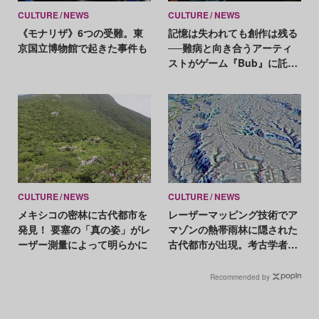
CULTURE
NEWS
CULTURE
NEWS
《モナリザ》6つの受難。東
記憶は失われても創作は残る
京国立博物館で起きた事件も
──難病と向き合うアーティ
ストがゲーム『Bub』に託し
たもの
CULTURE
NEWS
CULTURE
NEWS
メキシコの密林に古代都市を
レーザーマッピング技術でア
発見！ 要塞の「真の姿」がレ
マゾンの熱帯雨林に隠された
ーザー測量によって明らかに
古代都市が出現。考古学者を
驚かせる大発見
Recommended by