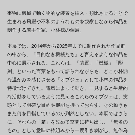
事物に機械で動く物的な装置を挿入・類比させることで
生まれる飛躍や不和のようなものを観察しながら作品を
制作する若手作家、小林椋の個展。
本展では、2014年から2025年までに制作された作品群
の中から、「目的なき機械たち」と言えるような作品を
中心に展示される。これらは、「装置」「機械」「彫
刻」といった言葉をもって語られながらも、どこか朴訥
な温かみを感じさせる「オブジェ」として小林の作品を
特徴づけてきた。電気によって動き、一見すると生産的
な活動をしているように見えるこれらのオブジェは、実
態として明確な目的や機能を持っておらず、その動きも
また何を目指しているのか判然としない。本展ではさら
に、それらの「箱」を改めて空間に持ち出し、「無名の
もの」として意味の枠組みから一度引き剥がし、無作為