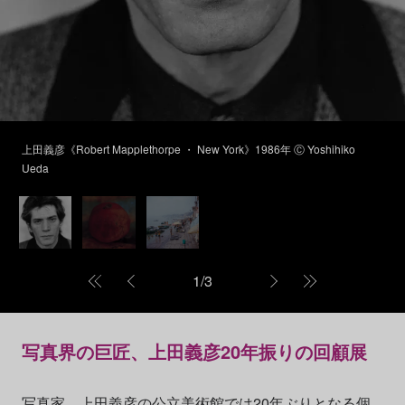
上田義彦《Robert Mapplethorpe ・ New York》1986年 Ⓒ Yoshihiko
Ueda
1
/
3
写真界の巨匠、上田義彦20年振りの回顧展
写真家、上田義彦の公立美術館では20年ぶりとなる個