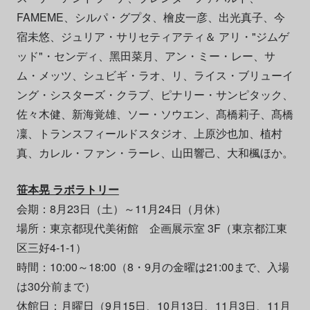
FAMEME、シルパ・グプタ、檜皮一彦、出光真子、今
宿未悠、ジュリア・サリセティアティ＆ アリ・"ジムゲ
ッド"・センディ、黑田菜月、アン・ミー・レー、サ
ム・メッツ、シュビギ・ラオ、リ、ライス・ブリューイ
ング・シスターズ・クラブ、ピナリー・サンピタック、
佐々木健、新海覚雄、ソー・ソウエン、髙橋莉子、髙橋
凜、トランスフィールドスタジオ、上原沙也加、植村
真、カレル・ファン・ラーレ、山田響己、大和楓ほか。
笹本晃 ラボラトリー
会期：8月23日（土）～11月24日（月休）
場所：東京都現代美術館 企画展示室 3F（東京都江東
区三好4-1-1）
時間：10:00～18:00（8・9月の金曜は21:00まで、入場
は30分前まで）
休館日：月曜日（9月15日、10月13日、11月3日、11月