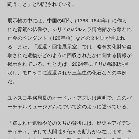
闘うこと」と明記されている。
展示物の中には、
中国
の明代（1368–1644年）に作ら
れた青銅の仏像や、シリアのパルミラ博物館から奪われ
た金のペンダント（120年頃）などの文化財が含まれ
る。また、「返還・回復展示室」では、
略奪文化財
や盗
取された遺物がどのように回収されたかに関する情報が
掲示されている。たとえば、2024年にチリの税関が押
収し、
モロッコ
に返還された三葉虫の化石などの事例
だ。
ユネスコ事務局長のオードレ・アズレは声明で、このバ
ーチャルミュージアムについて次のように述べている。
「盗まれた遺物やその欠片の背後には、歴史やアイデン
ティティ、そして人間性を伝える断片が存在します。そ