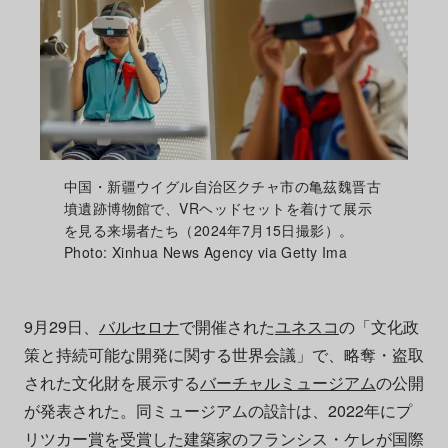
中国・新疆ウイグル自治区クチャ市の亀茲魏晋古
墳遺跡博物館で、VRヘッドセットを着けて展示
を見る来場者たち（2024年7月15日撮影）。
Photo: Xinhua News Agency via Getty Ima
9月29日、
バルセロナ
で開催された
ユネスコ
の「文化政
策と持続可能な開発に関する世界会議」で、略奪・盗取
された文化財を展示する
バーチャルミュージアム
の公開
が発表された。同ミュージアムの設計は、2022年にプ
リツカー賞を受賞した建築家のフランシス・ケレが国際