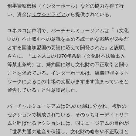
刑事警察機構（インターポール）などの協力を得て行
い、資金は
サウジアラビア
から提供されている。
ユネスコは声明で、バーチャルミュージアムは「（文化
財の）不正取引への意識を高める統一的な戦略が必要だ
とする国連加盟国の要請に応えて開発された」と説明。
さらに、「ユネスコの1970年条約（文化財不法輸出入
等禁止条約）は、締約国に対し文化財の不正取引と闘う
ことを求めている。インターポールは、組織犯罪ネット
ワークによるこの市場の支配がますます強まっていると
警告している」と注意喚起した。
バーチャルミュージアムは5つの地域に分かれ、複数の
セクションで構成されている。そのうちオーディトリア
ムと呼ばれるセクションには、同ミュージアムの目的が
「世界共通の遺産を保護し、文化財の略奪や不正取引と