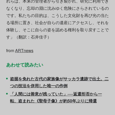
れらは、本来の管理者から引き裂かれ、研究に利用でき
なくなり、忘却の淵に沈みゆく危険にさらされているの
です。私たちの目的は、こうした文化財を再び光の当た
る場所に置き、社会が自らの遺産にアクセスし、それを
体験し、そこに自らの姿を認める権利を取り戻すことで
す」（翻訳：石井佳子）
from
ARTnews
あわせて読みたい
盗掘を免れた古代の家族像がサッカラ遺跡で出土。二
つの技法を併用した唯一の作例
「人間には善意が残っていた」──返還拒否から一
転、盗まれた《聖母子像》が約50年ぶりに帰還