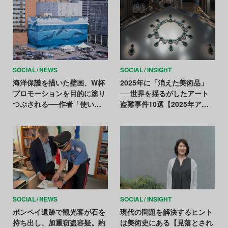
SOCIAL
NEWS
SOCIAL
INSIGHT
海洋保護を描いた壁画、W杯
2025年に「消えた美術品」
プロモーションを目的に塗り
──世界を揺るがしたアート
つぶされる──作者「使い捨
盗難事件10選【2025年アー
て同然」と批判
トニュースまとめ】
SOCIAL
NEWS
SOCIAL
INSIGHT
ポンペイ遺跡で観光客が石を
現代の問題を解決するヒント
持ち出し、加重窃盗容疑。約
は美術史にある【見落とされ