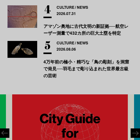
CULTURE
NEWS
2026.07.31
アマゾン奥地に古代文明の新証拠──航空レ
ーザー測量で432カ所の巨大土塁を特定
CULTURE
NEWS
2026.08.06
4万年前の極小・精巧な「鳥の彫刻」を洞窟
で発見──羽毛まで彫り込まれた世界最古級
の芸術