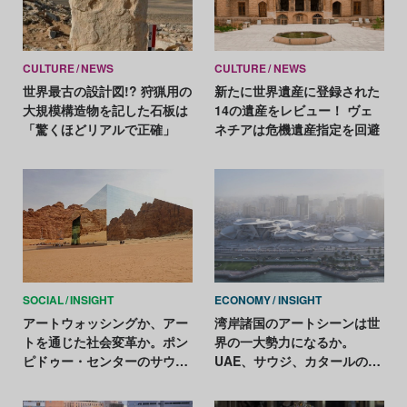
CULTURE
NEWS
CULTURE
NEWS
世界最古の設計図!? 狩猟用の
新たに世界遺産に登録された
大規模構造物を記した石板は
14の遺産をレビュー！ ヴェ
「驚くほどリアルで正確」
ネチアは危機遺産指定を回避
SOCIAL
INSIGHT
ECONOMY
INSIGHT
アートウォッシングか、アー
湾岸諸国のアートシーンは世
トを通じた社会変革か。ポン
界の一大勢力になるか。
ピドゥー・センターのサウジ
UAE、サウジ、カタールの動
アラビア進出の意味
向を追う