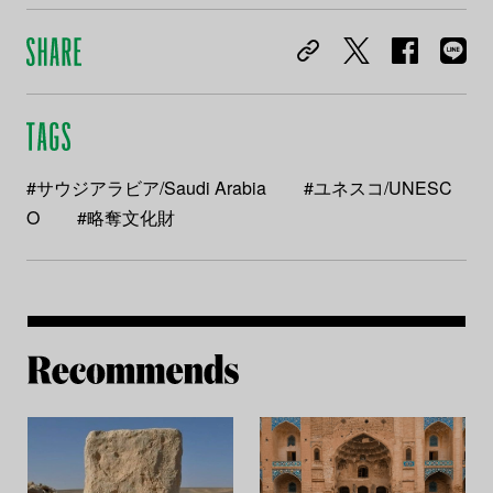
#サウジアラビア/Saudi Arabia
#ユネスコ/UNESC
O
#略奪文化財
Re