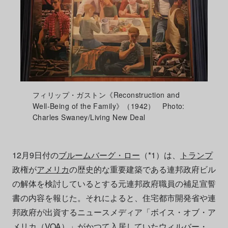
フィリップ・ガストン《Reconstruction and
Well-Being of the Family》（1942） Photo:
Charles Swaney/Living New Deal
12月9日付の
ブルームバーグ・ロー
（*1）は、
トランプ
政権が
アメリカ
の歴史的な重要建築である連邦政府ビル
の解体を検討しているとする元連邦政府職員の補足宣誓
書の内容を報じた。それによると、住宅都市開発省や連
邦政府が出資するニュースメディア「ボイス・オブ・ア
メリカ（VOA）」がかつて入居していたウィルバー・