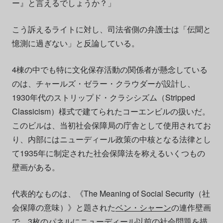
ー』と言えるでしょうか？」
こう訴えるライトに対し、司法省側の弁護士は「伝聞と
憶測に過ぎない」と反論している。
4棟の中でも特に文化保存活動の関係者が懸念している
のは、チャールズ・ゼラー・クラウダーが設計し、
1930年代のストリップド・クラシシズム（Stripped
Classicism）様式で建てられたコーエンビルの扱いだ。
このビルは、当初社会保障局の庁舎として使用されてお
り、内部にはニューディール政策の中核となる法律とし
て1935年に制定された社会保障法を称えるいくつもの
壁画がある。
代表的なものは、《The Meaning of Social Security（社
会保障の意味）》と題された
ベン・シャーン
の連作壁画
で、3枚のパネルにニューディール以前の社会問題を描