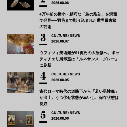
2026.08.06
4万年前の極小・精巧な「鳥の彫刻」を洞窟
で発見──羽毛まで彫り込まれた世界最古級
の芸術
CULTURE
NEWS
2026.08.07
ウフィツィ美術館が91億円の大改修へ。ボッ
ティチェリ展示室は「ルネサンス・グレー」
に刷新
CULTURE
NEWS
2026.08.05
古代ローマ時代の道路下から「若い男性像」
が出土。うつ伏せ状態が幸いし、保存状態は
良好
CULTURE
NEWS
2026.08.06