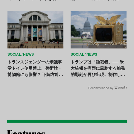
止。他の芸術機関の対応は
し出すも「取り戻すのは不可
能」
SOCIAL
NEWS
SOCIAL
NEWS
トランスジェンダーの米議事
トランプは「独裁者」── 米
堂トイレ使用禁止、美術館・
大統領を痛烈に風刺する挑発
博物館にも影響？ 下院方針へ
的彫刻が再び出現。制作した
の懸念広がる
のは誰？
Recommended by