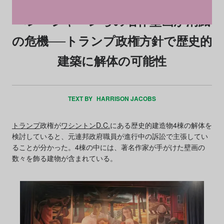
ベン・シャーンらの名作壁画が消滅
の危機──トランプ政権方針で歴史的
建築に解体の可能性
TEXT BY
HARRISON JACOBS
トランプ
政権が
ワシントンD.C.
にある歴史的建造物4棟の解体を
検討していると、元連邦政府職員が進行中の訴訟で主張してい
ることが分かった。4棟の中には、著名作家が手がけた壁画の
数々を飾る建物が含まれている。