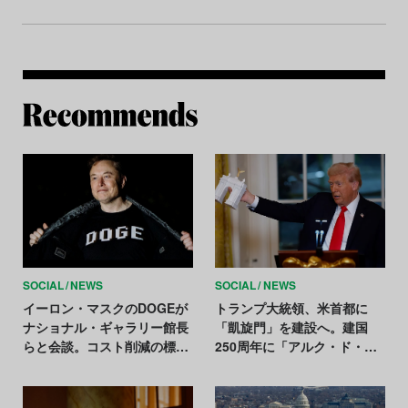
Re
SOCIAL
NEWS
SOCIAL
NEWS
イーロン・マスクのDOGEが
トランプ大統領、米首都に
ナショナル・ギャラリー館長
「凱旋門」を建設へ。建国
らと会談。コスト削減の標的
250周年に「アルク・ド・ト
に？
ランプ」構想を発表