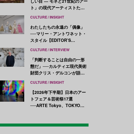
しい目 ― モネと21世紀のアー
ト」の現代アーティストたち
が示す、異なる視点
CULTURE
INSIGHT
わたしたちの永遠の「偶像」
──マリー・アントワネット・
スタイル【EDITOR’S
NOTES】
CULTURE
INTERVIEW
「判断することは自由の一形
態だ」──カルティエ現代美術
財団クリス・デルコンが語
る、公共性と批評
CULTURE
INSIGHT
【2026年下半期】日本のアー
トフェア＆芸術祭17選
──ARTE Tokyo、TOKYO
ATLAS、前橋国際芸術祭ほか
新イベントが続々開幕