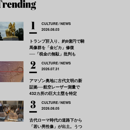
CULTURE
NEWS
2026.08.03
トランプ肝入り、約8億円で騎
馬像群を「金ピカ」修復
──「税金の無駄」批判も
CULTURE
NEWS
2026.07.31
アマゾン奥地に古代文明の新
証拠──航空レーザー測量で
432カ所の巨大土塁を特定
CULTURE
NEWS
2026.08.05
古代ローマ時代の道路下から
「若い男性像」が出土。うつ