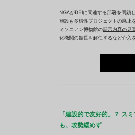
NGAがDEIに関連する部署を閉鎖
施設も多様性プロジェクトの
廃止
ミソニアン博物館の
展示内容の見
化機関の館長を
解任する
など介入
「建設的で友好的」？ ス
も、攻勢緩めず