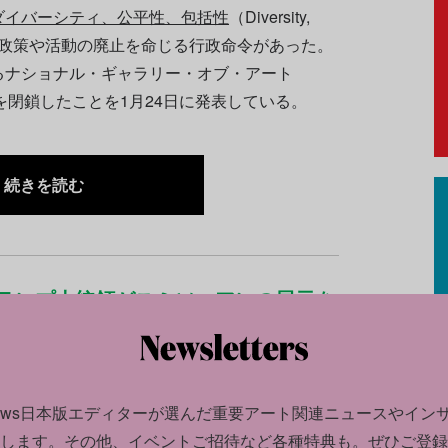
ダイバーシティ、公平性、包括性
（Diversity,
I）」に対する政策や活動の廃止を命じる行政命令があった。
あるナショナル・ギャラリー・オブ・アート
を閉鎖したことを1月24日に発表している。
続きを読む
トランプ大統領がスミソニアンの展示を
る
news日本版エディターが選んだ
重要アート関連ニュースやイン
します。
その他、イベントご招待など各種特典も。ぜひご登録