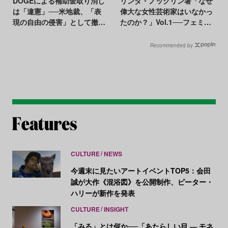
DOGEによる補助金取り消し
リンダ・ノックリン著「なぜ
は「違憲」──米地裁、「表
偉大な女性芸術家はいなかっ
現の自由の侵害」として撤回
たのか？」Vol.1──フェミニ
命令
スト美術史家が突きつける問
い【アートで祝う国際女性デ
Recommended by
ー】
CULTURE
NEWS
今週末に見たいアートイベントTOP5：会田
誠が大作《混浴図》を公開制作、ピーター・
ハリーが新作を発表
CULTURE
INSIGHT
「みる」とは何か──「あたらしい目 ― モネ