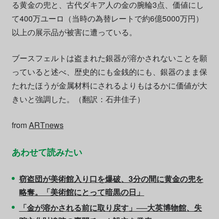
る黄金の兜と、古代ダキア人の金の腕輪3点、価値にし
て400万ユーロ（当時の為替レートで約6億5000万円）
以上の展示品が被害に遭っている。
ブースフェルトは盗まれた銀器が溶かされないことを願
っていると述べ、歴史的にも金銭的にも、銀器のまま保
たれたほうが金属材料にされるよりもはるかに価値が大
きいと強調した。（翻訳：石井佳子）
from
ARTnews
あわせて読みたい
窃盗団が美術館入り口を爆破、3分の間に黄金の兜を
略奪。「美術館にとって暗黒の日」
「金が溶かされる前に取り戻す」──大英博物館、失