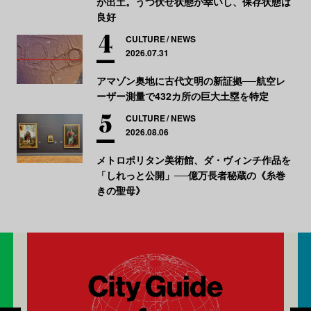
が出土。うつ伏せ状態が幸いし、保存状態は
良好
CULTURE
NEWS
2026.07.31
アマゾン奥地に古代文明の新証拠──航空レ
ーザー測量で432カ所の巨大土塁を特定
CULTURE
NEWS
2026.08.06
メトロポリタン美術館、ダ・ヴィンチ作品を
「しれっと公開」──億万長者秘蔵の《糸巻
きの聖母》