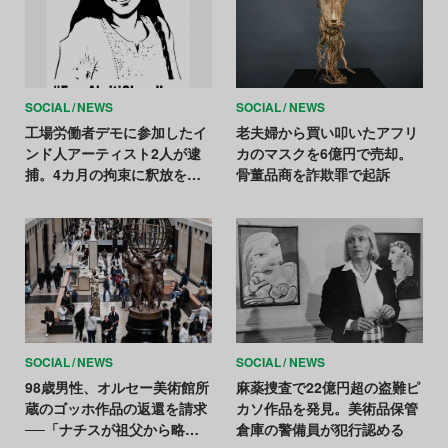
SOCIAL
NEWS
SOCIAL
NEWS
工場労働者デモに参加したイ
老夫婦から買い叩いたアフリ
ンド人アーティスト2人が逮
カのマスクを6億円で売却。
捕。4カ月の拘束に釈放を求
骨董品商を詐欺罪で起訴
める声広がる
SOCIAL
NEWS
SOCIAL
NEWS
98歳男性、オルセー美術館所
麻薬捜査で22億円超の盗難ピ
蔵のゴッホ作品の返還を請求
カソ作品を発見。美術品保管
──「ナチスが祖父から略
倉庫の警備員が犯行認める