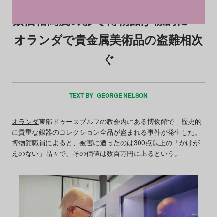
銀価格高騰の影で博物館が標的に──
オランダで貴金属美術品の盗難相次
ぐ
TEXT BY
GEORGE NELSON
オランダ
東部ドゥースブルフの教会内にある博物館で、歴史的
に貴重な銀器のコレクション全品が盗まれる事件が発生した。
博物館職員によると、被害に遭ったのは300点以上の「かけが
えのない」品々で、その価値は数百万円に上るという。