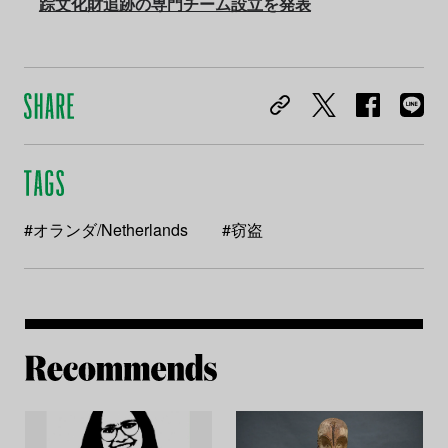
踪文化財追跡の専門チーム設立を発表
#オランダ/Netherlands
#窃盗
Re