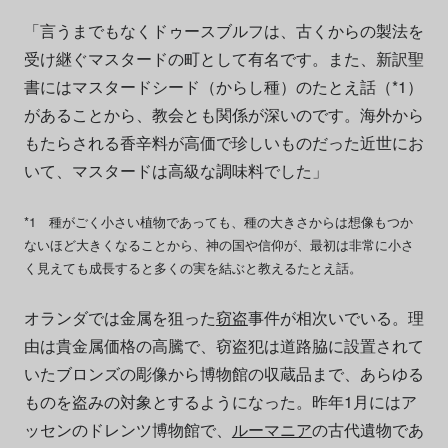
「言うまでもなくドゥースブルフは、古くからの製法を
受け継ぐマスタードの町として有名です。また、新訳聖
書にはマスタードシード（からし種）のたとえ話（*1）
があることから、教会とも関係が深いのです。海外から
もたらされる香辛料が高価で珍しいものだった近世にお
いて、マスタードは高級な調味料でした」
*1 種がごく小さい植物であっても、種の大きさからは想像もつか
ないほど大きくなることから、神の国や信仰が、最初は非常に小さ
く見えても成長すると多くの実を結ぶと教えるたとえ話。
オランダでは金属を狙った
窃盗
事件が相次いでいる。理
由は貴金属価格の高騰で、窃盗犯は道路脇に設置されて
いたブロンズの彫像から博物館の収蔵品まで、あらゆる
ものを盗みの対象とするようになった。昨年1月にはア
ッセンのドレンツ博物館で、
ルーマニア
の古代遺物であ