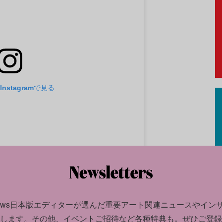
nstagramで見る
news日本版エディターが選んだ
重要アート関連ニュースやイン
します。
その他、イベントご招待など各種特典も。ぜひご登録
(@aiww)がシェアした投稿