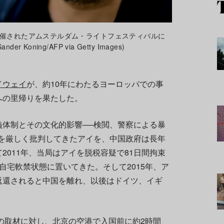
で開催されたアムステルダム・ライトフェスティバルに
Koning/AFP via Getty Images)
イウェイ
が、約10年にわたるヨーロッパでの事
への里帰りを果たした。
義体制とその文化的影響──検閲、警察による暴
─を厳しく批判してきたアイを、中国政府は長年
2011年、当局はアイを脱税容疑で81日間拘束
自宅軟禁状態に置いてきた。そして2015年、ア
返還されると中国を離れ、以後はドイツ、イギ
。
の取材に対し、北京の空港で入国前に約2時間