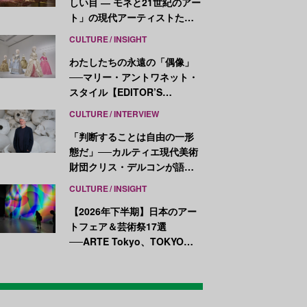
しい目 ― モネと21世紀のアー
ト」の現代アーティストたち
が示す、異なる視点
CULTURE
INSIGHT
わたしたちの永遠の「偶像」
──マリー・アントワネット・
スタイル【EDITOR’S
NOTES】
CULTURE
INTERVIEW
「判断することは自由の一形
態だ」──カルティエ現代美術
財団クリス・デルコンが語
る、公共性と批評
CULTURE
INSIGHT
【2026年下半期】日本のアー
トフェア＆芸術祭17選
──ARTE Tokyo、TOKYO
ATLAS、前橋国際芸術祭ほか
新イベントが続々開幕