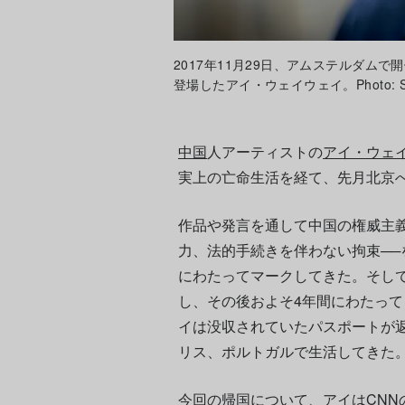
2017年11月29日、アムステルダム
登場したアイ・ウェイウェイ。Photo: Sander 
中国
人アーティストの
アイ・ウェ
実上の亡命生活を経て、先月北京
作品や発言を通して中国の権威主
力、法的手続きを伴わない拘束─
にわたってマークしてきた。そして
し、その後およそ4年間にわたって
イは没収されていたパスポートが
リス、ポルトガルで生活してきた
今回の帰国について、アイは
CNN