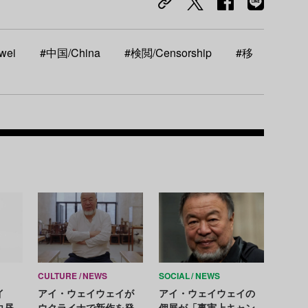
wei
#中国/China
#検閲/Censorship
#移
Recom
CULTURE
NEWS
SOCIAL
NEWS
イ
アイ・ウェイウェイが
アイ・ウェイウェイの
白昼
ウクライナで新作を発
個展が「事実上キャン