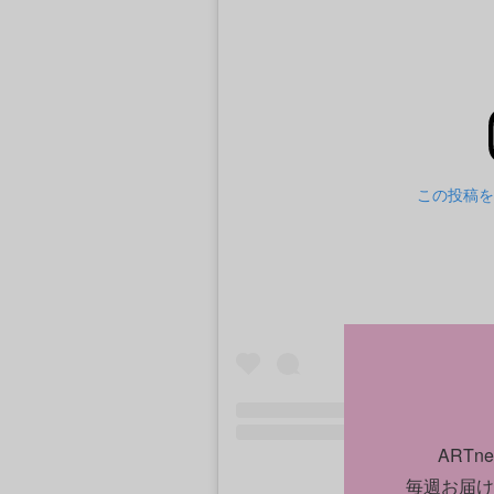
この投稿をI
ART
毎週お届け
Ai Weiwei