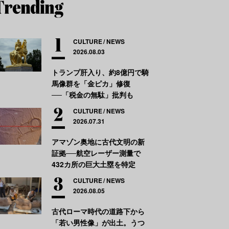
CULTURE
NEWS
2026.08.03
トランプ肝入り、約8億円で騎
馬像群を「金ピカ」修復
──「税金の無駄」批判も
CULTURE
NEWS
2026.07.31
アマゾン奥地に古代文明の新
証拠──航空レーザー測量で
432カ所の巨大土塁を特定
CULTURE
NEWS
2026.08.05
古代ローマ時代の道路下から
「若い男性像」が出土。うつ