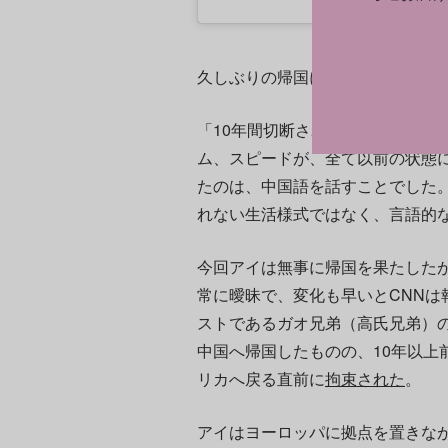
久しぶりの帰国について、アイはC
「10年間切断されていた電話が突
ム、スピードが、全て以前の状態
たのは、中国語を話すことでした
れない生活様式ではなく、言語的
今回アイは無事に帰国を果たした
常に曖昧で、変化も早いとCNNは
ストであるガオ兄弟（高氏兄弟）の
中国へ帰国したものの、10年以上
リカへ戻る直前に
拘束された
。
アイはヨーロッパに拠点を置きな