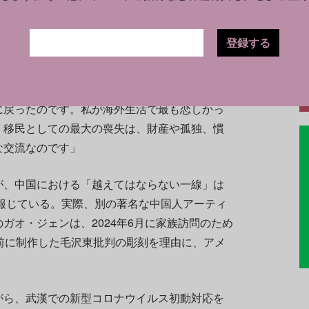
登録する
NNに次のように語っている。
然繋がり直したような感覚でした。口調やリズ
に戻ったのです。私が海外生活で最も恋しかっ
。移民としての最大の喪失は、財産や孤独、慣
な交流なのです」
が、中国における「越えてはならない一線」は
報じている。実際、別の著名な中国人アーティ
ガオ・ジェンは、2024年6月に家族訪問のため
前に制作した毛沢東批判の彫刻を理由に、アメ
がら、武漢での新型コロナウイルス初動対応を