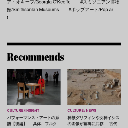
ア・オキーフ/Georgia O'Keeffe
#スミソニアン博物
館/Smithsonian Museums
#ポップアート/Pop ar
t
Re
CULTURE
INSIGHT
CULTURE
NEWS
パフォーマンス・アートの系
神獣グリフィンや女神イシス
譜【後編】──具体、フルク
の図像が墓碑に共存──古代