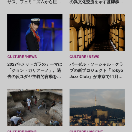
サス、フェミニズムから巨星
の異文化交流を示す墓碑群が
アブラモヴィッチまで（1950
出土
年〜現在）
CULTURE
NEWS
CULTURE
NEWS
2027年メットガラのテーマは
バーゼル・ソーシャル・クラ
「ジョン・ガリアーノ」。過
ブの新プロジェクト「Tokyo
去の反ユダヤ主義的言動をめ
Jazz Club」が東京で11月に
ぐり賛否
開催！
CULTURE
NEWS
CULTURE
INSIGHT