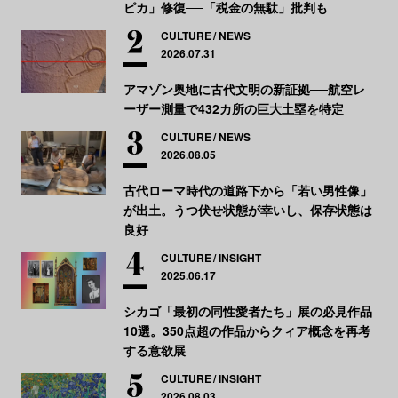
ピカ」修復──「税金の無駄」批判も
CULTURE
NEWS
2026.07.31
アマゾン奥地に古代文明の新証拠──航空レ
ーザー測量で432カ所の巨大土塁を特定
CULTURE
NEWS
2026.08.05
古代ローマ時代の道路下から「若い男性像」
が出土。うつ伏せ状態が幸いし、保存状態は
良好
CULTURE
INSIGHT
2025.06.17
シカゴ「最初の同性愛者たち」展の必見作品
10選。350点超の作品からクィア概念を再考
する意欲展
CULTURE
INSIGHT
2026.08.03