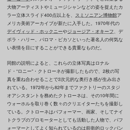
大物アーティストやミュージシャンなどの姿を捉えたカ
ラー立体スライド400点以上を、
スミソニアン博物館
ア
メリカ美術アーカイブが新たに入手した。1970年代の
デイヴィッド・ホックニー
や
ジョージア・オキーフ
、デ
ボラ・ハリー、パロマ・ピカソといった著名人の何気な
い表情を目にすることができる貴重なものだ。
同館の説明によると、これらの立体写真はロナル
ド・“ロニー”・クトローネが撮影したもので、2枚の写
真を重ね合わせることで3次元的な奥行き感が生み出さ
れている。1972年から82年までファクトリーのスタジ
オアシスタントを務めたクトローネは、その10年間に
ウォーホルを取り巻く数々のクリエイターたちを撮影し
ている。クトローネはパフォーマー、画家、そしてナイ
トクラブのプロモーターとしても活動した人物で、パフ
ォーマーとしてよく知られているのは前衛的ロックバン