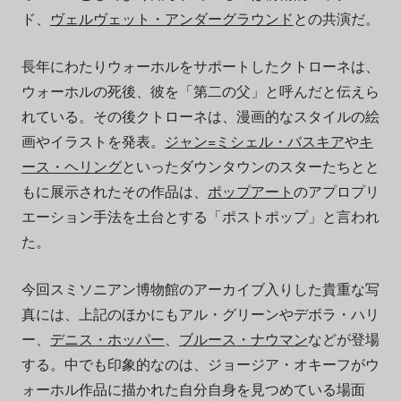
ド、
ヴェルヴェット・アンダーグラウンド
との共演だ。
長年にわたりウォーホルをサポートしたクトローネは、
ウォーホルの死後、彼を「第二の父」と呼んだと伝えら
れている。その後クトローネは、漫画的なスタイルの絵
画やイラストを発表。
ジャン=ミシェル・バスキア
や
キ
ース・ヘリング
といったダウンタウンのスターたちとと
もに展示されたその作品は、
ポップアート
のアプロプリ
エーション手法を土台とする「ポストポップ」と言われ
た。
今回スミソニアン博物館のアーカイブ入りした貴重な写
真には、上記のほかにもアル・グリーンやデボラ・ハリ
ー、
デニス・ホッパー
、
ブルース・ナウマン
などが登場
する。中でも印象的なのは、ジョージア・オキーフがウ
ォーホル作品に描かれた自分自身を見つめている場面