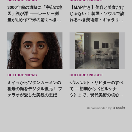
3000年前の遺跡に「宇宙の地
【MAP付き】美容と美食だけ
図」説が浮上──レーザー測
じゃない！ 韓国・ソウルで訪
量が明かす中米の驚くべき天
れるべき美術館・ギャラリー
文学的知識
20選
CULTURE
NEWS
CULTURE
INSIGHT
ミイラからツタンカーメンの
ゲルハルト・リヒターのすべ
祖母の顔をデジタル復元！ フ
て──初期から《ビルケナ
ァラオが愛した美貌の王妃
ウ》まで、現代美術の核心に
迫る軌跡
Recommended by