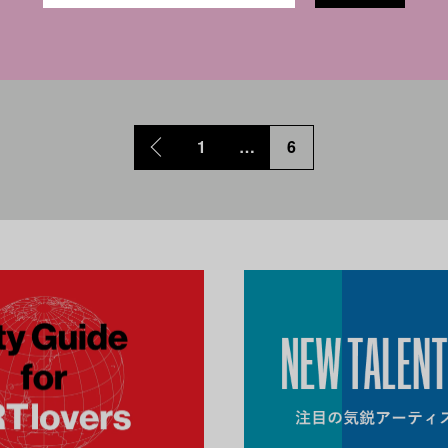
1
…
6