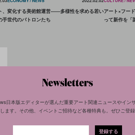
ECONOMY
NEWS
2022.02.02
CULTURE
NE
2.03
変化する美術館運営――多様性を求める若い
アート×フー
ト、
世代のパトロンたち
って新作を「
の手
news日本版エディターが選んだ
重要アート関連ニュースやイン
します。
その他、イベントご招待など各種特典も。ぜひご登録
1.11
系デ
登録する