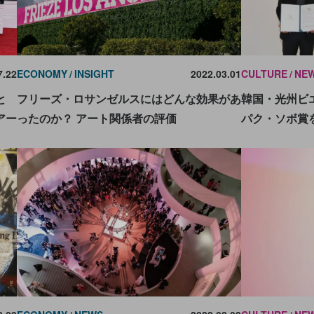
7.22
ECONOMY
INSIGHT
2022.03.01
CULTURE
NE
と
フリーズ・ロサンゼルスにはどんな効果があ
韓国・光州ビ
アー
ったのか？ アート関係者の評価
パク・ソボ賞