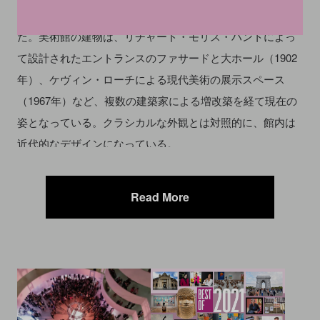
ス・マンションに移転した後、現在の5番街82丁目に開館し
た。美術館の建物は、リチャード・モリス・ハントによっ
て設計されたエントランスのファサードと大ホール（1902
年）、ケヴィン・ローチによる現代美術の展示スペース
（1967年）など、複数の建築家による増改築を経て現在の
姿となっている。クラシカルな外観とは対照的に、館内は
近代的なデザインになっている。
収蔵品は、
古代エジプト
から現代美術まで、世界中の美術
Read More
品を網羅する約200万点に及ぶ。主な所蔵作品としては、フ
ィリッポ・リッピ《玉座の聖母子と二人の天使》、
ディエ
ゴ・ベラスケス
《フアン・デ・パレーハの肖像》、
ジョル
ジュ・スーラ
《サーカスの客寄せ》、
ゴッホ
《糸杉》、
ル
ノワール
《入浴する若い女性》、
フェルメール
《水差しを
持つ女》、尾形光琳《八橋図屏風》などがある。