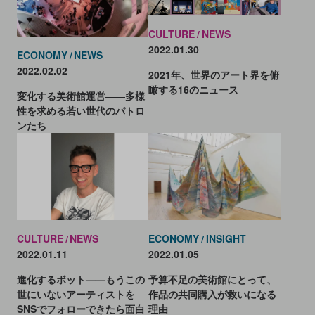
CULTURE
NEWS
美術館では常設展示のほか、特別展も数多く開催されてい
2022.01.30
ECONOMY
NEWS
る。また、ミュージアムショップでは、所蔵作品をモチー
2022.02.02
2021年、世界のアート界を俯
フにしたグッズや、美術館オリジナルのトートバッグなど
瞰する16のニュース
変化する美術館運営――多様
も販売されている。
性を求める若い世代のパトロ
メトロポリタン美術館は年間200万人以上が訪れる人気の観
ンたち
光スポットであり、チケットは日時指定の事前予約制。オ
ンラインでの事前購入が可能だ。広大な館内には見どころ
がたくさんあり、じっくりと鑑賞するには数日を要すると
も言われているので、見たい作品を見逃さないよう事前に
計画を立てるのをおすすめする。
CULTURE
NEWS
ECONOMY
INSIGHT
2022.01.11
2022.01.05
進化するボット——もうこの
予算不足の美術館にとって、
世にいないアーティストを
作品の共同購入が救いになる
SNSでフォローできたら面白
理由