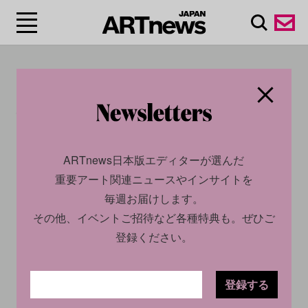
#メトロポリタン美術
館/Metropolitan
Museum
ARTnews日本版エディターが選んだ
重要アート関連ニュースやインサイトを
毎週お届けします。
その他、イベントご招待など各種特典も。ぜひご
メトロポリタン美術館は、アメリカ合衆国ニューヨーク市
登録ください。
のマンハッタン、セントラルパーク隣接のフィフスアベニ
ュー沿いに位置する世界最大級の美術館である。1870年4月
13日に法人化され、5番街681番地のドッドワース・ビルに
登録する
開館した。1880年に一時的に西14丁目128番地のダグラ