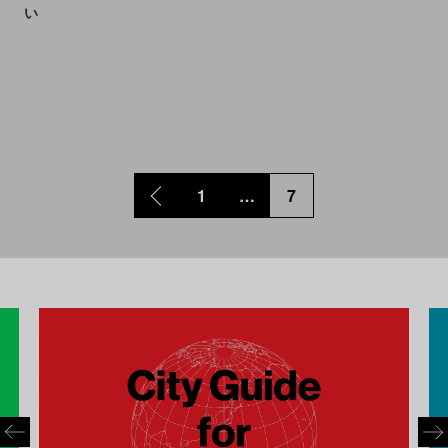
い
1
…
7