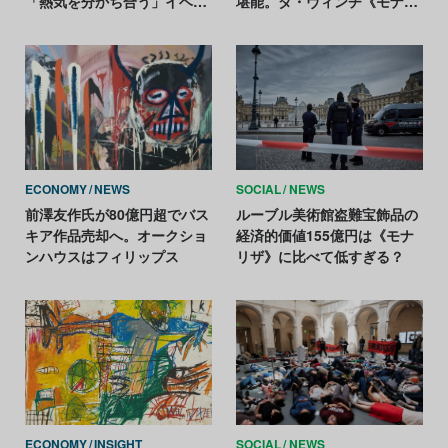
「熱気を分かち合う」イベン
堪能。ダ・ヴィンチ《モナリ
トが開催中
ザ》も独り占め！
ECONOMY
NEWS
SOCIAL
NEWS
前澤友作氏が80億円超でバス
ルーブル美術館盗難宝飾品の
キア作品売却へ。オークショ
経済的価値155億円は《モナ
ンハウスはフィリップス
リザ》に比べて低すぎる？
ECONOMY
INSIGHT
SOCIAL
NEWS