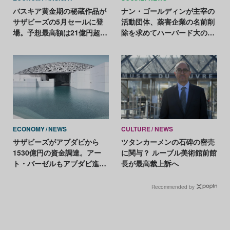
バスキア黄金期の秘蔵作品が
ナン・ゴールディンが主宰の
サザビーズの5月セールに登
活動団体、薬害企業の名前削
場。予想最高額は21億円超、
除を求めてハーバード大の美
低迷からの逆転狙う
術館で学生と共にダイイン
ECONOMY
NEWS
CULTURE
NEWS
サザビーズがアブダビから
ツタンカーメンの石碑の密売
1530億円の資金調達。アー
に関与？ ルーブル美術館前館
ト・バーゼルもアブダビ進出
長が最高裁上訴へ
か？
Recommended by