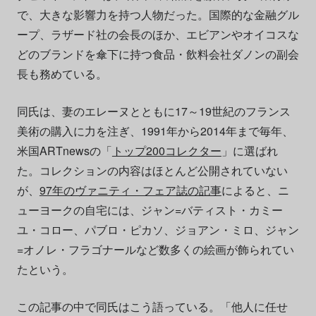
で、大きな影響力を持つ人物だった。国際的な金融グル
ープ、ラザード社の会長のほか、エビアンやオイコスな
どのブランドを傘下に持つ食品・飲料会社ダノンの副会
長も務めている。
同氏は、妻のエレーヌとともに17～19世紀のフランス
美術の購入に力を注ぎ、1991年から2014年まで毎年、
米国ARTnewsの「
トップ200コレクター
」に選ばれ
た。コレクションの内容はほとんど公開されていない
が、
97年のヴァニティ・フェア誌の記事
によると、ニ
ューヨークの自宅には、ジャン=バティスト・カミー
ユ・コロー、パブロ・ピカソ、ジョアン・ミロ、ジャン
=オノレ・フラゴナールなど数多くの絵画が飾られてい
たという。
この記事の中で同氏はこう語っている。「他人に任せ