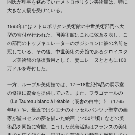
同氏が理事を務めていたメトロポリタン美術館は、特に
大きな支援を受けている。
1993年にはメトロポリタン美術館の中世美術部門へ大
型の寄付が行われた。同美術館はこれに敬意を表し、こ
の部門のトップキュレーターのポジションに彼の名前を
冠している。その後、中世美術の分館であるクロイスタ
ーズ美術館の修復費用として、妻エレーヌとともに100
万ドルを寄付した。
一方、ルーブル美術館では、17〜18世紀作品の展示室
の修復に資金を提供している。また、フラゴナールの
《Le Taureau blanc à l'étable（厩舎の白牛）》（1765
年頃）や、最近ではシエナのオッセルバンツァ聖堂の画
家が聖ヨセフの夢を描いた絵画（1450年頃）などの美
術品を同館に寄贈。こうした慈善活動はフランスの美術
界でも広く知られ、同国から芸術文化勲章を受勲してい