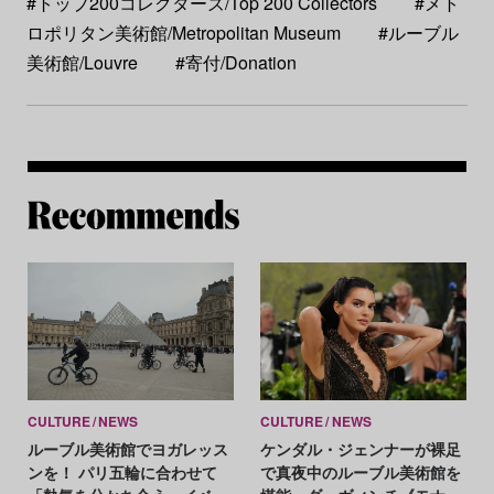
#トップ200コレクターズ/Top 200 Collectors
#メト
ロポリタン美術館/Metropolitan Museum
#ルーブル
美術館/Louvre
#寄付/Donation
Re
CULTURE
NEWS
CULTURE
NEWS
ルーブル美術館でヨガレッス
ケンダル・ジェンナーが裸足
ンを！ パリ五輪に合わせて
で真夜中のルーブル美術館を