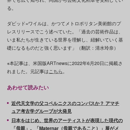
る。
ダビッド=ワイルは、かつてメトロポリタン美術館のプ
レスリリースでこう述べていた。「過去の芸術作品は、
いま私たちが生きている世界を理解し、紐解いていく基
礎になるものだと強く思います」（翻訳：清水玲奈）
※本記事は、米国版ARTnewsに2022年6月20日に掲載さ
れました。元記事は
こちら
。
あわせて読みたい
近代天文学の父コペルニクスのコンパスか？ アマチ
ュア考古学グループが大発見
日本をはじめ、世界のアーティストが表現した現代の
「母親」。「Maternar（母親であること）」展がメ