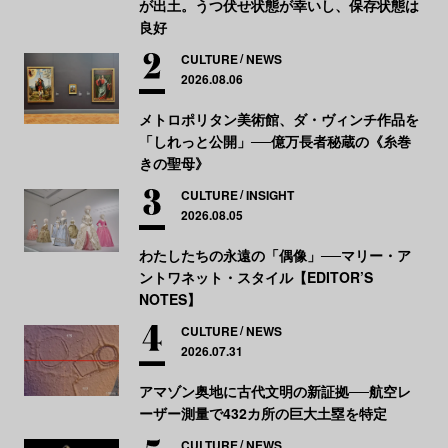
が出土。うつ伏せ状態が幸いし、保存状態は
良好
CULTURE
NEWS
2026.08.06
メトロポリタン美術館、ダ・ヴィンチ作品を
「しれっと公開」──億万長者秘蔵の《糸巻
きの聖母》
CULTURE
INSIGHT
2026.08.05
わたしたちの永遠の「偶像」──マリー・ア
ントワネット・スタイル【EDITOR’S
NOTES】
CULTURE
NEWS
2026.07.31
アマゾン奥地に古代文明の新証拠──航空レ
ーザー測量で432カ所の巨大土塁を特定
CULTURE
NEWS