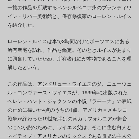
一族の作品を所蔵するペンシルベニア州のブランディワ
イン・リバー美術館と、保存修復家のローレン・ルイス
を紹介した。
ローレン・ルイスは車で3時間かけてポーツマスにある
所有者宅を訪れ、作品を鑑定。そのときルイスがあまり
に興奮していたため、所有者は絵が本物であることを理
解したという。
この作品は、
アンドリュー・ワイエス
の父、ニューウェ
ル・コンヴァース・ワイエスが、1939年に出版された
ヘレン・ハント・ジャクソンの小説『ラモーナ』の表紙
のために描いた4点のうちの1点。アメリカ＝メキシコ
戦争が終わった19世紀半ばの南カリフォルニアが舞台
のこの小説のために、ワイエス父は、そこに住む白人と
ネイティブ・アメリカンのミックスである孤児の主人公