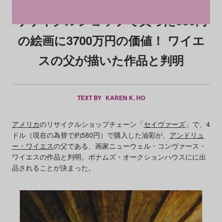
リサイクルショップで買った580円
の絵画に3700万円の価値！ ワイエ
スの父が描いた作品と判明
TEXT BY
KAREN K. HO
アメリカ
のリサイクルショップチェーン「
セイヴァーズ
」で、4
ドル（現在の為替で約580円）で購入した油彩が、
アンドリュ
ー・ワイエス
の父である、画家ニューウェル・コンヴァース・
ワイエスの作品と判明。ボナムズ・オークションハウスにに出
品されることが決まった。