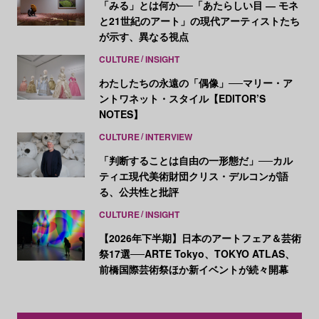
「みる」とは何か──「あたらしい目 ― モネ
と21世紀のアート」の現代アーティストたち
が示す、異なる視点
CULTURE
INSIGHT
わたしたちの永遠の「偶像」──マリー・ア
ントワネット・スタイル【EDITOR’S
NOTES】
CULTURE
INTERVIEW
「判断することは自由の一形態だ」──カル
ティエ現代美術財団クリス・デルコンが語
る、公共性と批評
CULTURE
INSIGHT
【2026年下半期】日本のアートフェア＆芸術
祭17選──ARTE Tokyo、TOKYO ATLAS、
前橋国際芸術祭ほか新イベントが続々開幕