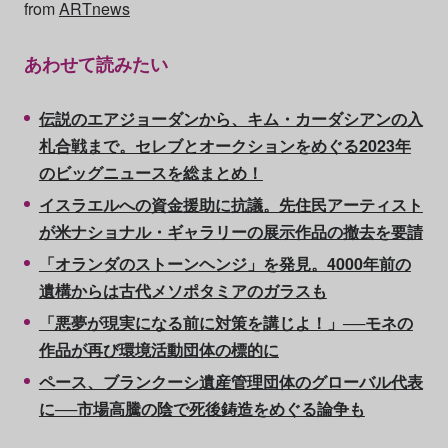
from
ARTnews
あわせて読みたい
伝説のエアジョーダンから、キム・カーダシアンの入
札合戦まで。セレブとオークションをめぐる2023年
のビッグニュースを総まとめ！
イスラエルへの資金援助に抗議。先住民アーティスト
が米ナショナル・ギャラリーの展示作品の撤去を要請
「オランダのストーンヘンジ」を発見。4000年前の
遺構からは古代メソポタミアのガラスも
「悪夢が現実になる前に対策を講じよ！」──モネの
作品が再び環境活動団体の標的に
ペース、ブランクーシ遺産管理団体のグローバル代表
に──市場高騰の陰で死後鋳造をめぐる論争も