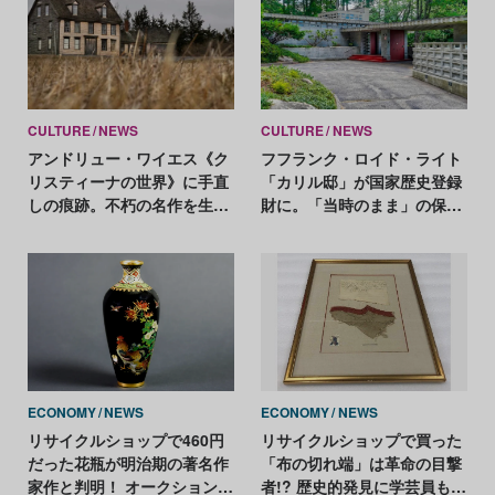
CULTURE
NEWS
CULTURE
NEWS
アンドリュー・ワイエス《ク
フフランク・ロイド・ライト
リスティーナの世界》に手直
「カリル邸」が国家歴史登録
しの痕跡。不朽の名作を生ん
財に。「当時のまま」の保存
だ変化とは？
状態を評価
ECONOMY
NEWS
ECONOMY
NEWS
リサイクルショップで460円
リサイクルショップで買った
だった花瓶が明治期の著名作
「布の切れ端」は革命の目撃
家作と判明！ オークションの
者!? 歴史的発見に学芸員も大