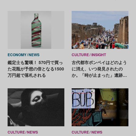
予想落札額は164万円
興奮
ECONOMY
NEWS
CULTURE
INSIGHT
鑑定士も驚嘆！ 570円で買っ
古代都市ポンペイはどのよう
た花瓶が予想の倍となる1500
に消え、いつ発見されたの
万円超で落札される
か。「時が止まった」遺跡の
謎を解く
CULTURE
NEWS
CULTURE
NEWS