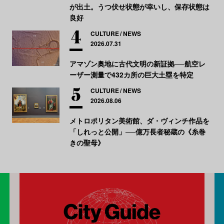
が出土。うつ伏せ状態が幸いし、保存状態は
良好
CULTURE
NEWS
2026.07.31
アマゾン奥地に古代文明の新証拠──航空レ
ーザー測量で432カ所の巨大土塁を特定
CULTURE
NEWS
2026.08.06
メトロポリタン美術館、ダ・ヴィンチ作品を
「しれっと公開」──億万長者秘蔵の《糸巻
きの聖母》