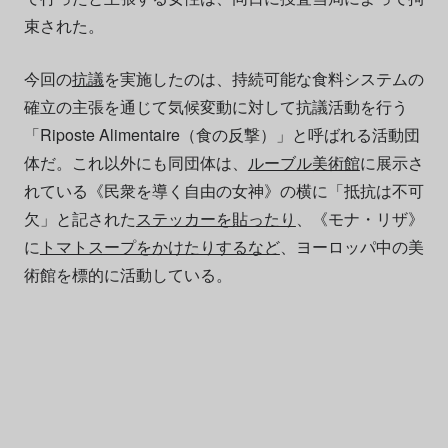
束された。
今回の
抗議
を実施したのは、持続可能な食料システムの
確立の主張を通じて気候変動に対して抗議活動を行う
「Riposte Alimentaire（食の反撃）」と呼ばれる活動団
体だ。これ以外にも同団体は、
ルーブル美術館
に展示さ
れている《民衆を導く自由の女神》の横に「抵抗は不可
欠」と記された
ステッカーを貼ったり
、《モナ・リザ》
に
トマトスープをかけたりするなど
、ヨーロッパ中の美
術館を標的に活動している。