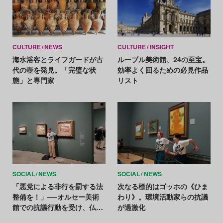
CULTURE
NEWS
CULTURE
INSIGHT
海水浴客とライフガードが古
ルーブル美術館、24の至宝。
代の壺を発見。「完璧な状
効率よく回るための必見作品
態」と専門家
リスト
SOCIAL
NEWS
SOCIAL
NEWS
「悪党による非行を罰する法
次なる標的はゴッホの《ひま
整備を！」──オルセー美術
わり》。環境活動家らの抗議
館での抗議行動を受け、仏文
が過激化
化相がSNSで要請