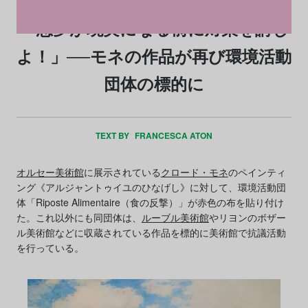
「悪夢が現実になる前に対策を講じ
よ！」──モネの作品が再び環境活動
団体の標的に
TEXT BY
FRANCESCA ATON
オルセー美術館
に展示されている
クロード・モネ
のペインティ
ング《アルジャントゥイユのひなげし》に対して、環境活動団
体「Riposte Alimentaire（食の反撃）」が赤色の布を貼り付け
た。これ以外にも同団体は、
ルーブル美術館
やリヨンのボザー
ル美術館などに収蔵されている作品を標的に美術館で抗議活動
を行っている。