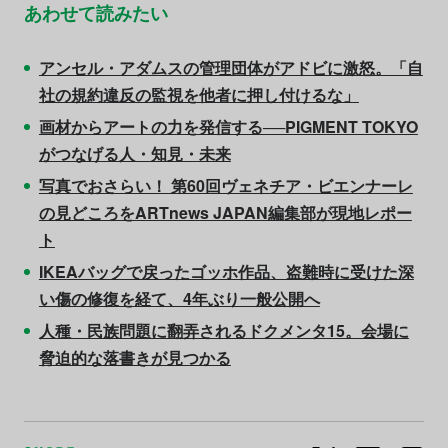
あわせて読みたい
アンセル・アダムスの管理団体がアドビに激怒。「自
社の規約違反の監視を他者に押し付けるな」
画材からアートの力を発信する──PIGMENT TOKYO
がつなげる人・知見・未来
写真でおさらい！ 第60回ヴェネチア・ビエンナーレ
の見どころをARTnews JAPAN編集部が現地レポー
ト
IKEAバッグで戻ったゴッホ作品、盗難時に受けた深
い傷の修復を経て、4年ぶり一般公開へ
人種・民族問題に翻弄されるドクメンタ15。会場に
脅迫的な落書きが見つかる