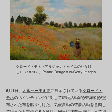
クロード・モネ《アルジャントゥイユのひなげ
し》（1873）。Photo: Deagostini/Getty Images
6月1日、
オルセー美術館
に展示されている
クロード・
モネ
のペインティングに対して環境活動家が粘着剤が塗
布された布を貼り付けた。気候変動の啓蒙活動を意図し
て行ったと主張する女性は、同日に捜査当局によって拘