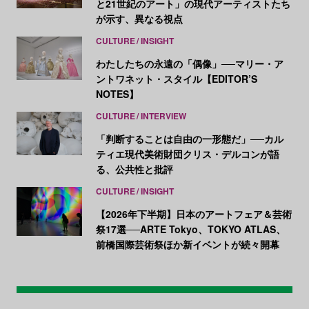
と21世紀のアート」の現代アーティストたち
が示す、異なる視点
CULTURE
INSIGHT
わたしたちの永遠の「偶像」──マリー・ア
ントワネット・スタイル【EDITOR’S
NOTES】
CULTURE
INTERVIEW
「判断することは自由の一形態だ」──カル
ティエ現代美術財団クリス・デルコンが語
る、公共性と批評
CULTURE
INSIGHT
【2026年下半期】日本のアートフェア＆芸術
祭17選──ARTE Tokyo、TOKYO ATLAS、
前橋国際芸術祭ほか新イベントが続々開幕