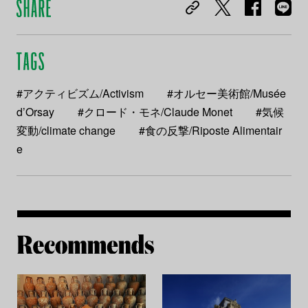
#アクティビズム/Activism
#オルセー美術館/Musée
d’Orsay
#クロード・モネ/Claude Monet
#気候
変動/climate change
#食の反撃/Riposte Alimentair
e
Re