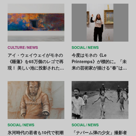
CULTURE
NEWS
SOCIAL
NEWS
アイ・ウェイウェイがモネの
今度はモネの《Le
《睡蓮》を65万個のレゴで再
Printemps》が標的に。「未
現！ 美しい池に投影された
来の芸術家が描ける“春”はも
「地獄」の記憶
う来ない」
SOCIAL
NEWS
SOCIAL
NEWS
氷河時代の若者も10代で初潮
「ナパーム弾の少女」撮影者