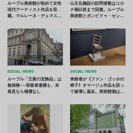
ルーブル美術館が初めて女性
仏文化施設の訪問者数はコロ
現代アーティスト作品を収
ナ禍以前まで回復。ルーブル
蔵。マルレーネ・デュマスの
美術館とポンピドゥ・センタ
新作シリーズ
ーは前年割れ
SOCIAL
NEWS
SOCIAL
NEWS
ルーブル「王家の宝飾品」は
来館者が《ファン・ゴッホの
無保険──容疑者逮捕も、未
椅子》オマージュ作品を誤っ
発見なら補償なし
て破壊し逃走。美術館側は
「悪夢」と激怒