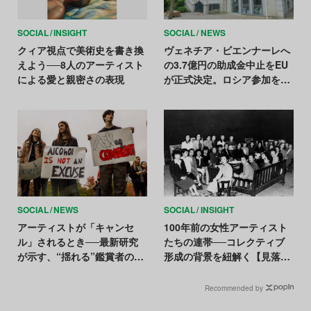
SOCIAL
INSIGHT
SOCIAL
NEWS
クィア視点で美術史を書き換
ヴェネチア・ビエンナーレへ
えよう──8人のアーティスト
の3.7億円の助成金中止をEU
による愛と親密さの表現
が正式決定。ロシア参加をめ
ぐり主催者と対立
SOCIAL
NEWS
SOCIAL
INSIGHT
アーティストが「キャンセ
100年前の女性アーティスト
ル」されるとき──最新研究
たちの連帯──コレクティブ
が示す、“揺れる”鑑賞者の評
形成の背景を紐解く【見落と
価
された芸術家たちの美術史
Vol.6】
Recommended by