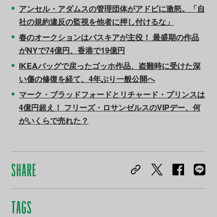
アンセル・アダムスの管理団体がアドビに激怒。「自
社の規約違反の監視を他者に押し付けるな」
春のオークションはバスキアが主役！ 最盛期の作品
がNYで74億円、香港で19億円
IKEAバッグで戻ったゴッホ作品、盗難時に受けた深
い傷の修復を経て、4年ぶり一般公開へ
マーク・ブラッドフォードとリチャード・プリンスは
4億円超え！ フリーズ・ロサンゼルスのVIPデー、何
がいくらで売れた？