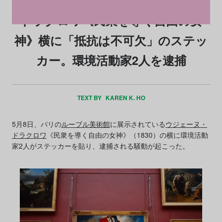
ドラクロワ《民衆を導く自由の女
神》横に「抵抗は不可欠」のステッ
カー。環境活動家2人を逮捕
TEXT BY
KAREN K. HO
5月8日、パリの
ルーブル美術館
に展示されている
ウジェーヌ・
ドラクロワ
《民衆を導く自由の女神》（1830）の横に環境活動
家2人がステッカーを貼り、逮捕される騒動が起こった。