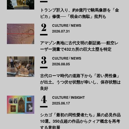
トランプ肝入り、約8億円で騎馬像群を「金
ピカ」修復──「税金の無駄」批判も
CULTURE
NEWS
2026.07.31
アマゾン奥地に古代文明の新証拠──航空レ
ーザー測量で432カ所の巨大土塁を特定
CULTURE
NEWS
2026.08.05
古代ローマ時代の道路下から「若い男性像」
が出土。うつ伏せ状態が幸いし、保存状態は
良好
CULTURE
INSIGHT
2025.06.17
シカゴ「最初の同性愛者たち」展の必見作品
10選。350点超の作品からクィア概念を再考
する意欲展