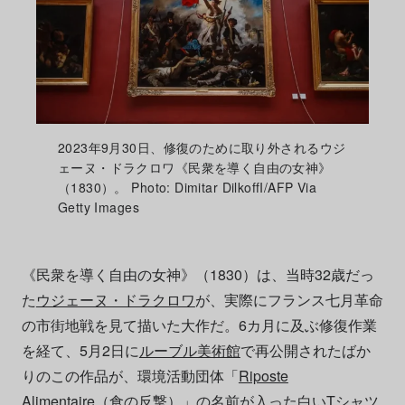
2023年9月30日、修復のために取り外されるウジ
ェーヌ・ドラクロワ《民衆を導く自由の女神》
（1830）。 Photo: Dimitar DilkoffI/AFP Via
Getty Images
《民衆を導く自由の女神》（1830）は、当時32歳だっ
た
ウジェーヌ・ドラクロワ
が、実際にフランス七月革命
の市街地戦を見て描いた大作だ。6カ月に及ぶ修復作業
を経て、5月2日に
ルーブル美術館
で再公開されたばか
りのこの作品が、環境活動団体「
Riposte
Alimentaire
（食の反撃）」の名前が入った白いTシャツ