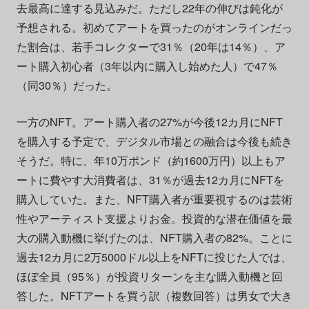
去最高に達する見込みだ。ただし22年の伸びは鈍化が
予想される。初めてアートを買ったのがオンラインだっ
た割合は、若手コレクターで31％（20年は14％）、ア
ート購入初心者（3年以内に購入し始めた人）で47％
（同30％）だった。
一方のNFT。アート購入者の27%が今後12カ月にNFT
を購入する予定で、デジタル市場との融合は今後も続き
そうだ。特に、年10万ポンド（約1600万円）以上もア
ートに費やす大消費者は、31％が過去12カ月にNFTを
購入していた。また、NFT購入者が重要視するのは芸術
性やアーティスト支援よりお金。投資的な潜在価値を最
大の購入動機に挙げたのは、NFT購入者の82%。ことに
過去12カ月に2万5000ドル以上をNFTに投じた人では、
ほぼ全員（95％）が投資リターンを主な購入動機と回
答した。NFTアートを買う訳（複数回答）は男女で大き