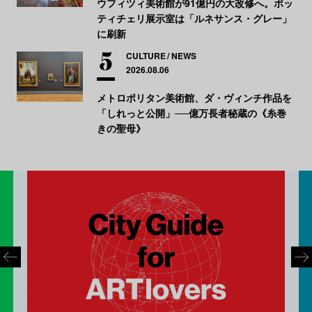
ウフィツィ美術館が91億円の大改修へ。ボッ
ティチェリ展示室は「ルネサンス・グレー」
に刷新
CULTURE
NEWS
2026.08.06
メトロポリタン美術館、ダ・ヴィンチ作品を
「しれっと公開」──億万長者秘蔵の《糸巻
きの聖母》