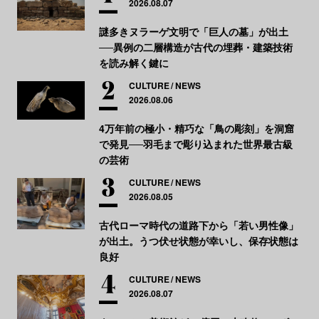
2026.08.07
謎多きヌラーゲ文明で「巨人の墓」が出土
──異例の二層構造が古代の埋葬・建築技術
を読み解く鍵に
CULTURE
NEWS
2026.08.06
4万年前の極小・精巧な「鳥の彫刻」を洞窟
で発見──羽毛まで彫り込まれた世界最古級
の芸術
CULTURE
NEWS
2026.08.05
古代ローマ時代の道路下から「若い男性像」
が出土。うつ伏せ状態が幸いし、保存状態は
良好
CULTURE
NEWS
2026.08.07