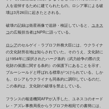
人を追悼するために建てられたもの。ロシア軍による破
壊は3月26日に起きたとされる。
破壊の記録は衛星画像で追跡・検証していると、
ユネス
コ
の広報担当者はNPRに語っている。
ロシア
のセルゲイ・ラブロフ外務大臣には、ウクライナ
の文化財所在地は知らされていた。そのうえ、文化財に
は1954年に採択されたハーグ条約（武力紛争の際の文
化財の保護に関する条約）の保護下にあることを示す、
ブルーシールドと呼ばれる標章がつけられている。しか
も、ロシアもウクライナも同条約に調印しているのだ。
この条約は、文化財の破壊を禁止している。
フランスの報道機関AFPが入手した、ユネスコのオード
レ・アズレ事務局長からラブロフ外相宛ての書簡には、