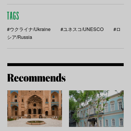
#ウクライナ/Ukraine
#ユネスコ/UNESCO
#ロ
シア/Russia
Re