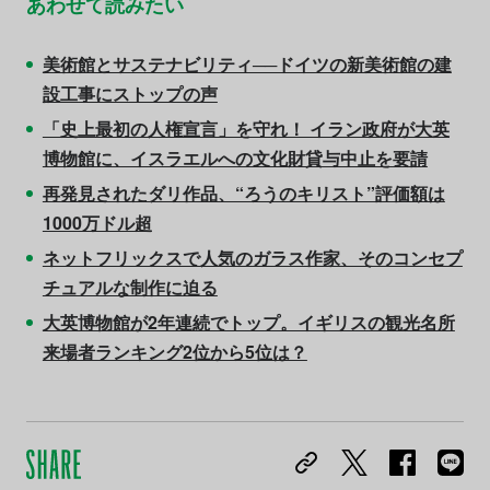
あわせて読みたい
美術館とサステナビリティ──ドイツの新美術館の建
設工事にストップの声
「史上最初の人権宣言」を守れ！ イラン政府が大英
博物館に、イスラエルへの文化財貸与中止を要請
再発見されたダリ作品、“ろうのキリスト”評価額は
1000万ドル超
ネットフリックスで人気のガラス作家、そのコンセプ
チュアルな制作に迫る
大英博物館が2年連続でトップ。イギリスの観光名所
来場者ランキング2位から5位は？