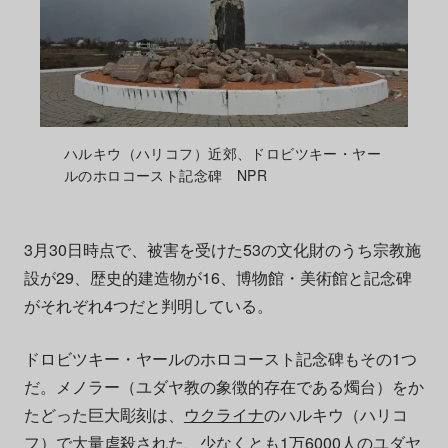
ハルキウ（ハリコフ）近郊、ドロビツキー・ヤー
ルのホロコースト記念碑 NPR
3月30日時点で、被害を受けた53の文化財のうち宗教施
設が29、歴史的建造物が16、博物館・美術館と記念碑
がそれぞれ4つだと判明している。
ドロビツキー・ヤールのホロコースト記念碑もその1つ
だ。メノラー（ユダヤ教の象徴的存在である燭台）をか
たどった巨大彫刻は、
ウクライナ
のハルキウ（ハリコ
フ）で大量虐殺された、少なくとも1万6000人のユダヤ