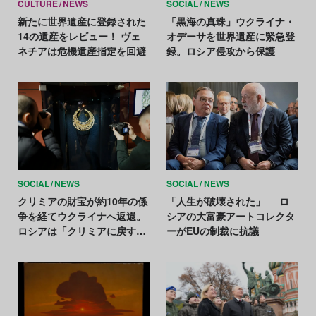
CULTURE
NEWS
SOCIAL
NEWS
新たに世界遺産に登録された
「黒海の真珠」ウクライナ・
14の遺産をレビュー！ ヴェ
オデーサを世界遺産に緊急登
ネチアは危機遺産指定を回避
録。ロシア侵攻から保護
SOCIAL
NEWS
SOCIAL
NEWS
クリミアの財宝が約10年の係
「人生が破壊された」──ロ
争を経てウクライナへ返還。
シアの大富豪アートコレクタ
ロシアは「クリミアに戻すべ
ーがEUの制裁に抗議
き」と反発