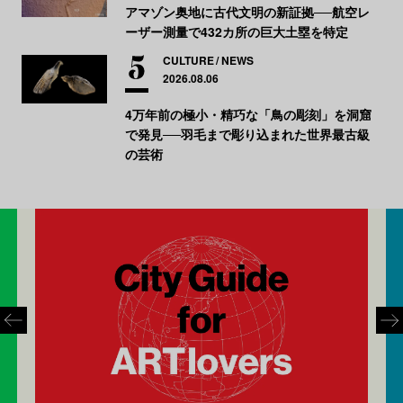
アマゾン奥地に古代文明の新証拠──航空レ
ーザー測量で432カ所の巨大土塁を特定
CULTURE
NEWS
2026.08.06
4万年前の極小・精巧な「鳥の彫刻」を洞窟
で発見──羽毛まで彫り込まれた世界最古級
の芸術