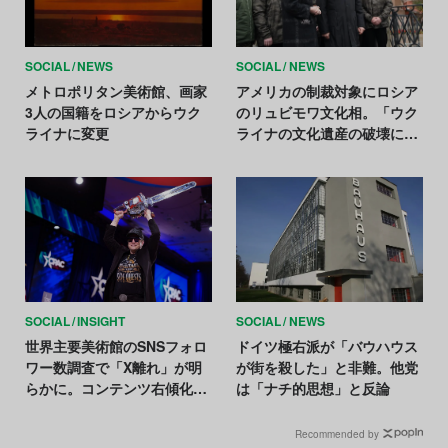
SOCIAL
NEWS
SOCIAL
NEWS
メトロポリタン美術館、画家
アメリカの制裁対象にロシア
3人の国籍をロシアからウク
のリュビモワ文化相。「ウク
ライナに変更
ライナの文化遺産の破壊に間
接的に関与」
SOCIAL
INSIGHT
SOCIAL
NEWS
世界主要美術館のSNSフォロ
ドイツ極右派が「バウハウス
ワー数調査で「X離れ」が明
が街を殺した」と非難。他党
らかに。コンテンツ右傾化に
は「ナチ的思想」と反論
よる退会が原因？
Recommended by