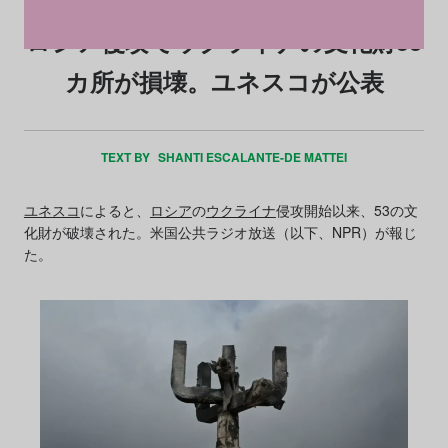
ロシア侵攻でウクライナの文化財53
カ所が損壊。ユネスコが公表
TEXT BY
SHANTI ESCALANTE-DE MATTEI
ユネスコ
によると、
ロシア
の
ウクライナ
侵攻開始以来、53の文
化財が破壊された。米国公共ラジオ放送（以下、NPR）が報じ
た。