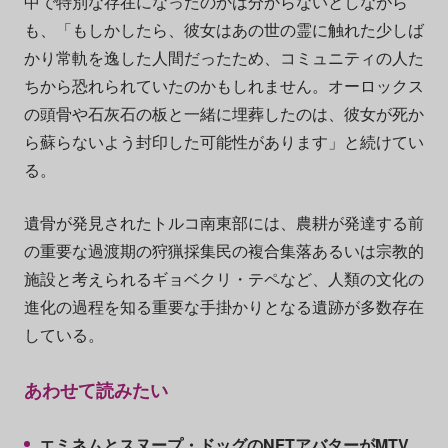
中で特別な存在になったのかは分からないとしながら
も、「もしかしたら、彼女はあの世の霊に触れた少しば
かり常軌を逸した人間だったため、コミュニティの人た
ちから恐れられていたのかもしれません。オーロックス
の頭骨や石灰石の板と一緒に埋葬したのは、彼女が死か
ら蘇らないよう封印した可能性があります」と続けてい
る。
遺骨が発見されたトルコ南東部には、農耕が発達する前
の重要な過渡期の狩猟採集民の複合集落あるいは宗教的
施設と考えられるギョベクリ・テペなど、人類の文化の
進化の過程を知る重要な手掛かりとなる遺跡が多数存在
している。
あわせて読みたい
エミネムとスヌープ・ドッグのNFTアバターがMTV