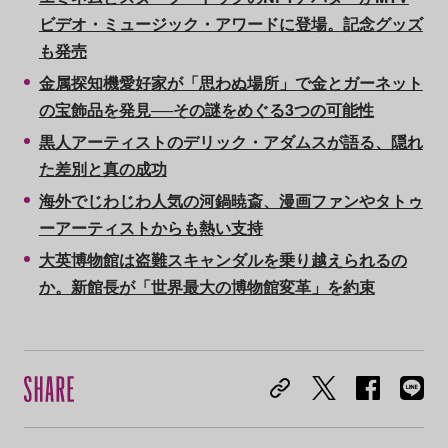
ビデオ・ミュージック・アワードに登場。記念グッズ
も発売
金属探知機愛好家が「思わぬ場所」で金とガーネット
の宝飾品を発見──その謎をめぐる3つの可能性
黒人アーティストのデリック・アダムスが語る、隠れ
た差別と真の成功
海外でじわじわ人気の河鍋暁斎、漫画ファンやタトゥ
ーアーティストからも熱い支持
大英博物館は盗難スキャンダルを乗り越えられるの
か。新館長が「世界最大の博物館変革」を約束