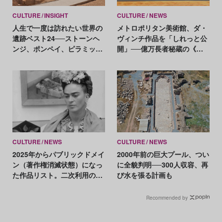
CULTURE
INSIGHT
CULTURE
NEWS
人生で一度は訪れたい世界の
メトロポリタン美術館、ダ・
遺跡ベスト24──ストーンヘ
ヴィンチ作品を「しれっと公
ンジ、ポンペイ、ピラミッ
開」──億万長者秘蔵の《糸
ド、三星堆etc.
巻きの聖母》
CULTURE
NEWS
CULTURE
NEWS
2025年からパブリックドメイ
2000年前の巨大プール、つい
ン（著作権消滅状態）になっ
に全貌判明──300人収容、再
た作品リスト。二次利用の注
び水を張る計画も
意点は？
Recommended by