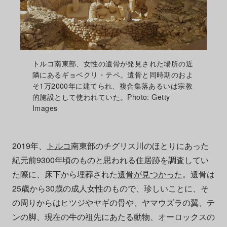
トルコ南東部、女性の遺骨が発見された場所の近
隣にあるギョベクリ・テペ。遺骨と同時期のおよ
そ1万2000年に建てられ、複合集落あるいは宗教
的施設として使われていた。Photo: Getty
Images
2019年、
トルコ
南東部のチグリス川のほとりにあった
紀元前9300年頃のものと思われる住居跡を調査してい
た際に、床下から埋葬された
遺骨が見つかった
。遺骨は
25歳から30歳の成人女性のもので、珍しいことに、そ
の周りからはヒツジやヤギの骨や、ヤマウズラの翼、テ
ンの脚、現在の牛の祖先にあたる動物、オーロックスの