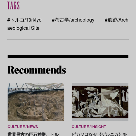
#トルコ/Türkiye
#考古学/archeology
#遺跡/Arch
aeological Site
Re
CULTURE
NEWS
CULTURE
INSIGHT
世界最古の巨石神殿、トル
ピカソはなぜ《ゲルニカ》を