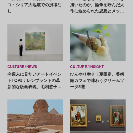
コ・シリア大地震での損壊な
描いたのか。論争を呼んだ大
し
作に込められた思想とメッセ
ージ
CULTURE
NEWS
CULTURE
INSIGHT
今週末に見たいアートイベン
ひんやり幸せ！夏限定、美術
トTOP5：レンブラントの革
館カフェで味わうクリームソ
新的な版画表現、毛利悠子が
ーダ5選
ヴェネチア・ビエンナーレ発
表作を再構成