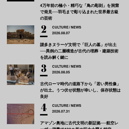
4万年前の極小・精巧な「鳥の彫刻」を洞窟
で発見──羽毛まで彫り込まれた世界最古級
の芸術
CULTURE
NEWS
2026.08.07
謎多きヌラーゲ文明で「巨人の墓」が出土
──異例の二層構造が古代の埋葬・建築技術
を読み解く鍵に
CULTURE
NEWS
2026.08.05
古代ローマ時代の道路下から「若い男性像」
が出土。うつ伏せ状態が幸いし、保存状態は
良好
CULTURE
NEWS
2026.07.31
アマゾン奥地に古代文明の新証拠──航空レ
ーザー測量で432カ所の巨大土塁を特定