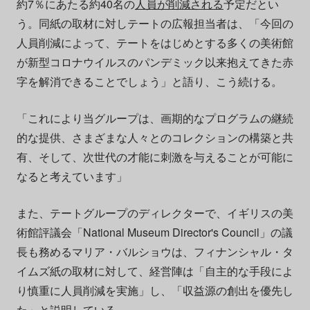
約7％にあたる約40名の
人員が削減される
予定だとい
う。同紙の取材に対しテートの広報担当者は、「今回の
人員削減によって、テートをはじめとする多くの美術館
が新型コロナウイルスのパンデミック以来抱えてきた赤
字を解消できることでしょう」と語り、こう続ける。
「これにより当グループは、画期的なプログラムの継続
的な提供、さまざまな人々とのコレクションの構築と共
有、そして、次世代の才能に刺激を与えることが可能に
なると考えています」
また、テートグループのディレクターで、イギリスの美
術館評議会「National Museum Director's Council」の議
長も務めるマリア・バルショウは、フィナンシャル・タ
イムズ紙の取材に対して、経営陣は「自主的な手段によ
り慎重に人員削減を実施」し、「収益源の創出を優先し
た」と説明している。