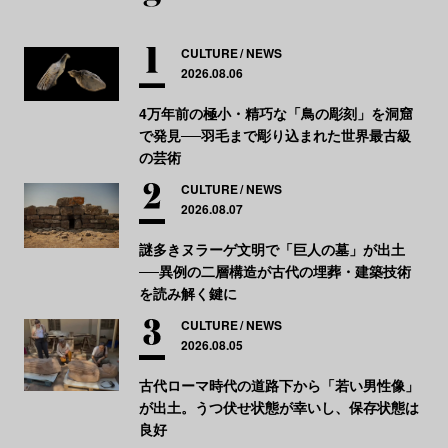
CULTURE
NEWS
2026.08.06
4万年前の極小・精巧な「鳥の彫刻」を洞窟
で発見──羽毛まで彫り込まれた世界最古級
の芸術
CULTURE
NEWS
2026.08.07
謎多きヌラーゲ文明で「巨人の墓」が出土
──異例の二層構造が古代の埋葬・建築技術
を読み解く鍵に
CULTURE
NEWS
2026.08.05
古代ローマ時代の道路下から「若い男性像」
が出土。うつ伏せ状態が幸いし、保存状態は
良好