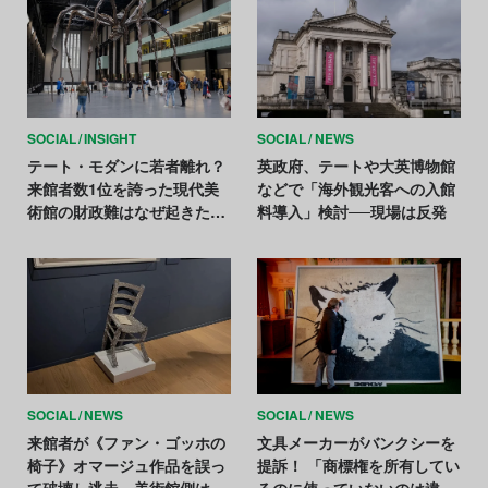
SOCIAL
INSIGHT
SOCIAL
NEWS
テート・モダンに若者離れ？
英政府、テートや大英博物館
来館者数1位を誇った現代美
などで「海外観光客への入館
術館の財政難はなぜ起きたの
料導入」検討──現場は反発
か
SOCIAL
NEWS
SOCIAL
NEWS
来館者が《ファン・ゴッホの
文具メーカーがバンクシーを
椅子》オマージュ作品を誤っ
提訴！ 「商標権を所有してい