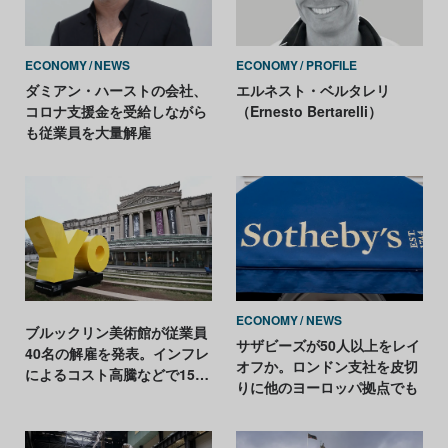
ECONOMY
NEWS
ECONOMY
PROFILE
ダミアン・ハーストの会社、
エルネスト・ベルタレリ
コロナ支援金を受給しながら
（Ernesto Bertarelli）
も従業員を大量解雇
ECONOMY
NEWS
ブルックリン美術館が従業員
サザビーズが50人以上をレイ
40名の解雇を発表。インフレ
オフか。ロンドン支社を皮切
によるコスト高騰などで15億
りに他のヨーロッパ拠点でも
円の赤字予想