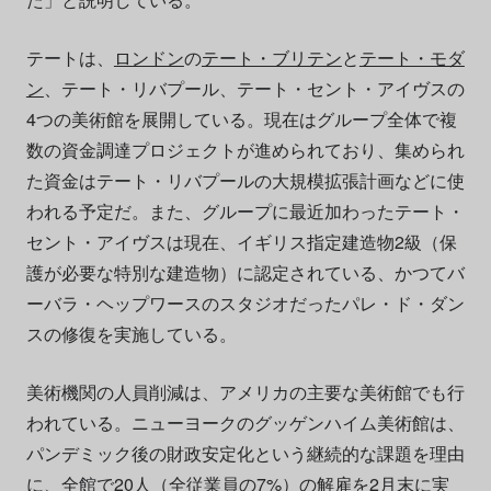
テートは、
ロンドン
の
テート・ブリテン
と
テート・モダ
ン
、テート・リバプール、テート・セント・アイヴスの
4つの美術館を展開している。現在はグループ全体で複
数の資金調達プロジェクトが進められており、集められ
た資金はテート・リバプールの大規模拡張計画などに使
われる予定だ。また、グループに最近加わったテート・
セント・アイヴスは現在、イギリス指定建造物2級（保
護が必要な特別な建造物）に認定されている、かつてバ
ーバラ・ヘップワースのスタジオだったパレ・ド・ダン
スの修復を実施している。
美術機関の人員削減は、アメリカの主要な美術館でも行
われている。ニューヨークのグッゲンハイム美術館は、
パンデミック後の財政安定化という継続的な課題を理由
に、全館で20人（全従業員の7%）の解雇を
2月末に実