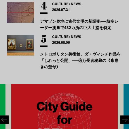
CULTURE
NEWS
2026.07.31
アマゾン奥地に古代文明の新証拠──航空レ
ーザー測量で432カ所の巨大土塁を特定
CULTURE
NEWS
2026.08.06
メトロポリタン美術館、ダ・ヴィンチ作品を
「しれっと公開」──億万長者秘蔵の《糸巻
きの聖母》