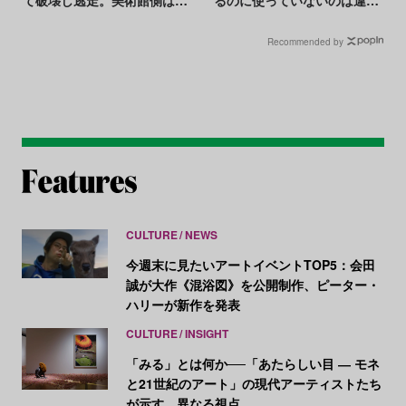
て破壊し逃走。美術館側は
るのに使っていないのは違
「悪夢」と激怒
法」と主張
Recommended by
CULTURE
NEWS
今週末に見たいアートイベントTOP5：会田
誠が大作《混浴図》を公開制作、ピーター・
ハリーが新作を発表
CULTURE
INSIGHT
「みる」とは何か──「あたらしい目 ― モネ
と21世紀のアート」の現代アーティストたち
が示す、異なる視点