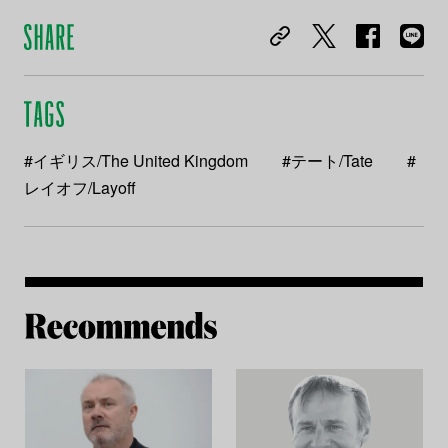
#イギリス/The United Kingdom
#テート/Tate
#
レイオフ/Layoff
Re