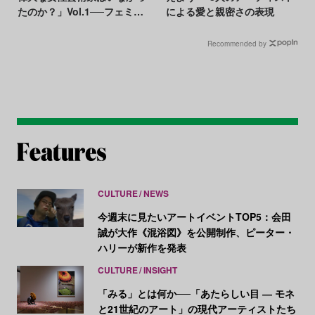
たのか？」Vol.1──フェミニ
による愛と親密さの表現
スト美術史家が突きつける問
い【アートで祝う国際女性デ
Recommended by
ー】
CULTURE
NEWS
今週末に見たいアートイベントTOP5：会田
誠が大作《混浴図》を公開制作、ピーター・
ハリーが新作を発表
CULTURE
INSIGHT
「みる」とは何か──「あたらしい目 ― モネ
と21世紀のアート」の現代アーティストたち