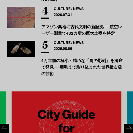
CULTURE
NEWS
2026.07.31
アマゾン奥地に古代文明の新証拠──航空レ
ーザー測量で432カ所の巨大土塁を特定
CULTURE
NEWS
2026.08.06
4万年前の極小・精巧な「鳥の彫刻」を洞窟
で発見──羽毛まで彫り込まれた世界最古級
の芸術