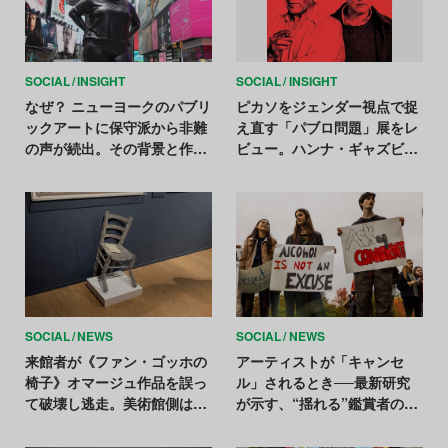
SOCIAL
INSIGHT
SOCIAL
INSIGHT
なぜ？ ニューヨークのパブリ
ピカソをジェンダー視点で捉
ックアートに保守派から非難
え直す「パブロ問題」展をレ
の声が続出。その背景と作品
ビュー。ハンナ・ギャズビー
の意味を考察
の意図は伝わったのか？
SOCIAL
NEWS
SOCIAL
NEWS
来館者が《ファン・ゴッホの
アーティストが「キャンセ
椅子》オマージュ作品を誤っ
ル」されるとき──最新研究
て破壊し逃走。美術館側は
が示す、“揺れる”鑑賞者の評
「悪夢」と激怒
価