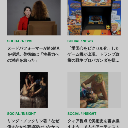
SOCIAL
NEWS
SOCIAL
NEWS
ヌードパフォーマーがMoMA
「愛国心をピクセル化」した
を提訴。美術館は「性暴力へ
ゲーム機が出現。トランプ政
の対処を怠った」
権の戦争プロパガンダを批判
か
SOCIAL
INSIGHT
SOCIAL
INSIGHT
リンダ・ノックリン著「なぜ
クィア視点で美術史を書き換
偉大な女性芸術家はいなかっ
えよう──8人のアーティスト