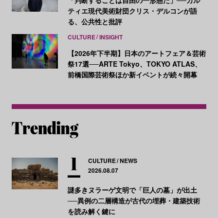
ティエ現代美術財団クリス・デルコンが語
る、公共性と批評
CULTURE
INSIGHT
【2026年下半期】日本のアートフェア＆芸術
祭17選──ARTE Tokyo、TOKYO ATLAS、
前橋国際芸術祭ほか新イベントが続々開幕
CULTURE
NEWS
2026.08.07
謎多きヌラーゲ文明で「巨人の墓」が出土
──異例の二層構造が古代の埋葬・建築技術
を読み解く鍵に