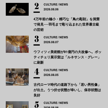
CULTURE
NEWS
2026.08.06
4万年前の極小・精巧な「鳥の彫刻」を洞窟
で発見──羽毛まで彫り込まれた世界最古級
の芸術
CULTURE
NEWS
2026.08.07
ウフィツィ美術館が91億円の大改修へ。ボッ
ティチェリ展示室は「ルネサンス・グレー」
に刷新
CULTURE
NEWS
2026.08.05
古代ローマ時代の道路下から「若い男性像」
が出土。うつ伏せ状態が幸いし、保存状態は
良好
CULTURE
NEWS
2026.08.06