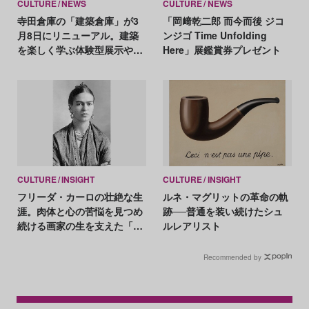
CULTURE
NEWS
CULTURE
NEWS
寺田倉庫の「建築倉庫」が3
「岡﨑乾二郎 而今而後 ジコ
月8日にリニューアル。建築
ンジゴ Time Unfolding
を楽しく学ぶ体験型展示やワ
Here」展鑑賞券プレゼント
ークショップが充実
CULTURE
INSIGHT
CULTURE
INSIGHT
フリーダ・カーロの壮絶な生
ルネ・マグリットの革命の軌
涯。肉体と心の苦悩を見つめ
跡──普通を装い続けたシュ
続ける画家の生を支えた「絵
ルレアリスト
を描くことの幸せ」
Recommended by