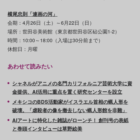
横尾忠則「連画の河」
会期：4月26日（土）～6月22日（日）
場所：世田谷美術館（東京都世田谷区砧公園1-2）
時間：10:00～18:00（入場は30分前まで）
休館日：月曜
あわせて読みたい
シャネルがアニメの名門カリフォルニア芸術大学に資
金提供、AI活用に重点を置く研究センターを設立
メキシコのBDS活動家がイスラエル首相の蝋人形を
破壊。「虐殺者の像を撤去しない蝋人形館を非難」
AIアートに特化した雑誌がローンチ！ 創刊号の表紙
と巻頭インタビューは草野絵美