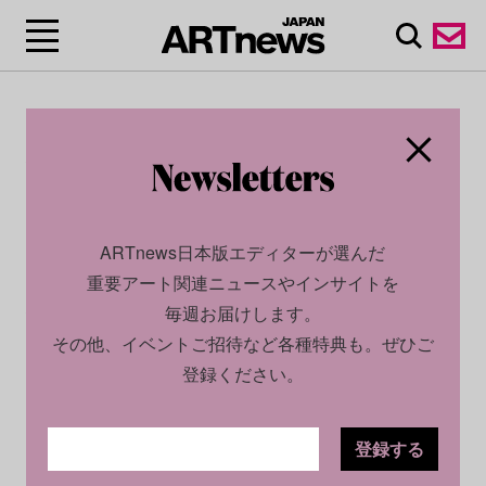
CULTURE
NEWS
2025.05.09
「横尾忠則 連画の河」展鑑賞券プ
ARTnews日本版エディターが選んだ
レゼント
重要アート関連ニュースやインサイトを
毎週お届けします。
その他、イベントご招待など各種特典も。ぜひご
TEXT BY
ARTNEWS JAPAN
登録ください。
ARTnews JAPANのInstagramアカウント（
@artnewsjapan
）を
フォローしてご応募いただいた方を対象に、抽選で5組10名様
に「横尾忠則 連画の河」展の観覧券をプレゼントいたしま
登録する
す。ぜひご応募ください。