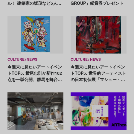
ル！ 建築家の坂茂など5人に
GROUP」鑑賞券プレゼント
決定
CULTURE
NEWS
CULTURE
NEWS
今週末に見たいアートイベン
今週末に見たいアートイベン
トTOP5: 横尾忠則が新作102
トTOP5: 世界的アーティスト
点を一挙公開、群馬を舞台に
の日本初個展「マシュー・ス
125組が参加する国際芸術祭
トーン展」、未公開資料で横
尾忠則の創作に迫る「銀座番
外地」