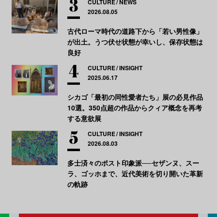
CULTURE
NEWS
2026.08.05
古代ローマ時代の道路下から「若い男性像」
が出土。うつ伏せ状態が幸いし、保存状態は
良好
CULTURE
INSIGHT
2025.06.17
シカゴ「最初の同性愛者たち」展の必見作品
10選。350点超の作品からクィア概念を再考
する意欲展
CULTURE
INSIGHT
2026.08.03
多士済々のポスト印象派──セザンヌ、スー
ラ、ゴッホまで、近代美術を切り開いた革新
の軌跡