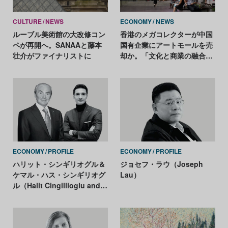
CULTURE
NEWS
ECONOMY
NEWS
ルーブル美術館の大改修コン
香港のメガコレクターが中国
ペが再開へ。SANAAと藤本
国有企業にアートモールを売
壮介がファイナリストに
却か。「文化と商業の融合ビ
ジネス」に暗雲？
ECONOMY
PROFILE
ECONOMY
PROFILE
ハリット・シンギリオグル＆
ジョセフ・ラウ（Joseph
ケマル・ハス・シンギリオグ
Lau）
ル（Halit Cingillioglu and
Kemal Has Cingillioglu）