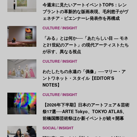
今週末に見たいアートイベントTOP5：レン
ブラントの革新的な版画表現、毛利悠子がヴ
ェネチア・ビエンナーレ発表作を再構成
CULTURE
INSIGHT
「みる」とは何か──「あたらしい目 ― モネ
と21世紀のアート」の現代アーティストたち
が示す、異なる視点
CULTURE
INSIGHT
わたしたちの永遠の「偶像」──マリー・ア
ントワネット・スタイル【EDITOR’S
NOTES】
CULTURE
INSIGHT
【2026年下半期】日本のアートフェア＆芸術
祭17選──ARTE Tokyo、TOKYO ATLAS、
前橋国際芸術祭ほか新イベントが続々開幕
SOCIAL
INSIGHT