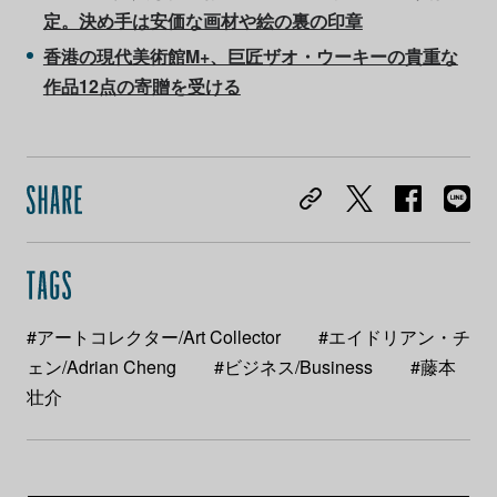
定。決め手は安価な画材や絵の裏の印章
香港の現代美術館M+、巨匠ザオ・ウーキーの貴重な
作品12点の寄贈を受ける
#アートコレクター/Art Collector
#エイドリアン・チ
ェン/Adrian Cheng
#ビジネス/Business
#藤本
壮介