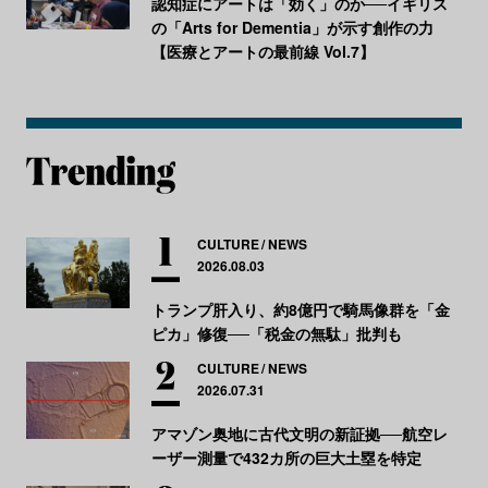
認知症にアートは「効く」のか──イギリス
の「Arts for Dementia」が示す創作の力
【医療とアートの最前線 Vol.7】
CULTURE
NEWS
2026.08.03
トランプ肝入り、約8億円で騎馬像群を「金
ピカ」修復──「税金の無駄」批判も
CULTURE
NEWS
2026.07.31
アマゾン奥地に古代文明の新証拠──航空レ
ーザー測量で432カ所の巨大土塁を特定