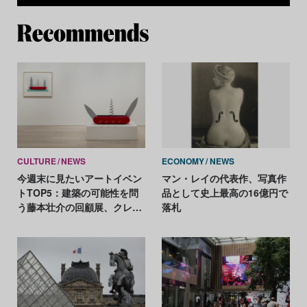
Re
CULTURE
NEWS
ECONOMY
NEWS
今週末に見たいアートイベン
マン・レイの代表作、写真作
トTOP5：建築の可能性を問
品として史上最高の16億円で
う藤本壮介の回顧展、クレ
落札
ス・オルデンバーグの彫刻と
版画が一堂に