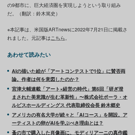
の9都市に、巨大経済圏を実現しようという取り組み
だ。（翻訳：鈴木篤史）
※本記事は、米国版ARTnewsに2022年7月21日に掲載さ
れました。元記事は
こちら
。
あわせて読みたい
AIの描いた絵が「アートコンテストで1位」に賛否両
論。作者は何を意図したのか？
宮津大輔連載「アート×経営の時代」第6回「研ぎ澄
まされた美意識が生む革新性」〜株式会社ポーラ・オ
ルビスホールディングス 代表取締役会長 鈴木郷史
アメリカの有名大学が続々と「AIコース」を開設。ア
ーティストの卵がAIを学ぶべき理由とは？
蚤の市で購入した肖像画に、モディリアーニの真作鑑