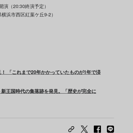
0開演（20:30終演予定）
横浜市西区紅葉ケ丘9-2）
！ 「これまで20年かかっていたものが1年で済
ト新王国時代の集落跡を発見。「歴史が完全に