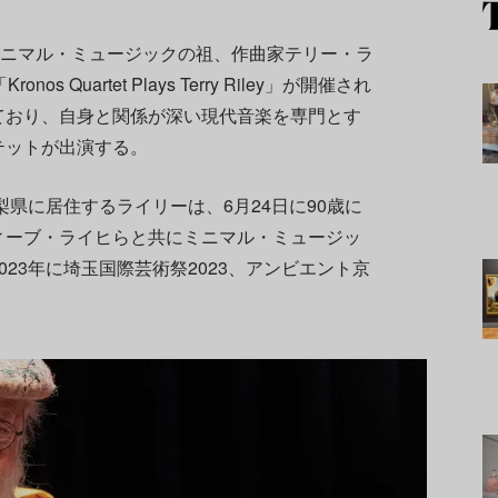
ミニマル・ミュージックの祖、作曲家テリー・ラ
 Quartet Plays Terry Riley」が開催され
ており、自身と関係が深い現代音楽を専門とす
テットが出演する。
梨県に居住するライリーは、6月24日に90歳に
ィーブ・ライヒらと共にミニマル・ミュージッ
23年に埼玉国際芸術祭2023、アンビエント京