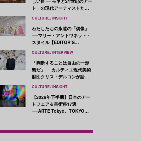
しい目 ― モネと21世紀のアー
ト」の現代アーティストたち
が示す、異なる視点
CULTURE
INSIGHT
わたしたちの永遠の「偶像」
──マリー・アントワネット・
スタイル【EDITOR’S
NOTES】
CULTURE
INTERVIEW
「判断することは自由の一形
態だ」──カルティエ現代美術
財団クリス・デルコンが語
る、公共性と批評
CULTURE
INSIGHT
【2026年下半期】日本のアー
トフェア＆芸術祭17選
──ARTE Tokyo、TOKYO
ATLAS、前橋国際芸術祭ほか
新イベントが続々開幕