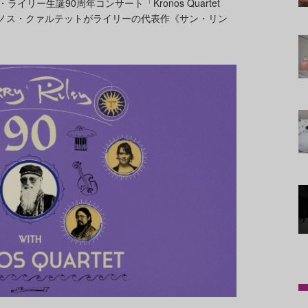
ライリー生誕90周年コンサート「Kronos Quartet
される。クロノス・クァルテットがライリーの代表作《サン・リン