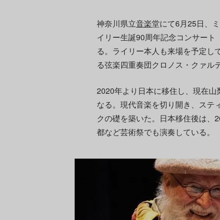
神奈川県立
音楽
堂にて6月25日、
イリー生誕90周年記念コンサート「Kronos
る。ライリー本人も来場を予定し
る弦楽四重奏団クロノス・クァル
2020年より日本に移住し、現在山
なる。現代音楽を切り開き、ステ
クの礎を築いた。日本移住後は、20
都など芸術祭でも演奏している。