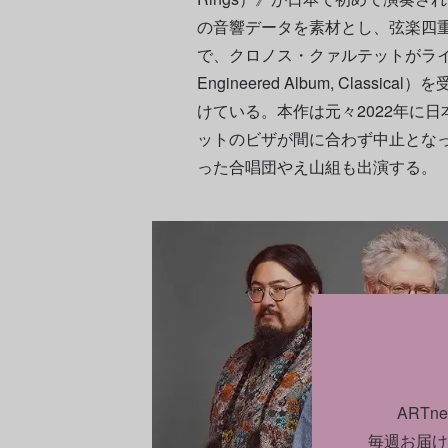
の音響データを素材とし、弦楽四
で、クロノス・クァルテットがライ
Engineered Album, Cla
けている。本作は元々2022年に
ットのビザが間に合わず中止とな
った合唱団やえ山組も出演する。
ART
毎週お届け