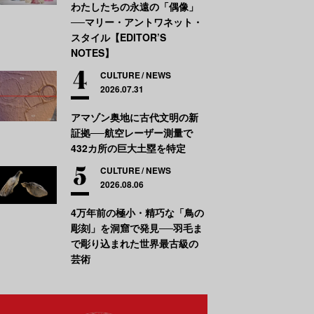
わたしたちの永遠の「偶像」
──マリー・アントワネット・
スタイル【EDITOR’S
NOTES】
CULTURE
NEWS
2026.07.31
アマゾン奥地に古代文明の新
証拠──航空レーザー測量で
432カ所の巨大土塁を特定
CULTURE
NEWS
2026.08.06
4万年前の極小・精巧な「鳥の
彫刻」を洞窟で発見──羽毛ま
で彫り込まれた世界最古級の
芸術