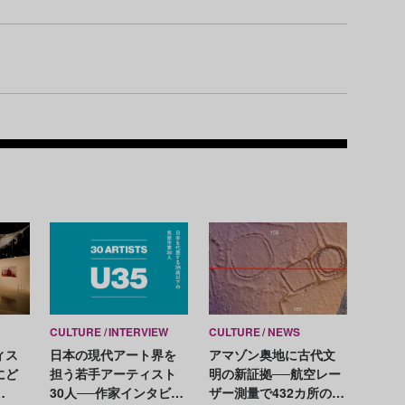
Recom
CULTURE
INTERVIEW
CULTURE
NEWS
ィス
日本の現代アート界を
アマゾン奥地に古代文
にど
担う若手アーティスト
明の新証拠──航空レー
30人──作家インタビュ
ザー測量で432カ所の巨