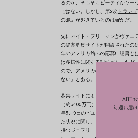
るのか、そもそもビーティがヤー
ではない。しかし、第2次
トランプ
の混乱が起きているのは確かだ。
先にネイト・フリーマンがヴァニ
の提案募集サイトが開設されたのは
年のアメリカ館への応募申請書と
は多様性に関する記述があったが
ので、アメリカの政治面、社会面
ない」とある。
募集サイトによると、応募締め切りは
ART
（約5400万円）の助成金が出る採
毎週お届け
年5月9日のビエンナーレ開幕まで
た状況に関し、前回のビエンナー
持つ
ジェフリー・ギブソン
による