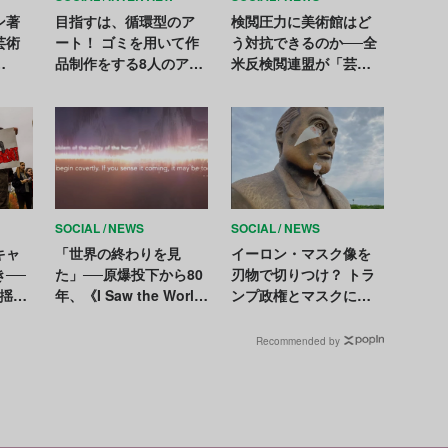
ン著
目指すは、循環型のア
検閲圧力に美術館はど
芸術
ート！ ゴミを用いて作
う対抗できるのか──全
品制作をする8人のアー
米反検閲連盟が「芸術
ェミニ
ティストたち
の自由を守る手引書」
きつ
を公開
で祝
SOCIAL
NEWS
SOCIAL
NEWS
キャ
「世界の終わりを見
イーロン・マスク像を
──
た」──原爆投下から80
刃物で切りつけ？ トラ
揺れ
年、《I Saw the World
ンプ政権とマスクに対
End》がロンドンとオン
する抗議の一環か
ラインで公開
Recommended by