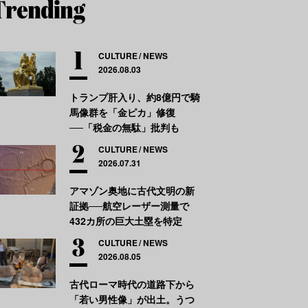
CULTURE
NEWS
2026.08.03
トランプ肝入り、約8億円で騎
馬像群を「金ピカ」修復
──「税金の無駄」批判も
CULTURE
NEWS
2026.07.31
アマゾン奥地に古代文明の新
証拠──航空レーザー測量で
432カ所の巨大土塁を特定
CULTURE
NEWS
2026.08.05
古代ローマ時代の道路下から
「若い男性像」が出土。うつ