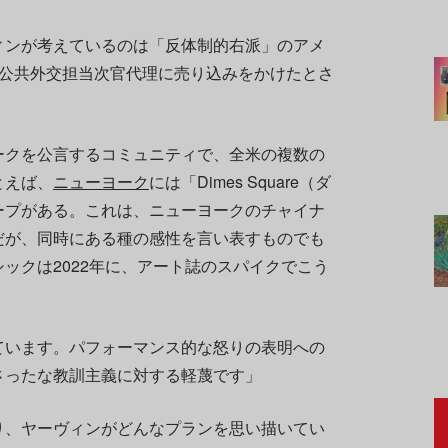
ィンが考えているのは「反体制的右派」のアメ
ィ公共外交担当次官代理に売り込みをかけたとさ
ークを公言するコミュニティで、全米の複数の
とえば、
ニューヨーク
には「Dimes Square（ダ
ープがある。これは、ニューヨークのチャイナ
だが、同時にある種の感性を言い表すものでも
ックは2022年に、アート誌のスパイクでこう
ています。パフォーマンス的な怒りの表明への
さったな教訓主義に対する軽蔑です」
り、ヤーヴィンがどんなプランを思い描いてい