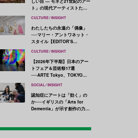
しい目 ― モネと21世紀のアー
ト」の現代アーティストたち
が示す、異なる視点
CULTURE
INSIGHT
わたしたちの永遠の「偶像」
──マリー・アントワネット・
スタイル【EDITOR’S
NOTES】
CULTURE
INSIGHT
【2026年下半期】日本のアー
トフェア＆芸術祭17選
──ARTE Tokyo、TOKYO
ATLAS、前橋国際芸術祭ほか
SOCIAL
INSIGHT
新イベントが続々開幕
認知症にアートは「効く」の
か──イギリスの「Arts for
Dementia」が示す創作の力
【医療とアートの最前線
Vol.7】