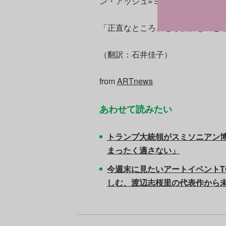
ン・アッシュ=ミルビーは、5月に
「正直なところ、もう戻れないと
（翻訳：石井佳子）
from
ARTnews
あわせて読みたい
トランプ大統領がスミソニアン博
まったく適さない」
今週末に見たいアートイベントT
しむ、渡辺志桜里の代表作から