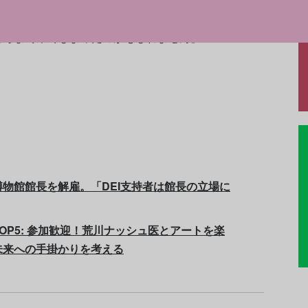
ヴァニティ・フェア誌でこう語っている。
ころまで来てしまったのかもしれません」
物館館長を解雇。「DEI支持者は館長の立場に
OP5: 参加歓迎！荒川ナッシュ医とアートを楽
未来への手掛かりを考える