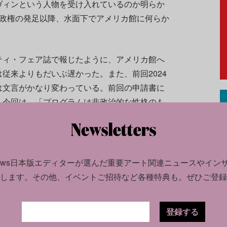
ヴィンという人物を受け入れているのか明らか
政権の発足以降、水面下でアメリカ館に何らか
ティ・フェア誌で報じたように、アメリカ館へ
従来よりもだいぶ遅かった。また、前回2024
は文言がかなり変わっている。前回の申請書に
、今回は、「プログラムは非政治的な性格のも
、文化面の外交方針を表すものでなければなら
7月30日で、教育文化局から37万5000ドル
news日本版エディターが選んだ
重要アート関連ニュースやイン
択案は9月1日までに発表される。つまり、2026
します。
その他、イベントご招待など各種特典も。ぜひご登録
、制作に費やせる期間は1年に満たない。こうし
レのアメリカ館代表作家で、先住民にルーツを
登録する
展示の共同キュレーターを務めたキャスリー