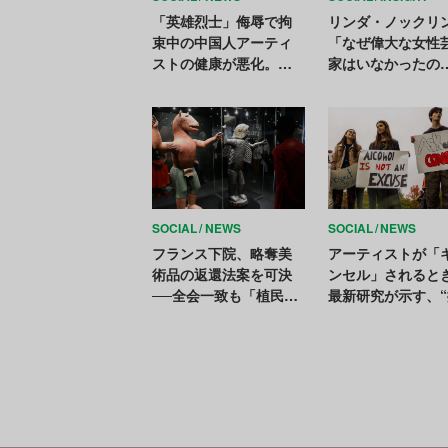
「英雄烈士」侮辱で拘
リンダ・ノックリ
束中の中国人アーティ
「なぜ偉大な女性
ストの健康が悪化。人
家はいなかったの
権団体が即時釈放を要
か？」Vol.1──フ
求
スト美術史家が突
ける問い【アート
う国際女性デー】
SOCIAL
NEWS
SOCIAL
NEWS
フランス下院、略奪美
アーティストが「
術品の返還法案を可決
ンセル」されるとき
──全会一致も「植民地
最新研究が示す、“
主義」不在に批判
る”鑑賞者の評価