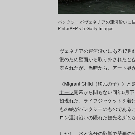
バンクシーがヴェネチアの運河沿いに描いた《Mig
Pinto/AFP via Getty Images
ヴェネチア
の運河沿いにある17世
復のため壁面から取り外されたと
表されたが、当時から、アート界
《Migrant Child（移民の子）
ナーレ
開幕から間もない同年5月
如現れた。ライフジャケットを着
もの絵がバンクシーのものである
ロン運河沿いの隠れた観光名所と
しかし、水と塩分の影響で壁画の劣