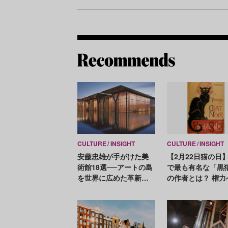
CULTURE
INSIGHT
CULTURE
INSIGHT
安藤忠雄が手がけた美
【2月22日猫の日
術館18選──アートの島
で最も有名な「黒
を世界に広めた革新と
の作者とは？ 権力
挑戦の建築家
抵抗と自由への渇
猫に重ねた画家ス
ラン