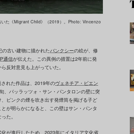
rant Child》（2019）。Photo: Vincenzo
紀の古い建物に描かれた
バンクシー
の絵が、修
AP通信
が伝えた。この異例の措置は2年前に発
から反対意見も上がっていた。
》と題された作品は、2019年の
ヴェネチア・ビエン
下旬、パッラッツォ・サン・パンタロンの壁に突
け、ピンクの煙を吹き出す発煙筒を掲げる子ど
ことが明らかになると、この壁はサン・パンタ
なった。
化が進行したため、2023年に
イタリア
文化省