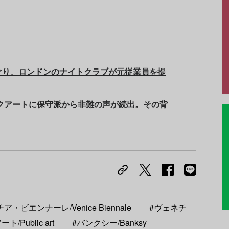
ぐり、ロンドンのナイトクラブが元従業員を提
クアートに保守派から非難の声が続出。その背
ア・ビエンナーレ/Venice Biennale
#ヴェネチ
/Public art
#バンクシー/Banksy