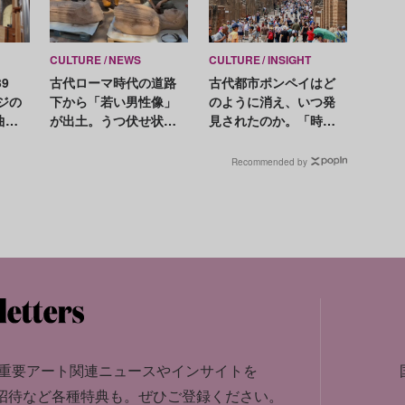
CULTURE
NEWS
CULTURE
INSIGHT
9
古代ローマ時代の道路
古代都市ポンペイはど
ジの
下から「若い男性像」
のように消え、いつ発
曲」
が出土。うつ伏せ状態
見されたのか。「時が
りに更
が幸いし、保存状態は
止まった」遺跡の謎を
良好
解く
Recommended by
重要アート関連ニュースやインサイトを
招待など各種特典も。
ぜひご登録ください。