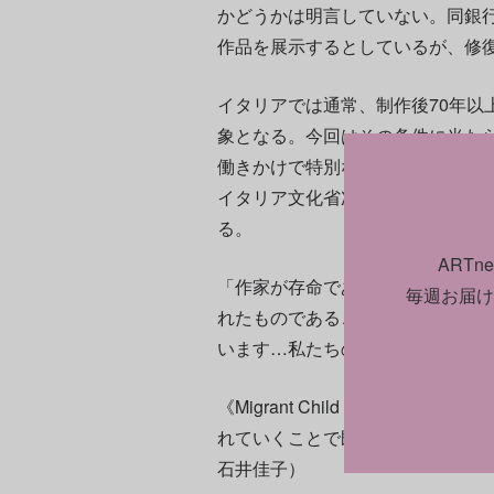
かどうかは明言していない。同銀
作品を展示するとしているが、修
イタリアでは通常、制作後70年以
象となる。今回はその条件に当た
働きかけで特別な措置が取られる
イタリア文化省次官のヴィットリオ
る。
ART
「作家が存命であるかどうかは関
毎週お届け
れたものであることを考えれば、
います…私たちの役割は、（現代
《Migrant Child（移民の
れていくことで既にその役割を果
石井佳子）