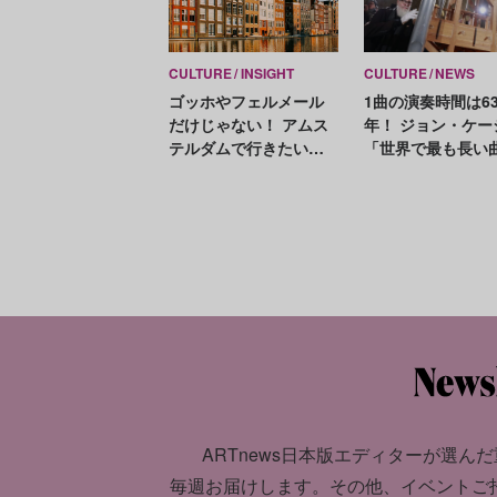
CULTURE
INSIGHT
CULTURE
NEWS
ゴッホやフェルメール
1曲の演奏時間は63
だけじゃない！ アムス
年！ ジョン・ケー
テルダムで行きたい美
「世界で最も長い
術館・ギャラリー20選
のコードが2年ぶ
【MAP付き】
新される
ARTnews日本版エディターが選んだ
毎週お届けします。
その他、イベントご