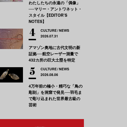
わたしたちの永遠の「偶像」
──マリー・アントワネット・
スタイル【EDITOR’S
NOTES】
CULTURE
NEWS
2026.07.31
アマゾン奥地に古代文明の新
証拠──航空レーザー測量で
432カ所の巨大土塁を特定
CULTURE
NEWS
2026.08.06
4万年前の極小・精巧な「鳥の
彫刻」を洞窟で発見──羽毛ま
で彫り込まれた世界最古級の
芸術