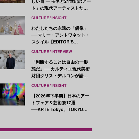
しい目 ― モネと21世紀のアー
ト」の現代アーティストたち
が示す、異なる視点
CULTURE
INSIGHT
わたしたちの永遠の「偶像」
──マリー・アントワネット・
スタイル【EDITOR’S
NOTES】
CULTURE
INTERVIEW
「判断することは自由の一形
態だ」──カルティエ現代美術
財団クリス・デルコンが語
る、公共性と批評
CULTURE
INSIGHT
【2026年下半期】日本のアー
トフェア＆芸術祭17選
──ARTE Tokyo、TOKYO
ATLAS、前橋国際芸術祭ほか
新イベントが続々開幕