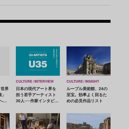
Recom
CULTURE
INTERVIEW
CULTURE
INSIGHT
】世界
日本の現代アート界を
ルーブル美術館、24の
猫」
担う若手アーティスト
至宝。効率よく回るた
への
30人──作家インタビュ
めの必見作品リスト
望を
ーで読み解く芸術の未
タン
来