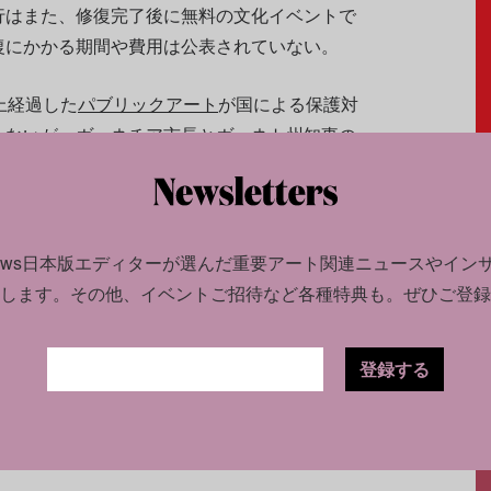
行はまた、修復完了後に無料の文化イベントで
復にかかる期間や費用は公表されていない。
上経過した
パブリックアート
が国による保護対
らないが、ヴェネチア市長とヴェネト州知事の
ことになった。そのための資金確保に携わった
・スガルビは、2023年当時こう表明してい
news日本版エディターが選んだ
重要アート関連ニュースやイン
係ありません。また、この作品が違法に制作さ
します。
その他、イベントご招待など各種特典も。ぜひご登録
作家からの修復許可を得る必要はないと考えて
美術を）保護することです」
登録する
子）》が保護を必要としていたのか、それとも徐々に薄
たしていたのか、答えは出ていない。（翻訳：