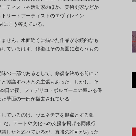
アーティストや活動家のほか、美術史家などか
ストリートアーティストのエヴィレイン
の取材にこう答えている。
りません。水面近くに描いた作品が永続的なも
解しているはず。修復はその意図に逆らうもの
意味の一部であるとして、修復を決める前にア
ィと協議すべきとの主張もあった。しかし、そ
23日の夜、フェデリコ・ボルゴーニの率いる保
れた壁面の一部が撤去されている。
をしているのは、ヴェネチアを拠点とする銀
fis）だ。アートや文化への支援を掲げる同銀行
協議したと述べているが、直接の許可があった