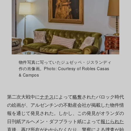
物件写真に写っていたジュゼッペ・ジスランディ
作の肖像画。Photo: Courtesy of Robles Casas
& Campos
第二次大戦中に
ナチス
によって
略奪
されたバロック時代
の絵画が、アルゼンチンの不動産会社が掲載した物件情
報を通じて発見された。しかし、この発見がオランダの
日刊紙アルヘメン・ダフブラット紙によって
報じられた
直後、再び所在がわからなくなり、警察による捜査が始