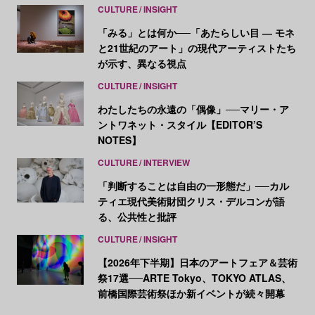
CULTURE
INSIGHT
「みる」とは何か──「あたらしい目 ― モネ
と21世紀のアート」の現代アーティストたち
が示す、異なる視点
CULTURE
INSIGHT
わたしたちの永遠の「偶像」──マリー・ア
ントワネット・スタイル【EDITOR’S
NOTES】
CULTURE
INTERVIEW
「判断することは自由の一形態だ」──カル
ティエ現代美術財団クリス・デルコンが語
る、公共性と批評
CULTURE
INSIGHT
【2026年下半期】日本のアートフェア＆芸術
祭17選──ARTE Tokyo、TOKYO ATLAS、
前橋国際芸術祭ほか新イベントが続々開幕