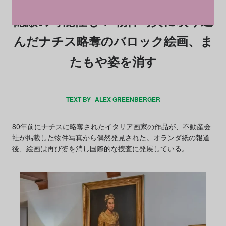
隠蔽の可能性も？ 物件写真に映り込
んだナチス略奪のバロック絵画、ま
たもや姿を消す
TEXT BY
ALEX GREENBERGER
80年前にナチスに
略奪
されたイタリア画家の作品が、不動産会
社が掲載した物件写真から偶然発見された。オランダ紙の報道
後、絵画は再び姿を消し国際的な捜査に発展している。