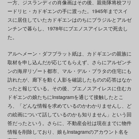
一方、ジスランディの肖像画はその後、親衛隊将校フリ
ードリヒ・カドギエンの手に渡った。1945年までスイ
スに居住していたカドギエンはのちにブラジルとアルゼ
ンチンで暮らし、1978年にブエノスアイレスで死去し
た。
アルヘメーン・ダフブラット紙は、カドギエンの親族に
取材を申し込んだが応じてもらえず、さらにアルゼンチ
ンの海岸リゾート都市、マル・デル・プラタの住宅にも
訪れたが、廊下を動く人影を確認したものの応答はなか
ったと報じている。その後、ブエノスアイレスに住むカ
ドギエンの娘たちにInstagramを通じて接触したとこ
ろ、「どんな情報を求めているのかわかりませんし、ど
の絵画について話しているのかも知りません」という回
答だったという。さらに、不動産会社は現在までに物件
情報を削除しており、娘もInstagramのアカウント名を