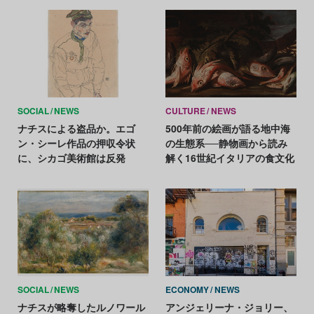
SOCIAL
NEWS
CULTURE
NEWS
ナチスによる盗品か。エゴ
500年前の絵画が語る地中海
ン・シーレ作品の押収令状
の生態系──静物画から読み
に、シカゴ美術館は反発
解く16世紀イタリアの食文化
SOCIAL
NEWS
ECONOMY
NEWS
ナチスが略奪したルノワール
アンジェリーナ・ジョリー、