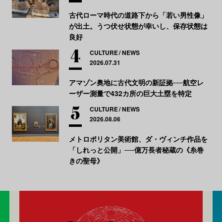
古代ローマ時代の道路下から「若い男性像」
が出土。うつ伏せ状態が幸いし、保存状態は
良好
CULTURE
NEWS
2026.07.31
アマゾン奥地に古代文明の新証拠──航空レ
ーザー測量で432カ所の巨大土塁を特定
CULTURE
NEWS
2026.08.06
メトロポリタン美術館、ダ・ヴィンチ作品を
「しれっと公開」──億万長者秘蔵の《糸巻
きの聖母》