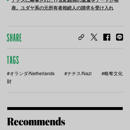
表。ユダヤ系の元所有者相続人の請求を受け入れ
#オランダ/Netherlands
#ナチス/Nazi
#略奪文化
財
Re