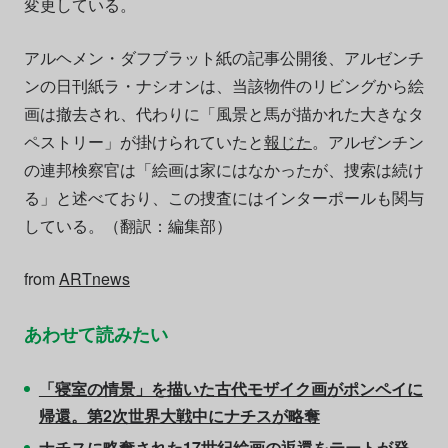
変更している。
アルヘメン・ダフブラット紙の記事公開後、アルゼンチ
ンの日刊紙ラ・ナシオンは、当該物件のリビングから絵
画は撤去され、代わりに「風景と馬が描かれた大きなタ
ペストリー」が掛けられていたと
報じた
。アルゼンチン
の連邦検察官は「絵画は家にはなかったが、捜索は続け
る」と述べており、この捜査にはインターポールも関与
している。（翻訳：編集部）
from
ARTnews
あわせて読みたい
「寝室の情景」を描いた古代モザイク画がポンペイに
帰還。第2次世界大戦中にナチスが略奪
ナチスに略奪された17世紀絵画の返還をテートが発