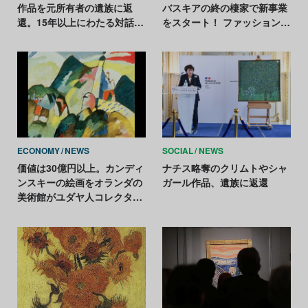
作品を元所有者の遺族に返
バスキアの終の棲家で新事業
還。15年以上にわたる対話を
をスタート！ ファッション分
経て合意
野の職人育成の場に
ECONOMY
NEWS
SOCIAL
NEWS
価値は30億円以上。カンディ
ナチス略奪のクリムトやシャ
ンスキーの絵画をオランダの
ガール作品、遺族に返還
美術館がユダヤ人コレクター
の遺族に返還