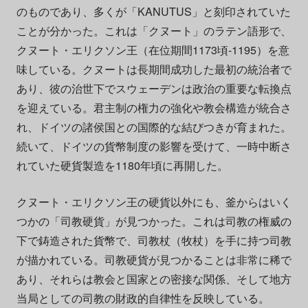
のものであり、多くが「KANUTUS」と刻印されていた
ことが分かった。これは「クヌート」のラテン語形で、
クヌート・エリクソン王（在位期間1173頃-1195）を意
味している。クヌートは長期間成功した最初の統治者で
あり、彼の治世下でスウェーデンは政治の重要な転換点
を迎えている。君主制の権力の強化や教会構造が統合さ
れ、ドイツの諸侯国との国際的な結びつきが育まれた。
続いて、ドイツの貨幣制度の影響を受けて、一時中断さ
れていた硬貨製造を1180年頃に再開した。
クヌート・エリクソン王の硬貨以外にも、釜からはいく
つかの「司教硬貨」が見つかった。これは司教の権威の
下で鋳造された貨幣で、司教杖（牧杖）を手に持つ司教
が描かれている。司教硬貨が見つかることは非常に稀で
あり、それらは教会と国家との密接な関係、そして地方
当局としての司教の財政的自律性を反映している。