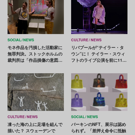
SOCIAL
NEWS
CULTURE
NEWS
モネ作品を汚損した活動家に
リバプールが“テイラー・タ
無罪判決。ストックホルムの
ウン”に！ テイラー・スウィ
裁判所は「作品損傷の意図な
フトのライブ公演を前に11点
し」と判断
のアート作品を市内に展開
CULTURE
NEWS
SOCIAL
NEWS
凍った海の上に足場を組んで
バーキンのNFT、展示は認め
描いた？ スウェーデンで
られず。「差押え命令に抵触