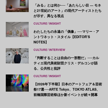
「みる」とは何か──「あたらしい目 ― モネ
と21世紀のアート」の現代アーティストたち
が示す、異なる視点
CULTURE
INSIGHT
わたしたちの永遠の「偶像」──マリー・ア
ントワネット・スタイル【EDITOR’S
NOTES】
CULTURE
INTERVIEW
「判断することは自由の一形態だ」──カル
ティエ現代美術財団クリス・デルコンが語
る、公共性と批評
CULTURE
INSIGHT
【2026年下半期】日本のアートフェア＆芸術
祭17選──ARTE Tokyo、TOKYO ATLAS、
前橋国際芸術祭ほか新イベントが続々開幕