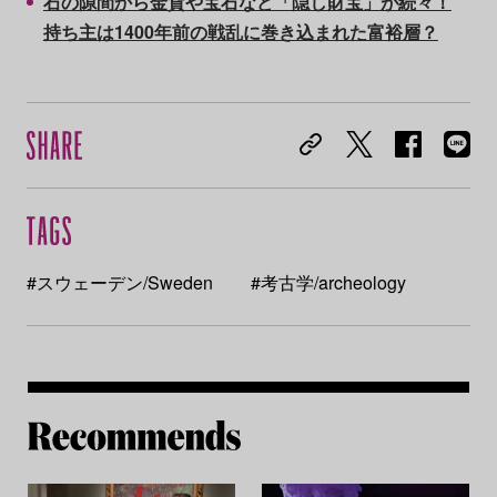
石の隙間から金貨や宝石など「隠し財宝」が続々！
持ち主は1400年前の戦乱に巻き込まれた富裕層？
#スウェーデン/Sweden
#考古学/archeology
Re