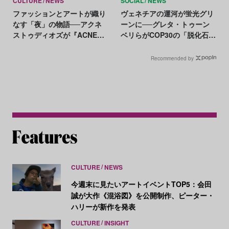
CULTURE
NEWS
SOCIAL
NEWS
ファッションとアートが織り
ヴェネチアの運河が蛍光グリ
なす「夜」の物語──アクネ
ーンに──グレタ・トゥーン
ストゥディオズが『ACNE
ベリらがCOP30の「脱化石燃
PAPER』新刊を発売
料」停滞に抗議
Recommended by
CULTURE
NEWS
今週末に見たいアートイベントTOP5：会田
誠が大作《混浴図》を公開制作、ピーター・
ハリーが新作を発表
CULTURE
INSIGHT