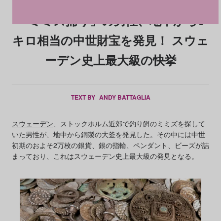
「ミミズ捕り」の男性、地中から6
キロ相当の中世財宝を発見！ スウェ
ーデン史上最大級の快挙
TEXT BY
ANDY BATTAGLIA
スウェーデン
、ストックホルム近郊で釣り餌のミミズを探して
いた男性が、地中から銅製の大釜を発見した。その中には中世
初期のおよそ2万枚の銀貨、銀の指輪、ペンダント、ビーズが詰
まっており、これはスウェーデン史上最大級の発見となる。