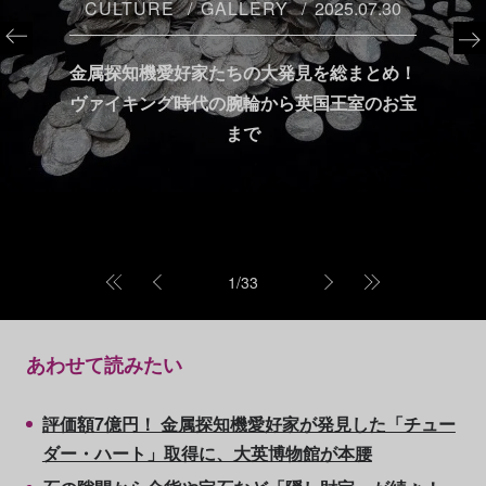
CULTURE
GALLERY
2025.07.30
金属探知機愛好家たちの大発見を総まとめ！
ヴァイキング時代の腕輪から英国王室のお宝
まで
1
/
33
あわせて読みたい
評価額7億円！ 金属探知機愛好家が発見した「チュー
ダー・ハート」取得に、大英博物館が本腰