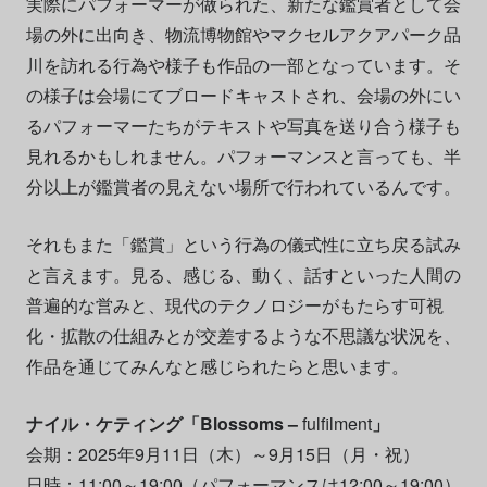
実際にパフォーマーが做られた、新たな鑑賞者として会
場の外に出向き、物流博物館やマクセルアクアパーク品
川を訪れる行為や様子も作品の一部となっています。そ
の様子は会場にてブロードキャストされ、会場の外にい
るパフォーマーたちがテキストや写真を送り合う様子も
見れるかもしれません。パフォーマンスと言っても、半
分以上が鑑賞者の見えない場所で行われているんです。
それもまた「鑑賞」という行為の儀式性に立ち戻る試み
と言えます。見る、感じる、動く、話すといった人間の
普遍的な営みと、現代のテクノロジーがもたらす可視
化・拡散の仕組みとが交差するような不思議な状況を、
作品を通じてみんなと感じられたらと思います。
ナイル・ケティング「Blossoms –
fulfilment
」
会期：2025年9月11日（木）～9月15日（月・祝）
日時：11:00～19:00（パフォーマンスは12:00～19:00）