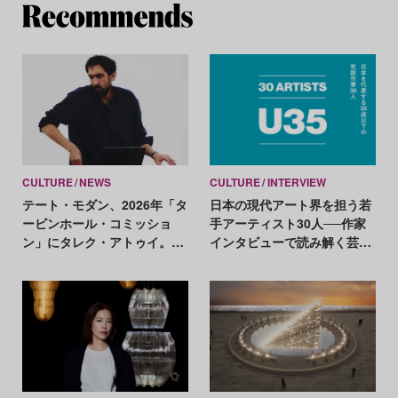
Re
CULTURE
NEWS
CULTURE
INTERVIEW
テート・モダン、2026年「タ
日本の現代アート界を担う若
ービンホール・コミッショ
手アーティスト30人──作家
ン」にタレク・アトゥイ。音
インタビューで読み解く芸術
と振動を探求する学際的アー
の未来
ティスト