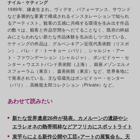
ナイル・ケティング
1989年、鎌倉生まれ。ヴィデオ、パフォーマンス、サウンド
など多層的な要素で構成されるインスタレーションで知られ
るアーティスト。観客の五感に共鳴する環境を生み出す作品
の数々は、観客と作品空間をへだてることなく、既存の枠組
みにとらわれない新たな作品体験を生み出しつづけている。
ケティングの作品は、グルベンキアン近現代美術館（リスボ
ン）、パレ・ド・トーキョー（パリ）、シャルジャ・アー
ト・ファウンデーション（シャルジャ）、ポンピドゥー・セ
ンター × ウエストバンド美術館（上海）、銀座メゾンエルメ
スフォーラム（東京）、森美術館（東京）など、世界各地に
て発表されている。主な収蔵先はポンピドゥー・センター
（パリ）、高橋龍太郎コレクション（Private）など。
あわせて読みたい
新たな世界遺産26件が発表。カメルーンの遺跡やシ
エラレオネの熱帯雨林などアフリカにスポットライト
束芋らによる新作公開や工芸×アートの展覧会も。天