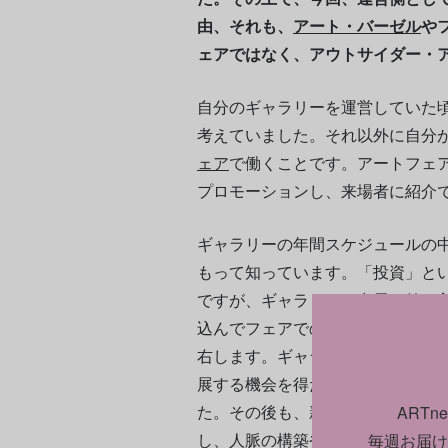
由、それも、
アート・バーゼル
や
ェアではなく、アウトサイダー・
自分のギャラリーを運営していた
考えていました。それ以外に自分
ェア
で働くことです。アートフェ
プロモーションし、来場者に紹介
ギャラリーの年間スケジュールの
もって知っています。「投資」と
ですが、ギャラリーは出展を前に
込んでフェアでの成功を目指しま
右します。ギャラリーを立ち上げて間
展する機会を得たのですが、それ
た。その後も、新たなフェアに参
ART
し、人脈の構築や、コレクターと
毎週お届け