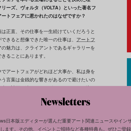
フリーズ、ヴォルタ（VOLTA）といった著名フ
アートフェアに惹かれたのはなぜですか？
頃は正直、その仕事を一生続けていくだろうと
ができると想像できた唯一の仕事は、
アートフ
アの魅力は、クライアントであるギャラリーを
できることにあります。
中でアートフェアがどれほど大事か、私は身を
いう言葉は金銭的な響きがあるので避けたいの
入念に計画を練り、さまざまなリソースを注ぎ
す。そして、その成果はギャラリーの存続を左
もない頃、アンタイトルド（Untitled）に出
がギャラリーの成長につながる転機となりまし
加するたびに認知度を上げることができました
news日本版エディターが選んだ
重要アート関連ニュースやイン
の出会いの場を提供してくれるフェアは、私が
します。
その他、イベントご招待など各種特典も。ぜひご登録