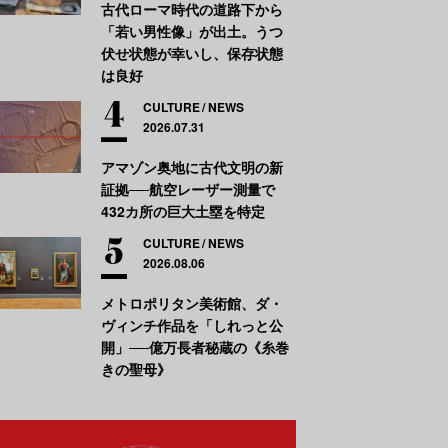
古代ローマ時代の道路下から
「若い男性像」が出土。うつ
伏せ状態が幸いし、保存状態
は良好
CULTURE
NEWS
2026.07.31
アマゾン奥地に古代文明の新
証拠──航空レーザー測量で
432カ所の巨大土塁を特定
CULTURE
NEWS
2026.08.06
メトロポリタン美術館、ダ・
ヴィンチ作品を「しれっと公
開」──億万長者秘蔵の《糸巻
きの聖母》