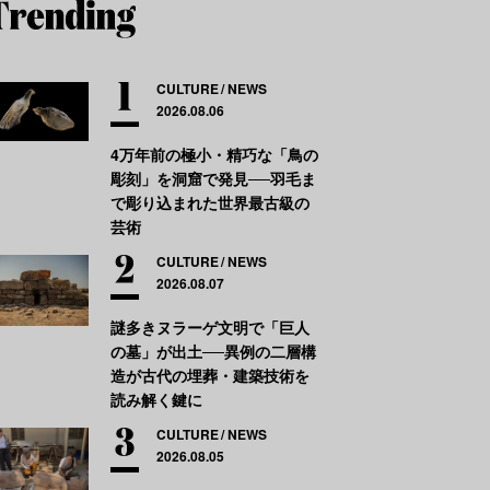
CULTURE
NEWS
2026.08.06
4万年前の極小・精巧な「鳥の
彫刻」を洞窟で発見──羽毛ま
で彫り込まれた世界最古級の
芸術
CULTURE
NEWS
2026.08.07
謎多きヌラーゲ文明で「巨人
の墓」が出土──異例の二層構
造が古代の埋葬・建築技術を
読み解く鍵に
CULTURE
NEWS
2026.08.05