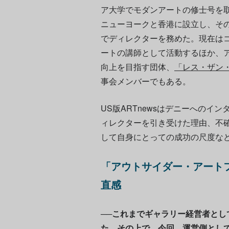
ア大学でモダンアートの修士号を取
ニューヨークと香港に設立し、そ
でディレクターを務めた。現在は
ートの講師として活動するほか、
向上を目指す団体、
「レス・ザン・ハー
事会メンバーでもある。
US版ARTnewsはデニーへのイ
ィレクターを引き受けた理由、不
して自身にとっての成功の尺度な
「アウトサイダー・アート
直感
──これまでギャラリー経営者と
た。その上で、今回、運営側とし