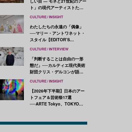
しい目 ― モネと21世紀のアー
ト」の現代アーティストたち
が示す、異なる視点
CULTURE
INSIGHT
わたしたちの永遠の「偶像」
──マリー・アントワネット・
スタイル【EDITOR’S
NOTES】
CULTURE
INTERVIEW
「判断することは自由の一形
態だ」──カルティエ現代美術
財団クリス・デルコンが語
る、公共性と批評
CULTURE
INSIGHT
【2026年下半期】日本のアー
トフェア＆芸術祭17選
──ARTE Tokyo、TOKYO
ATLAS、前橋国際芸術祭ほか
新イベントが続々開幕