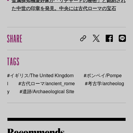
金属探知機愛好家が「リチャードの秘密」と銘刻され
た中世の印章を発見。中央には古代ローマの宝石
#イギリス/The United Kingdom
#ポンペイ/Pompe
i
#古代ローマ/ancient_rome
#考古学/archeolog
y
#遺跡/Archaeological Site
Re