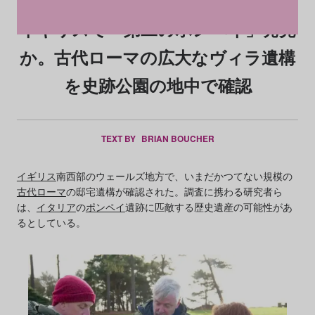
イギリスで「第二のポンペイ」発見
か。古代ローマの広大なヴィラ遺構
を史跡公園の地中で確認
TEXT BY
BRIAN BOUCHER
イギリス
南西部のウェールズ地方で、いまだかつてない規模の
古代ローマ
の邸宅遺構が確認された。調査に携わる研究者ら
は、
イタリア
の
ポンペイ
遺跡に匹敵する歴史遺産の可能性があ
るとしている。