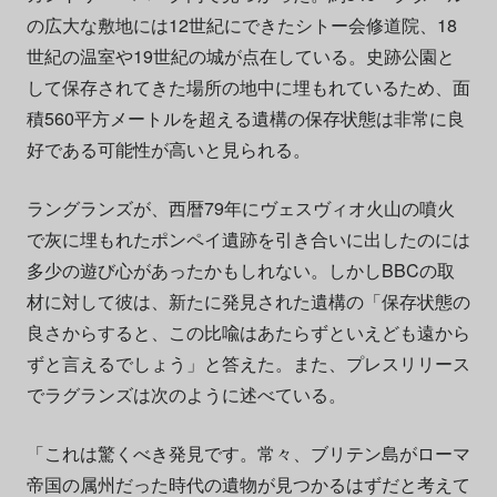
の広大な敷地には12世紀にできたシトー会修道院、18
世紀の温室や19世紀の城が点在している。史跡公園と
して保存されてきた場所の地中に埋もれているため、面
積560平方メートルを超える遺構の保存状態は非常に良
好である可能性が高いと見られる。
ラングランズが、西暦79年にヴェスヴィオ火山の噴火
で灰に埋もれたポンペイ遺跡を引き合いに出したのには
多少の遊び心があったかもしれない。しかしBBCの取
材に対して彼は、新たに発見された遺構の「保存状態の
良さからすると、この比喩はあたらずといえども遠から
ずと言えるでしょう」と答えた。また、プレスリリース
でラグランズは次のように述べている。
「これは驚くべき発見です。常々、ブリテン島がローマ
帝国の属州だった時代の遺物が見つかるはずだと考えて