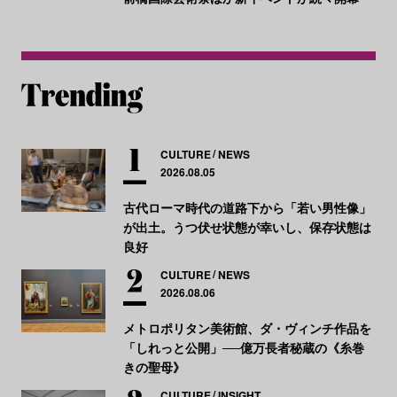
CULTURE
NEWS
2026.08.05
古代ローマ時代の道路下から「若い男性像」
が出土。うつ伏せ状態が幸いし、保存状態は
良好
CULTURE
NEWS
2026.08.06
メトロポリタン美術館、ダ・ヴィンチ作品を
「しれっと公開」──億万長者秘蔵の《糸巻
きの聖母》
CULTURE
INSIGHT