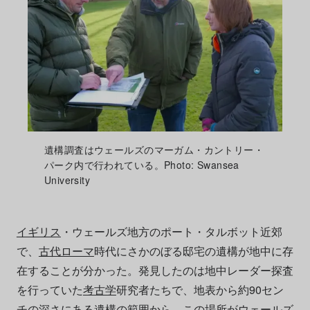
遺構調査はウェールズのマーガム・カントリー・
パーク内で行われている。Photo: Swansea
University
イギリス
・ウェールズ地方のポート・タルボット近郊
で、
古代ローマ
時代にさかのぼる邸宅の遺構が地中に存
在することが分かった。発見したのは地中レーダー探査
を行っていた
考古学
研究者たちで、地表から約90セン
チの深さにある遺構の範囲から、この場所がウェールズ