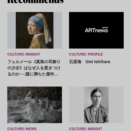
CULTURE
INSIGHT
CULTURE
PROFILE
フェルメール《真珠の耳飾り
石原海 Umi Ishihara
の少女》はなぜ人を惹きつけ
るのか──謎に満ちた傑作の
危うい魅力
CULTURE
NEWS
CULTURE
INSIGHT