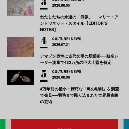
2026.08.05
わたしたちの永遠の「偶像」──マリー・ア
ントワネット・スタイル【EDITOR’S
NOTES】
CULTURE
NEWS
2026.07.31
アマゾン奥地に古代文明の新証拠──航空レ
ーザー測量で432カ所の巨大土塁を特定
CULTURE
NEWS
2026.08.06
4万年前の極小・精巧な「鳥の彫刻」を洞窟
で発見──羽毛まで彫り込まれた世界最古級
の芸術