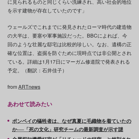
に見られるものと同じくらい洗練され、高い社会的地位
を示す建物が存在していたのです」
ウェールズでこれまでに発見されたローマ時代の建造物
の大半は、要塞や軍事施設だった。BBCによれば、今
回のような壮麗な邸宅は比較的珍しい。なお、遺構の正
確な位置は、盗掘を防ぐために現時点では非公開とされ
ている。詳細は1月17日にマーガム修道院で発表される
予定。（翻訳：石井佳子）
from
ARTnews
あわせて読みたい
ポンペイの犠牲者は、なぜ真夏に毛織物を着ていたの
か──「死の文化」研究チームの最新調査が示す謎