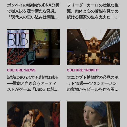
ポンペイの犠牲者のDNA分析
フリーダ・カーロの壮絶な生
で従来説を覆す新たな発見。
涯。肉体と心の苦悩を見つめ
「現代人の思い込みは間違っ
続ける画家の生を支えた「絵
ていた」
を描くことの幸せ」
CULTURE
NEWS
CULTURE
INSIGHT
記憶は失われても創作は残る
大エジプト博物館の必見スポ
──難病と向き合うアーティ
ット15選──ツタンカーメン
ストがゲーム『Bub』に託し
の宝物からビールを作る召使
たもの
い像まで