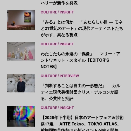
ハリーが新作を発表
CULTURE
INSIGHT
「みる」とは何か──「あたらしい目 ― モネ
と21世紀のアート」の現代アーティストたち
が示す、異なる視点
CULTURE
INSIGHT
わたしたちの永遠の「偶像」──マリー・ア
ントワネット・スタイル【EDITOR’S
NOTES】
CULTURE
INTERVIEW
「判断することは自由の一形態だ」──カル
ティエ現代美術財団クリス・デルコンが語
る、公共性と批評
CULTURE
INSIGHT
【2026年下半期】日本のアートフェア＆芸術
祭17選──ARTE Tokyo、TOKYO ATLAS、
前橋国際芸術祭ほか新イベントが続々開幕