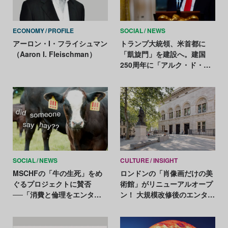
ECONOMY
PROFILE
SOCIAL
NEWS
アーロン・I・フライシュマン
トランプ大統領、米首都に
（Aaron I. Fleischman）
「凱旋門」を建設へ。建国
250周年に「アルク・ド・ト
ランプ」構想を発表
SOCIAL
NEWS
CULTURE
INSIGHT
MSCHFの「牛の生死」をめ
ロンドンの「肖像画だけの美
ぐるプロジェクトに賛否
術館」がリニューアルオープ
──「消費と倫理をエンタメ
ン！ 大規模改修後のエンタメ
化している」との批判も
性あふれる見どころをリポー
ト