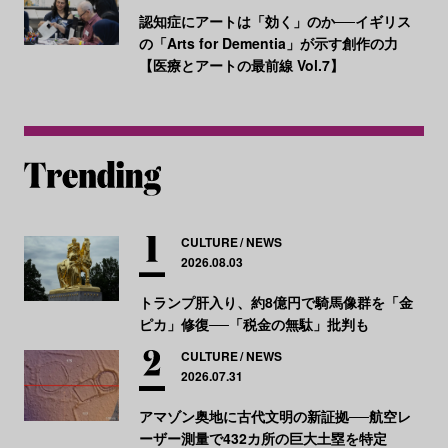
認知症にアートは「効く」のか──イギリス
の「Arts for Dementia」が示す創作の力
【医療とアートの最前線 Vol.7】
CULTURE
NEWS
2026.08.03
トランプ肝入り、約8億円で騎馬像群を「金
ピカ」修復──「税金の無駄」批判も
CULTURE
NEWS
2026.07.31
アマゾン奥地に古代文明の新証拠──航空レ
ーザー測量で432カ所の巨大土塁を特定