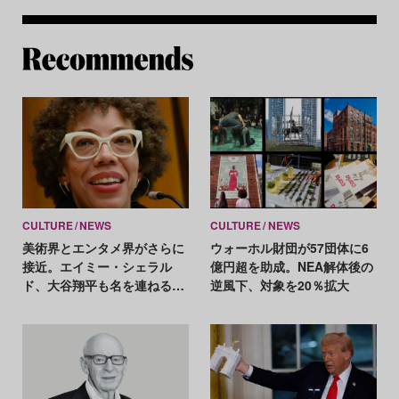
Re
CULTURE
NEWS
CULTURE
NEWS
美術界とエンタメ界がさらに
ウォーホル財団が57団体に6
接近。エイミー・シェラル
億円超を助成。NEA解体後の
ド、大谷翔平も名を連ねる米
逆風下、対象を20％拡大
最大手CAAと契約