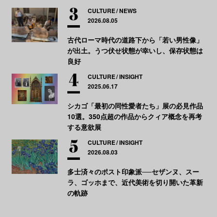
CULTURE
NEWS
2026.08.05
古代ローマ時代の道路下から「若い男性像」
が出土。うつ伏せ状態が幸いし、保存状態は
良好
CULTURE
INSIGHT
2025.06.17
シカゴ「最初の同性愛者たち」展の必見作品
10選。350点超の作品からクィア概念を再考
する意欲展
CULTURE
INSIGHT
2026.08.03
多士済々のポスト印象派──セザンヌ、スー
ラ、ゴッホまで、近代美術を切り開いた革新
の軌跡