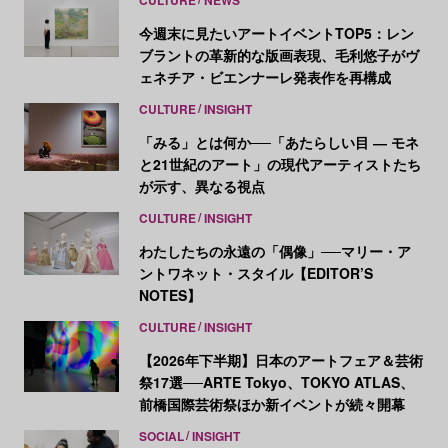
今週末に見たいアートイベントTOP5：レン
ブラントの革新的な版画表現、毛利悠子がヴ
ェネチア・ビエンナーレ発表作を再構成
CULTURE
INSIGHT
「みる」とは何か──「あたらしい目 ― モネ
と21世紀のアート」の現代アーティストたち
が示す、異なる視点
CULTURE
INSIGHT
わたしたちの永遠の「偶像」──マリー・ア
ントワネット・スタイル【EDITOR’S
NOTES】
CULTURE
INSIGHT
【2026年下半期】日本のアートフェア＆芸術
祭17選──ARTE Tokyo、TOKYO ATLAS、
前橋国際芸術祭ほか新イベントが続々開幕
SOCIAL
INSIGHT