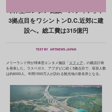
球体型エンタメ施設「スフィア」、
3拠点目をワシントンD.C.近郊に建
設へ。総工費は315億円
TEXT BY
ARTNEWS JAPAN
メリーランド州が球体型エンタメ施設「
スフィア
」の建設計画
を発表した。ラスベガス、アブダビに続く3拠点目で、収容人数
は約6000人。年間1500万人が訪れる観光地の新名所となる。