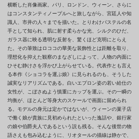
横断した肖像画家。パリ、ロンドン、ウィーン、さらに
はコンスタンティノープルへと旅しながら、宮廷人や知
識人、市井の人々までを描いた。とりわけパステルの名
手として知られ、肌に射す柔らかな光、シルクのひだ、
ガラス器に映る透明な反射を、驚くほど克明にとらえ
た。その筆致はロココの華美な装飾性とは距離を取り、
理想化を抑えた観察のまなざしによって、人物の内面に
ひそむ静けさを浮かび上がらせている。代表作とも言え
る本作《ショコラを運ぶ娘》に見られるのも、そうした
誠実なリアリズムである。白いエプロン姿の若い給仕の
女性が、こぼさぬよう慎重にカップを運ぶ。その一瞬の
均衡が、ほとんど等身大のスケールで画面に留められ
る。モデルの身元は定かではないが、ウィーンの菓子店
で働く娘が貴族に見初められたといった逸話や、銀行家
の娘や伯爵夫人であるという説も残る。そんな後世の物
語さえも包み込むように、リオタールの描線は静かで、