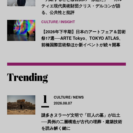
ティエ現代美術財団クリス・デルコンが語
る、公共性と批評
CULTURE
INSIGHT
【2026年下半期】日本のアートフェア＆芸術
祭17選──ARTE Tokyo、TOKYO ATLAS、
前橋国際芸術祭ほか新イベントが続々開幕
CULTURE
NEWS
2026.08.07
謎多きヌラーゲ文明で「巨人の墓」が出土
──異例の二層構造が古代の埋葬・建築技術
を読み解く鍵に