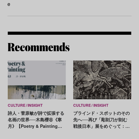
e
Re
CULTURE
INSIGHT
CULTURE
INSIGHT
詩人・菅原敏が詩で拡張する
ブラインド・スポットのその
名画の世界──木島櫻谷《寒
先へ──再び「彫刻刀が刻む
月》【Poetry & Painting
戦後日本」展をめぐって：山
Vol. 3】
本浩貴（文化研究者）評