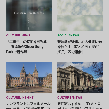
CULTURE
NEWS
SOCIAL
NEWS
「工事中」の時間を可視化
菅原敏が監修。心の健康に光
──菅原敏がGinza Sony
を照らす「詩と絵画」展が、
Parkで新作展
江戸川区で開催中
CULTURE
INSIGHT
CULTURE
NEWS
レンブラントにフェルメール
専門家おすすめ！ NYメトロ
etc. オランダ美術の宝庫、ア
ポリタン美術館の回り方と20