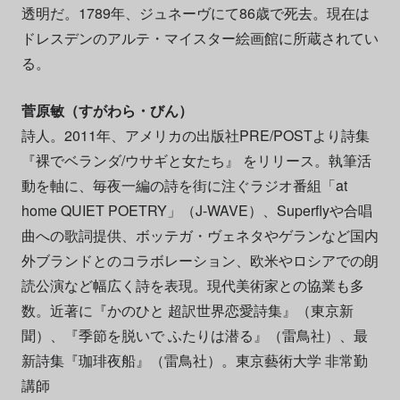
透明だ。1789年、ジュネーヴにて86歳で死去。現在は
ドレスデンのアルテ・マイスター絵画館に所蔵されてい
る。
菅原敏（すがわら・びん）
詩人。2011年、アメリカの出版社PRE/POSTより詩集
『裸でベランダ/ウサギと女たち』 をリリース。執筆活
動を軸に、毎夜一編の詩を街に注ぐラジオ番組「at
home QUIET POETRY」（J-WAVE）、Superflyや合唱
曲への歌詞提供、ボッテガ・ヴェネタやゲランなど国内
外ブランドとのコラボレーション、欧米やロシアでの朗
読公演など幅広く詩を表現。現代美術家との協業も多
数。近著に『かのひと 超訳世界恋愛詩集』（東京新
聞）、『季節を脱いで ふたりは潜る』（雷鳥社）、最
新詩集『珈琲夜船』（雷鳥社）。東京藝術大学 非常勤
講師