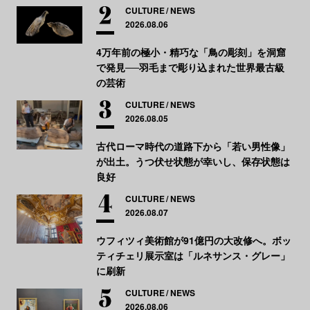
CULTURE
NEWS
2026.08.06
4万年前の極小・精巧な「鳥の彫刻」を洞窟
で発見──羽毛まで彫り込まれた世界最古級
の芸術
CULTURE
NEWS
2026.08.05
古代ローマ時代の道路下から「若い男性像」
が出土。うつ伏せ状態が幸いし、保存状態は
良好
CULTURE
NEWS
2026.08.07
ウフィツィ美術館が91億円の大改修へ。ボッ
ティチェリ展示室は「ルネサンス・グレー」
に刷新
CULTURE
NEWS
2026.08.06