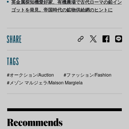
英金属探知機愛好家、有機農場で古代ローマの鉛イン
ゴットを発見。帝国時代の鉱物供給網のヒントに
#オークション/Auction
#ファッション/Fashion
#メゾン マルジェラ/Maison Margiela
Re