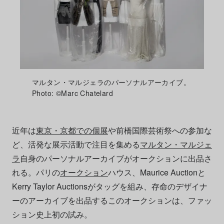
マルタン・マルジェラのパーソナルアーカイブ。
Photo: ©Marc Chatelard
近年は
東京・京都での個展
や前橋国際芸術祭への参加な
ど、活発な展示活動で注目を集める
マルタン・マルジェ
ラ
自身のパーソナルアーカイブがオークションに出品さ
れる。パリの
オークション
ハウス、Maurice Auctionと
Kerry Taylor Auctionsがタッグを組み、存命のデザイナ
ーのアーカイブを出品するこのオークションは、ファッ
ション史上初の試み。