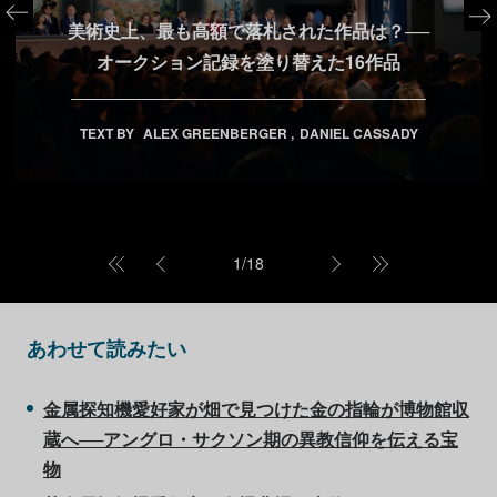
美術史上、最も高額で落札された作品は？──
オークション記録を塗り替えた16作品
TEXT BY
ALEX GREENBERGER
DANIEL CASSADY
1
/
18
あわせて読みたい
金属探知機愛好家が畑で見つけた金の指輪が博物館収
蔵へ──アングロ・サクソン期の異教信仰を伝える宝
物