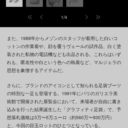
1
/
4
また、1988年からメゾンのスタッフが着用した白いコ
ットンの作業着や、顔を覆うヴェールの試作品、白く塗
装された私物の電話機なども出品される。これらはいず
れも、匿名性や白という色への執着など、マルジェラの
思想を象徴するアイテムだ。
さらに、ブランドのアイコンとして知られる足袋ブーツ
の特別な一足も登場する。1991年にパリのガリエラ美
術館で開催された展覧会において、来場者が自由に書き
込みを行った結果誕生した「グラフィティ足袋」で、予
想落札価格は3万〜5万ユーロ（約560万〜930万円）
と、今回の目玉ロットのひとつとなっている。