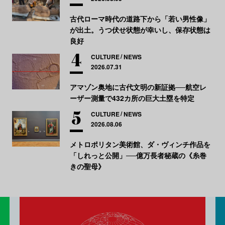
古代ローマ時代の道路下から「若い男性像」
が出土。うつ伏せ状態が幸いし、保存状態は
良好
CULTURE
NEWS
2026.07.31
アマゾン奥地に古代文明の新証拠──航空レ
ーザー測量で432カ所の巨大土塁を特定
CULTURE
NEWS
2026.08.06
メトロポリタン美術館、ダ・ヴィンチ作品を
「しれっと公開」──億万長者秘蔵の《糸巻
きの聖母》