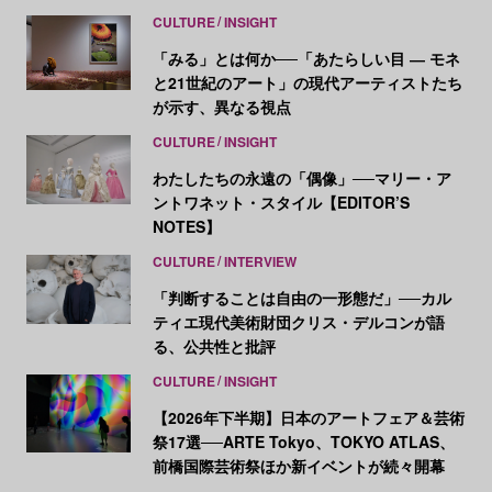
CULTURE
INSIGHT
「みる」とは何か──「あたらしい目 ― モネ
と21世紀のアート」の現代アーティストたち
が示す、異なる視点
CULTURE
INSIGHT
わたしたちの永遠の「偶像」──マリー・ア
ントワネット・スタイル【EDITOR’S
NOTES】
CULTURE
INTERVIEW
「判断することは自由の一形態だ」──カル
ティエ現代美術財団クリス・デルコンが語
る、公共性と批評
CULTURE
INSIGHT
【2026年下半期】日本のアートフェア＆芸術
祭17選──ARTE Tokyo、TOKYO ATLAS、
前橋国際芸術祭ほか新イベントが続々開幕