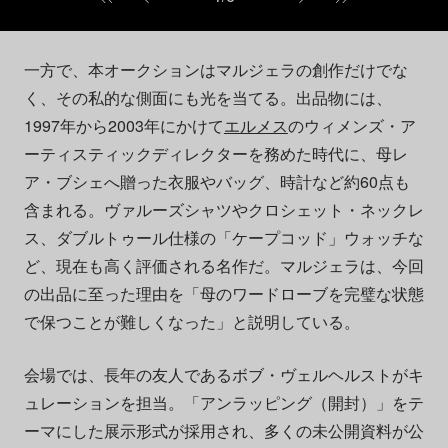
一方で、本オークションはマルジェラの創作だけでな
く、その私的な側面にも光を当てる。出品物には、
1997年から2003年にかけて
エルメス
のウィメンズ・ア
ーティスティックディレクターを務めた時代に、母レ
ア・ブシェへ贈った衣服やバッグ、時計など約60点も
含まれる。ヴァルーズシャツやクロシェット・ネックレ
ス、ダブルトゥール仕様の「ケープコッド」ウォッチな
ど、現在も高く評価される名作だ。マルジェラは、今回
の出品に至った理由を「母のワードローブを完璧な状態
で保つことが難しくなった」と説明している。
会場では、長年の友人であるボブ・ヴェルヘルストがキ
ュレーションを担当。「アンラッピング（開封）」をテ
ーマにした展示形式が採用され、多くの未公開資料が公