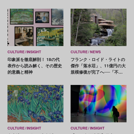
ブルを開催
CULTURE
INSIGHT
CULTURE
NEWS
印象派を徹底解剖！ 18の代
フランク・ロイド・ライトの
表作から読み解く、その歴史
傑作「落水荘」、11億円の大
的意義と精神
規模修復が完了へ──「不確
かな未来」に対応
CULTURE
INSIGHT
CULTURE
INSIGHT