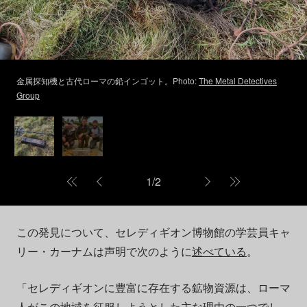
金属探知機と古代ローマの鉛インゴット。Photo:
The Metal Detectives
Group
1
/
2
この発見について、セレディギオン博物館の学芸員キャ
リー・カーナムは声明で次のように
述べている
。
「セレディギオンに豊富に存在する鉱物資源は、ローマ
人がこの地域を征服しようとした主な理由の一つでし