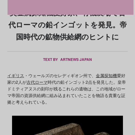
英金属探知機愛好家、有機農場で古
代ローマの鉛インゴットを発見。帝
国時代の鉱物供給網のヒントに
TEXT BY
ARTNEWS JAPAN
イギリス
・ウェールズのセレディギオン州で、
金属探知機
愛好
家の2人が
古代ローマ
時代の鉛インゴット2点を発見した。皇帝
ドミティアヌスの刻印が残るこれらの遺物は、この地域がロー
マ帝国の資源供給網に組み込まれていたことを物語る貴重な証
拠と考えられている。