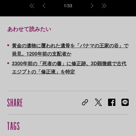
1
/
33
あわせて読みたい
黄金の遺物に覆われた遺骨を「パナマの王家の谷」で
発見。1200年前の支配者か
3300年前の「死者の書」に修正跡。3D顕微鏡で古代
エジプトの「修正液」を特定