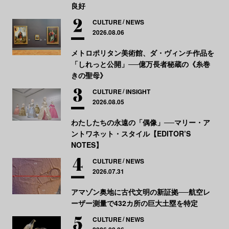
良好
CULTURE
NEWS
2026.08.06
メトロポリタン美術館、ダ・ヴィンチ作品を
「しれっと公開」──億万長者秘蔵の《糸巻
きの聖母》
CULTURE
INSIGHT
2026.08.05
わたしたちの永遠の「偶像」──マリー・ア
ントワネット・スタイル【EDITOR’S
NOTES】
CULTURE
NEWS
2026.07.31
アマゾン奥地に古代文明の新証拠──航空レ
ーザー測量で432カ所の巨大土塁を特定
CULTURE
NEWS