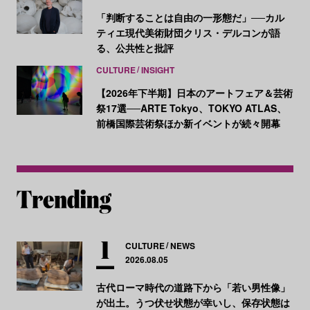
「判断することは自由の一形態だ」──カル
ティエ現代美術財団クリス・デルコンが語
る、公共性と批評
CULTURE
INSIGHT
【2026年下半期】日本のアートフェア＆芸術
祭17選──ARTE Tokyo、TOKYO ATLAS、
前橋国際芸術祭ほか新イベントが続々開幕
CULTURE
NEWS
2026.08.05
古代ローマ時代の道路下から「若い男性像」
が出土。うつ伏せ状態が幸いし、保存状態は