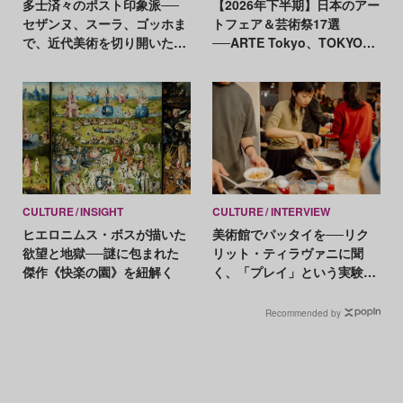
多士済々のポスト印象派──
【2026年下半期】日本のアー
セザンヌ、スーラ、ゴッホま
トフェア＆芸術祭17選
で、近代美術を切り開いた革
──ARTE Tokyo、TOKYO
新の軌跡
ATLAS、前橋国際芸術祭ほか
新イベントが続々開幕
CULTURE
INSIGHT
CULTURE
INTERVIEW
ヒエロニムス・ボスが描いた
美術館でパッタイを──リク
欲望と地獄──謎に包まれた
リット・ティラヴァニに聞
傑作《快楽の園》を紐解く
く、「プレイ」という実験の
意味
Recommended by