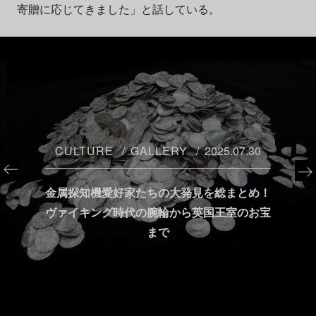
寄贈に応じてきました」と話している。
CULTURE
GALLERY
2025.07.30
金属探知機愛好家たちの大発見を総まとめ！
ヴァイキング時代の腕輪から英国王室のお宝
まで