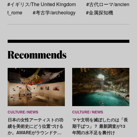
#イギリス/The United Kingdom
#古代ローマ/ancien
t_rome
#考古学/archeology
#金属探知機
Re
CULTURE
NEWS
CULTURE
NEWS
日本の女性アーティストの功
マヤ文明を滅ぼしたのは「長
績を美術史にどう位置づける
期干ばつ」？ 最新調査が13
か。AWAREがラウンドテー
年間の水不足を裏付け