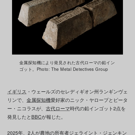
金属探知機により発見された古代ローマの鉛イン
ゴット。Photo: The Metal Detectives Group
イギリス
・ウェールズのセレディギオン州ランギンヴェ
リンで、
金属探知機
愛好家のニック・ヤロープとピータ
ー・ニコラスが、
古代ローマ
時代の鉛インゴット2点を
発見したと
BBC
が報じた。
2025年、2人が農地の所有者ジェライント・ジェンキン