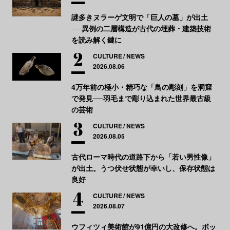
謎多きヌラーゲ文明で「巨人の墓」が出土
──異例の二層構造が古代の埋葬・建築技術
を読み解く鍵に
CULTURE
NEWS
2026.08.06
4万年前の極小・精巧な「鳥の彫刻」を洞窟
で発見──羽毛まで彫り込まれた世界最古級
の芸術
CULTURE
NEWS
2026.08.05
古代ローマ時代の道路下から「若い男性像」
が出土。うつ伏せ状態が幸いし、保存状態は
良好
CULTURE
NEWS
2026.08.07
ウフィツィ美術館が91億円の大改修へ。ボッ