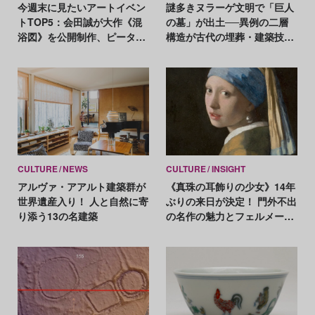
今週末に見たいアートイベン
謎多きヌラーゲ文明で「巨人
トTOP5：会田誠が大作《混
の墓」が出土──異例の二層
浴図》を公開制作、ピータ
構造が古代の埋葬・建築技術
ー・ハリーが新作を発表
を読み解く鍵に
CULTURE
NEWS
CULTURE
INSIGHT
アルヴァ・アアルト建築群が
《真珠の耳飾りの少女》14年
世界遺産入り！ 人と自然に寄
ぶりの来日が決定！ 門外不出
り添う13の名建築
の名作の魅力とフェルメール
の画業を総復習