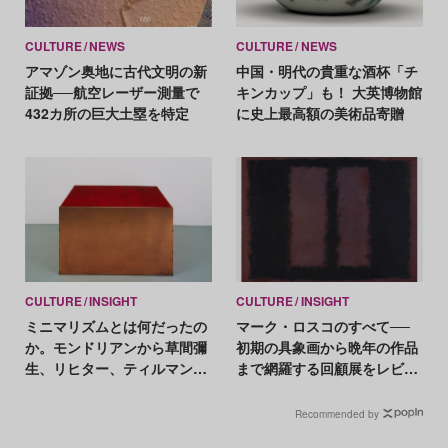
CULTURE
NEWS
CULTURE
NEWS
アマゾン奥地に古代文明の新
中国・明代の貴重な酒杯「チ
証拠──航空レーザー測量で
キンカップ」も！ 大英博物館
432カ所の巨大土塁を特定
に史上最高額の美術品寄贈
CULTURE
INSIGHT
CULTURE
INSIGHT
ミニマリズムとは何だったの
マーク・ロスコのすべて──
か。モンドリアンから草間彌
初期の具象画から晩年の作品
生、リヒター、ティルマンス
まで網羅する回顧展をレビュ
まで、現代アートの一大潮流
ー
を総覧
Recommended by