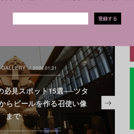
登録する
GALLERY
2026.01.21
必見スポット15選──ツタ
からビールを作る召使い像
まで