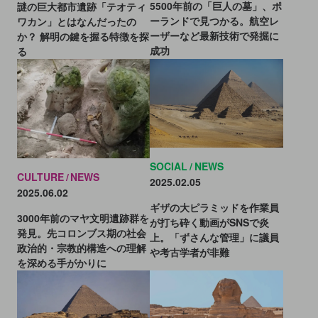
5500年前の「巨人の墓」、ポ
謎の巨大都市遺跡「テオティ
ーランドで見つかる。航空レ
ワカン」とはなんだったの
ーザーなど最新技術で発掘に
か？ 解明の鍵を握る特徴を探
成功
る
SOCIAL
NEWS
CULTURE
NEWS
2025.02.05
2025.06.02
ギザの大ピラミッドを作業員
3000年前のマヤ文明遺跡群を
が打ち砕く動画がSNSで炎
発見。先コロンブス期の社会
上。「ずさんな管理」に議員
政治的・宗教的構造への理解
や考古学者が非難
を深める手がかりに