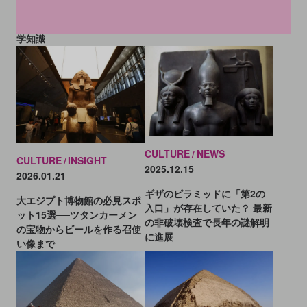
構造」が明らかに。最新研究
動画拡散で発覚
が示す、4600年前の高度な工
学知識
CULTURE
NEWS
CULTURE
INSIGHT
2025.12.15
2026.01.21
ギザのピラミッドに「第2の
大エジプト博物館の必見スポ
入口」が存在していた？ 最新
ット15選──ツタンカーメン
の非破壊検査で長年の謎解明
の宝物からビールを作る召使
に進展
い像まで