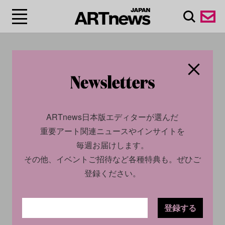
#ピラミッド/Pyramid
ARTnews日本版エディターが選んだ
重要アート関連ニュースやインサイトを
毎週お届けします。
その他、イベントご招待など各種特典も。ぜひご
登録ください。
SOCIAL
NEWS
CULTURE
NEWS
2026.03.03
2026.05.22
登録する
ツアーガイドが約4300年前の
ギザの大ピラミッドの「耐震
ピラミッドに落書きし逮捕。