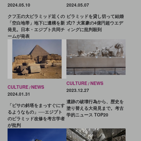
2024.05.07
2024.05.10
ピラミッドを貸し切って結婚
クフ王の大ピラミッド近くの
式!? 大富豪の4億円超ウエデ
「空白地帯」地下に遺構を新
ィングに批判殺到
発見。日本・エジプト共同チ
ームが発表
CULTURE
NEWS
CULTURE
NEWS
2023.12.27
2024.01.31
遺跡の破壊行為から、歴史を
「ピサの斜塔をまっすぐにす
塗り替える大発見まで。考古
るようなもの」──エジプト
学的ニュース TOP20
のピラミッド改修を考古学者
が批判