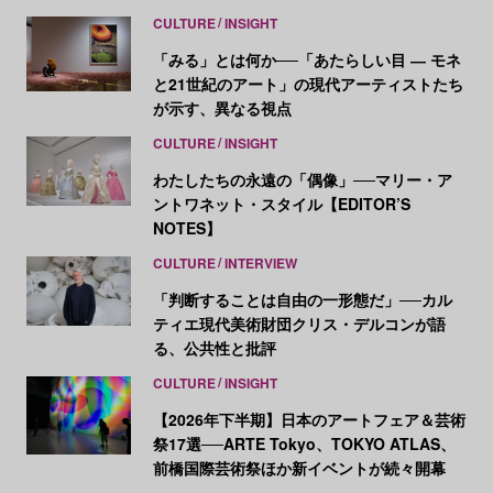
CULTURE
INSIGHT
「みる」とは何か──「あたらしい目 ― モネ
と21世紀のアート」の現代アーティストたち
が示す、異なる視点
CULTURE
INSIGHT
わたしたちの永遠の「偶像」──マリー・ア
ントワネット・スタイル【EDITOR’S
NOTES】
CULTURE
INTERVIEW
「判断することは自由の一形態だ」──カル
ティエ現代美術財団クリス・デルコンが語
る、公共性と批評
CULTURE
INSIGHT
【2026年下半期】日本のアートフェア＆芸術
祭17選──ARTE Tokyo、TOKYO ATLAS、
前橋国際芸術祭ほか新イベントが続々開幕