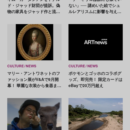
ド・ジャッド財団が提訴。偽
ない」── 謎めいた絵でシュ
物の家具をジャッド作と流
ルレアリスムに影響を与えた
布？
独創性の源泉
CULTURE
NEWS
CULTURE
NEWS
マリー・アントワネットのフ
ポケモンとゴッホのコラボグ
ァッション展がV&Aで9月開
ッズ、即完売！ 限定カードは
幕！ 華麗な衣装から食器まで
eBayで20万円超え
250点を紹介