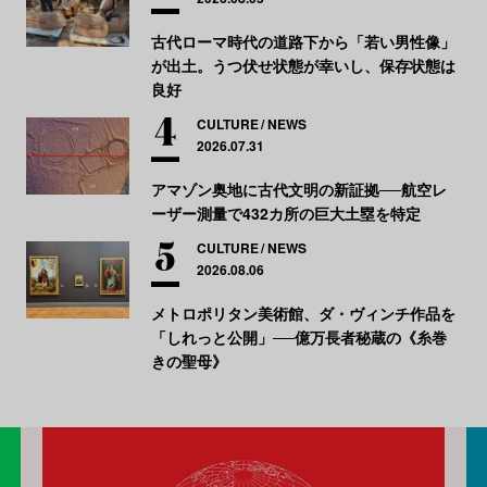
古代ローマ時代の道路下から「若い男性像」
が出土。うつ伏せ状態が幸いし、保存状態は
良好
CULTURE
NEWS
2026.07.31
アマゾン奥地に古代文明の新証拠──航空レ
ーザー測量で432カ所の巨大土塁を特定
CULTURE
NEWS
2026.08.06
メトロポリタン美術館、ダ・ヴィンチ作品を
「しれっと公開」──億万長者秘蔵の《糸巻
きの聖母》