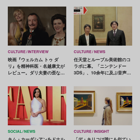
CULTURE
INTERVIEW
CULTURE
NEWS
映画『ウェルカム トゥ ダ
任天堂とルーブル美術館のコ
リ』を精神科医・名越康文が
ラボに幕。「ニンテンドー
レビュー。ダリ夫妻の歪な関
3DS」、10余年に及ぶ音声ガ
係を徹底分析！
イドを引退
SOCIAL
NEWS
CULTURE
INSIGHT
キム・カーダシアンをドナル
「デ・キリコは誰にも似てい