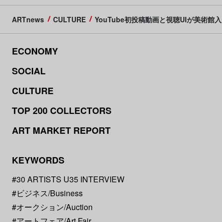
ARTnews
CULTURE
YouTube初投稿動画と視聴UIが美術館
ECONOMY
SOCIAL
CULTURE
TOP 200 COLLECTORS
ART MARKET REPORT
KEYWORDS
#30 ARTISTS U35 INTERVIEW
#ビジネス/Business
#オークション/Auction
#アートフェア/Art Fair