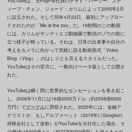
YouTubeは、元PayPal社員のチャド・ハーリー、ステ
ィーブ・チェン、ジョード・カリムによって2005年2月
に設立された。そして同年4月23日、最初にアップロー
ドされたのが「Me at the zoo」だ。19秒間のこの動画
には、カリムがサンディエゴ動物園で数頭のゾウの前に
立つ様子が映っている。それは、日常の出来事や自分の
考えをカメラに向かって気軽に語る動画形式「Video
Blog（Vlog）」のはしりとも言えるスタイルだった。
YouTubeはその翌月に、一般向けベータ版として公開さ
れた。
YouTubeは瞬く間に世界的なセンセーションを巻き起こ
し、2006年11月には16億5000万ドル（約2558億6000
万円）で
グーグル
に買収された。2025年には、金融ア
ナリストが、もしアルファベット（2015年にGoogleの
持株会社として改称）がYouTubeを分社化した場合、そ
の価値は5000億ドル（約77兆5000億円）を超えるとの