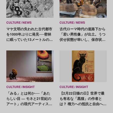
CULTURE
NEWS
CULTURE
NEWS
マヤ文明の失われた古代都市
古代ローマ時代の道路下から
を1000年ぶりに発見──密林
「若い男性像」が出土。うつ
に眠っていた13メートルのピ
伏せ状態が幸いし、保存状態
ラミッドが姿を現す
は良好
CULTURE
INSIGHT
CULTURE
INSIGHT
「みる」とは何か──「あた
【2月22日猫の日】世界で最
らしい目 ― モネと21世紀の
も有名な「黒猫」の作者と
アート」の現代アーティスト
は？ 権力への抵抗と自由への
たちが示す、異なる視点
渇望を猫に重ねた画家スタン