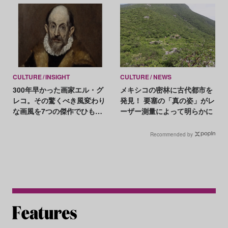
ラン
CULTURE
INSIGHT
CULTURE
NEWS
300年早かった画家エル・グ
メキシコの密林に古代都市を
レコ。その驚くべき風変わり
発見！ 要塞の「真の姿」がレ
な画風を7つの傑作でひも解
ーザー測量によって明らかに
く
Recommended by