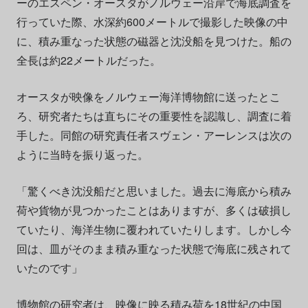
ーのエスペン・オースタがノルウェー沿岸で海底調査を
行っていた際、水深約600メートルで撮影した映像の中
に、積み重なった状態の磁器と沈没船を見つけた。船の
全長は約22メートルだった。
オースタが映像をノルウェー海洋博物館に送ったとこ
ろ、研究者たちは直ちにその重要性を認識し、調査に着
手した。同館の研究責任者スヴェン・アーレンスは次の
ように当時を振り返った。
「驚くべき沈没船だと思いました。過去に海底から積み
荷や貨物が見つかったことはありますが、多くは破損し
ていたり、海洋生物に覆われていたりします。しかし今
回は、皿がそのまま積み重なった状態で海底に残されて
いたのです」
博物館の研究者は、映像に映る積み荷を18世紀の中国