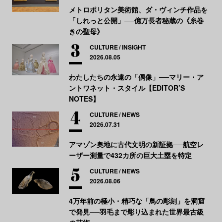
メトロポリタン美術館、ダ・ヴィンチ作品を
「しれっと公開」──億万長者秘蔵の《糸巻
きの聖母》
CULTURE
INSIGHT
2026.08.05
わたしたちの永遠の「偶像」──マリー・ア
ントワネット・スタイル【EDITOR’S
NOTES】
CULTURE
NEWS
2026.07.31
アマゾン奥地に古代文明の新証拠──航空レ
ーザー測量で432カ所の巨大土塁を特定
CULTURE
NEWS
2026.08.06
4万年前の極小・精巧な「鳥の彫刻」を洞窟
で発見──羽毛まで彫り込まれた世界最古級