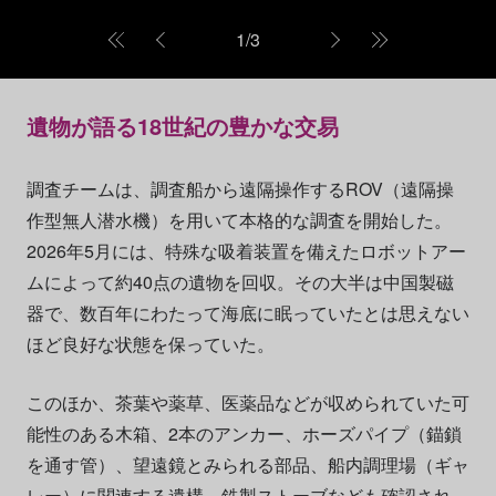
1
/
3
遺物が語る18世紀の豊かな交易
調査チームは、調査船から遠隔操作するROV（遠隔操
作型無人潜水機）を用いて本格的な調査を開始した。
2026年5月には、特殊な吸着装置を備えたロボットアー
ムによって約40点の遺物を回収。その大半は中国製磁
器で、数百年にわたって海底に眠っていたとは思えない
ほど良好な状態を保っていた。
このほか、茶葉や薬草、医薬品などが収められていた可
能性のある木箱、2本のアンカー、ホーズパイプ（錨鎖
を通す管）、望遠鏡とみられる部品、船内調理場（ギャ
レー）に関連する遺構、鉄製ストーブなども確認され