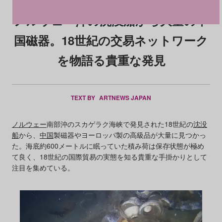
ノルウェー沖の沈没船から大量の中
国磁器。18世紀の交易ネットワーク
を物語る貴重な発見
TEXT BY
ARTNEWS JAPAN
ノルウェー
南部沖のスカゲラク海峡で発見された18世紀の
沈没
船
から、
中国
製磁器やヨーロッパ製の高級品が大量に見つかっ
た。海底約600メートルに眠っていた積み荷は保存状態が極め
て良く、18世紀の国際貿易の実態を知る貴重な手掛かりとして
注目を集めている。