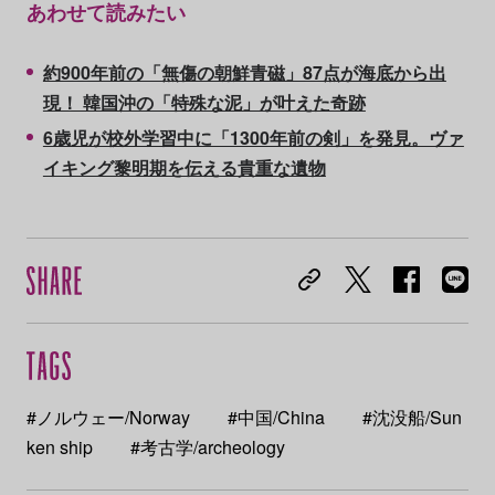
あわせて読みたい
約900年前の「無傷の朝鮮青磁」87点が海底から出
現！ 韓国沖の「特殊な泥」が叶えた奇跡
6歳児が校外学習中に「1300年前の剣」を発見。ヴァ
イキング黎明期を伝える貴重な遺物
#ノルウェー/Norway
#中国/China
#沈没船/Sun
ken ship
#考古学/archeology