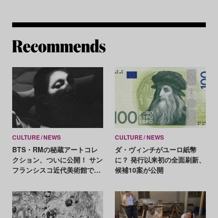
Re
CULTURE
NEWS
CULTURE
NEWS
BTS・RMの秘蔵アートコレ
ダ・ヴィンチがユーロ紙幣
クション、ついに公開！ サン
に？ 発行以来初の全面刷新、
フランシスコ近代美術館での
候補10案が公開
展示作品とは？