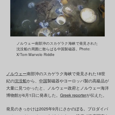
ノルウェー南部沖のスカゲラク海峡で発見された
沈没船の周囲に散らばる中国製磁器。Photo:
X/Tom Marvolo Riddle
ノルウェー
南部沖のスカゲラク海峡で発見された18世
紀の
沈没船
から、
中国
製磁器やヨーロッパ製の高級品が
大量に見つかったと、ノルウェー政府とノルウェー海洋
博物館が6月1日に発表した。
Greek reporter
が伝えた。
発見のきっかけは2025年9月にさかのぼる。プロダイバ