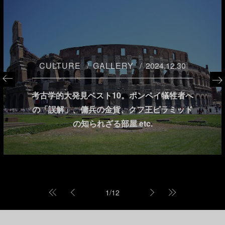
CULTURE
GALLERY
2024.12.30
考古学的大発見ベスト10。ポンペイ犠牲者へ
の「誤解」、傭兵の金貨、クフ王ピラミッド
の知られざる部屋 etc.
1
/
12