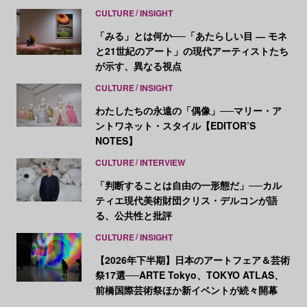
CULTURE
INSIGHT
「みる」とは何か──「あたらしい目 ― モネ
と21世紀のアート」の現代アーティストたち
が示す、異なる視点
CULTURE
INSIGHT
わたしたちの永遠の「偶像」──マリー・ア
ントワネット・スタイル【EDITOR’S
NOTES】
CULTURE
INTERVIEW
「判断することは自由の一形態だ」──カル
ティエ現代美術財団クリス・デルコンが語
る、公共性と批評
CULTURE
INSIGHT
【2026年下半期】日本のアートフェア＆芸術
祭17選──ARTE Tokyo、TOKYO ATLAS、
前橋国際芸術祭ほか新イベントが続々開幕