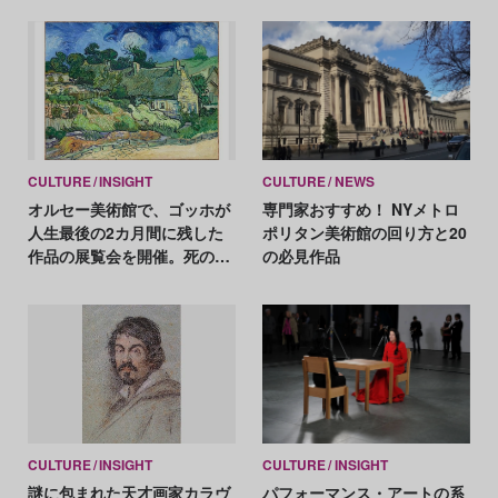
CULTURE
INSIGHT
CULTURE
NEWS
オルセー美術館で、ゴッホが
専門家おすすめ！ NYメトロ
人生最後の2カ月間に残した
ポリタン美術館の回り方と20
作品の展覧会を開催。死の直
の必見作品
前に取り組んだ風景画とは
CULTURE
INSIGHT
CULTURE
INSIGHT
謎に包まれた天才画家カラヴ
パフォーマンス・アートの系