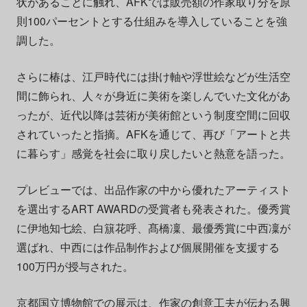
状があることに触れ、AFKでは販売額の作家取り分を原
則100パーセントとする仕組みを導入していることを強
調した。
さらに椿は、江戸時代には掛け軸や浮世絵などが生活空
間に飾られ、人々が身近に美術を楽しんでいた文化があ
ったが、近代以降は芸術が美術館という制度空間に回収
されていったと指摘。AFKを通じて、再び「アートと共
に暮らす」感覚を社会に取り戻したいと熱意を語った。
プレビューでは、出品作家の中から優れたアーティスト
を選出するART AWARDの受賞者も発表された。優秀賞
に伊地知七絵、白簱花呼、髙橋凜、最優秀賞に中西凜が
選ばれ、中西には作品制作および個展開催を支援する
100万円が授与された。
京都国立博物館での展示は、作家の創意工夫が伝わる興