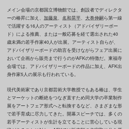
メイン会場の京都国立博物館では、創設者でディレクタ
ーの椿昇に加え、
加藤泉
、
名和晃平
、
大巻伸嗣
ら第一線
で活躍する16人のアーティスト（アドバイザリーボー
ド）による推薦、または一般応募を経て選出された40
歳未満の若手作家40人が出展。アーティスト自らが、
アドバイザリーボードの助言を受けながらフェア出展に
おいて企画から販売まで行うのがAFKの特徴だ。東福寺
会場では、アドバイザリーボードの作品に加え、AFK出
身作家5人の展示も行われている。
現代美術家であり京都芸術大学教授でもある椿は、学生
とマーケットの断絶をつなぎ直すため同大学の卒業制作
展をアートフェア形式へと転換するなど、さまざまな形
で若手育成に尽力してきた。開幕スピーチでは、多くの
若手アーティストが生計を立てることに苦心している現