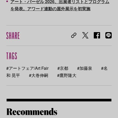
アート・バーゼル 2026、出展者リストとプログラム
を発表。アワード連動の屋外展示を初実施
#アートフェア/Art Fair
#京都
#加藤泉
#名
和 晃平
#大巻伸嗣
#鷹野隆大
Re