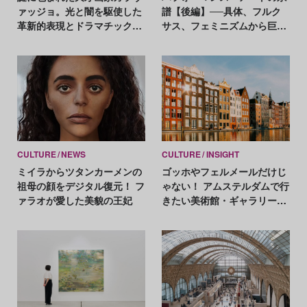
ァッジョ。光と闇を駆使した
譜【後編】──具体、フルク
革新的表現とドラマチックな
サス、フェミニズムから巨星
人生を辿る
アブラモヴィッチまで（1950
年〜現在）
CULTURE
NEWS
CULTURE
INSIGHT
ミイラからツタンカーメンの
ゴッホやフェルメールだけじ
祖母の顔をデジタル復元！ フ
ゃない！ アムステルダムで行
ァラオが愛した美貌の王妃
きたい美術館・ギャラリー20
選【MAP付き】