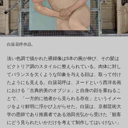
白簱花呼作品。
淡い色調で描かれた裸婦像は5本の腕が伸び、その髪は
ビクトリア調のスタイルに整えられている。肉体に対し
てバランスを欠くような印象を与える顔は、取って付け
たようにも見える。白簱花呼は、ヌードという西洋名画
における「古典的美のオブジェ」と自身の顔を重ねるこ
とで、「一方的に他者から見られる存在」というイメー
ジをより鮮明に浮かび上がらせた。白簱は、京都芸術大
学の恩師であり推薦者である池田光弘から受けた「観客
にどう見られたいかだけを考えて制作してはいけない」