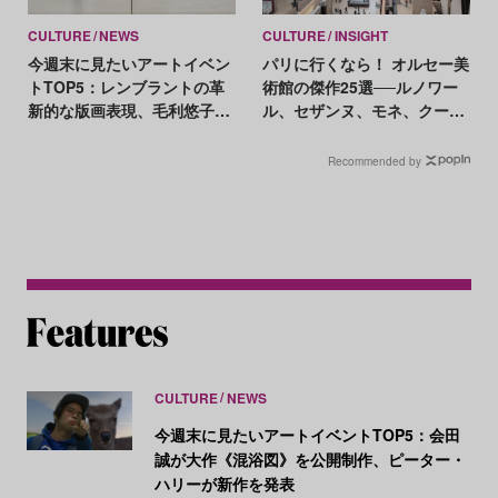
CULTURE
NEWS
CULTURE
INSIGHT
今週末に見たいアートイベン
パリに行くなら！ オルセー美
トTOP5：レンブラントの革
術館の傑作25選──ルノワー
新的な版画表現、毛利悠子が
ル、セザンヌ、モネ、クール
ヴェネチア・ビエンナーレ発
ベ、マネ、ドガ etc. 名作をイ
表作を再構成
ッキ見！
Recommended by
CULTURE
NEWS
今週末に見たいアートイベントTOP5：会田
誠が大作《混浴図》を公開制作、ピーター・
ハリーが新作を発表