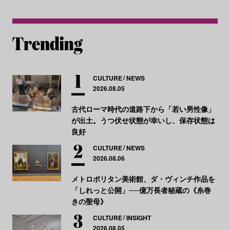
CULTURE
NEWS
2026.08.05
古代ローマ時代の道路下から「若い男性像」
が出土。うつ伏せ状態が幸いし、保存状態は
良好
CULTURE
NEWS
2026.08.06
メトロポリタン美術館、ダ・ヴィンチ作品を
「しれっと公開」──億万長者秘蔵の《糸巻
きの聖母》
CULTURE
INSIGHT
2026.08.05