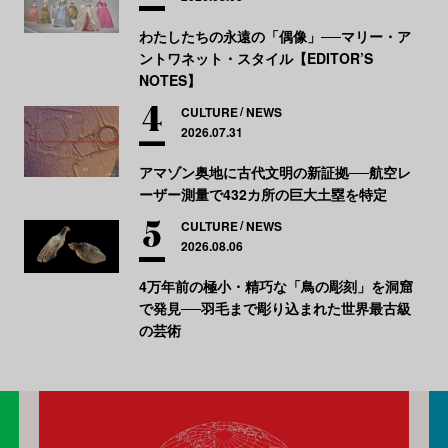
わたしたちの永遠の「偶像」──マリー・ア
ントワネット・スタイル【EDITOR’S
NOTES】
CULTURE
NEWS
2026.07.31
アマゾン奥地に古代文明の新証拠──航空レ
ーザー測量で432カ所の巨大土塁を特定
CULTURE
NEWS
2026.08.06
4万年前の極小・精巧な「鳥の彫刻」を洞窟
で発見──羽毛まで彫り込まれた世界最古級
の芸術