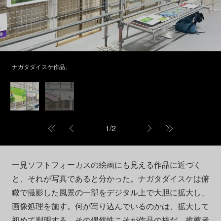
ナガタダイスケ作品。
1
/
2
一見ソフトフォーカスの絵画にも見える作品に近づく
と、それが写真であると分かった。ナガタダイスケは俯
瞰で撮影した風景の一部をデジタル上で大胆に拡大し、
画像処理を施す。何が写り込んでいるのかは、拡大して
初めて判明する。その偶然性こそが作品の核だ。推薦者