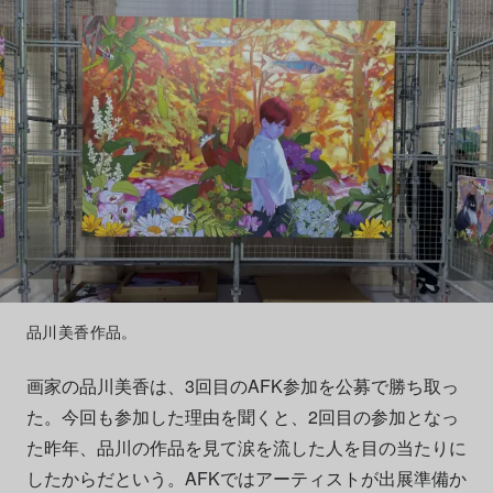
品川美香作品。
画家の品川美香は、3回目のAFK参加を公募で勝ち取っ
た。今回も参加した理由を聞くと、2回目の参加となっ
た昨年、品川の作品を見て涙を流した人を目の当たりに
したからだという。AFKではアーティストが出展準備か