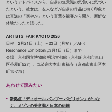
というアドバイスから、自身の無意識の気負いに気づい
たという。彼女は、友人などが自身の作品に抱く印象と
は真逆の「爽やか」という言葉を観客から聞き、新鮮な
体験だったと語った。
ARTISTS' FAIR KYOTO 2026
日程：2月21日（土）～23日（月祝）／AFK
Resonance Exhibitionは3月1日（日）まで
会場：京都国立博物館 明治古都館（京都府京都市東山
区茶屋町527）、臨済宗大本山 東福寺（京都市東山区本
町15-778）
あわせて読みたい
新拠点「ディオール バンブー パビリオン」がつな
ぐ、メゾンの美意識と日本の伝統