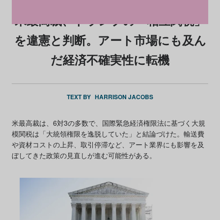
米最高裁、トランプの「相互関税」
を違憲と判断。アート市場にも及ん
だ経済不確実性に転機
TEXT BY
HARRISON JACOBS
米最高裁は、6対3の多数で、国際緊急経済権限法に基づく大規
模関税は「大統領権限を逸脱していた」と結論づけた。輸送費
や資材コストの上昇、取引停滞など、アート業界にも影響を及
ぼしてきた政策の見直しが進む可能性がある。