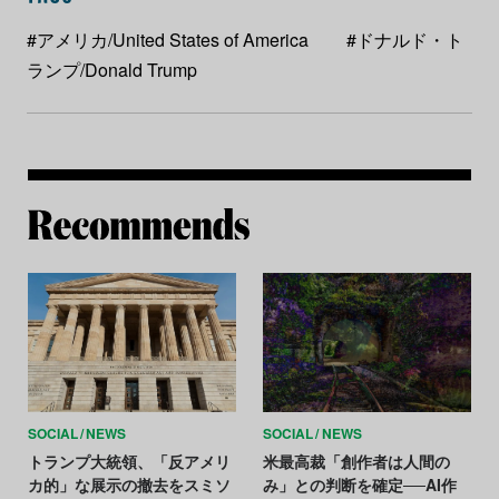
#アメリカ/United States of America
#ドナルド・ト
ランプ/Donald Trump
Re
SOCIAL
NEWS
SOCIAL
NEWS
トランプ大統領、「反アメリ
米最高裁「創作者は人間の
カ的」な展示の撤去をスミソ
み」との判断を確定──AI作