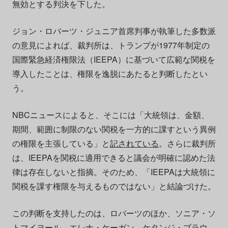
無効とする判決を下した。
ジョン・ロバーツ・ジュニア首席判事が執筆した多数派
の意見によれば、裁判所は、トランプが1977年制定の
国際緊急経済権限法（IEEPA）に基づいて広範な関税を
導入したことは、権限を逸脱にあたると判断したとい
う。
NBCニュースによると、そこには「大統領は、金額、
期間、範囲に制限のない関税を一方的に課すという異例
の権限を主張している」と
記されている
。さらに裁判所
は、IEEPAを関税に適用できると議会が明確に認めた法
律は存在しないと指摘。そのため、「IEEPAは大統領に
関税を課す権限を与えるものではない」と結論づけた。
この判断を支持したのは、ロバーツのほか、ソニア・ソ
トマイヨール、エレナ・ケーガン、ケタンジ・ブラウ