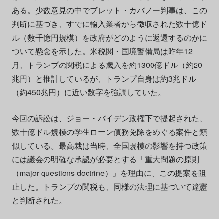
ある。少数意見の中でブレット・カバノー判事は、この
判断に基づき、すでに輸入業者から徴収された数十億ド
ル（数千億円規模）を政府がどのように返還するのかに
ついて懸念を示した。米税関・国境警備局は昨年12
月、トランプの関税による歳入を約1300億ドル（約20
兆円）と推計しているが、トランプ自身は約3兆ドル
（約450兆円）に近い数字を強調していた。
今回の訴訟は、ジョー・バイデン政権下で提起された、
数十億ドル規模の学生ローン債務免除をめぐる案件と類
似している。最高裁は当時、全国規模の影響を持つ政策
には議会の明確な承認が必要とする「重大問題の原則
（major questions doctrine）」を理由に、この提案を阻
止した。トランプの関税も、同様の法理に基づいて違憲
と判断された。