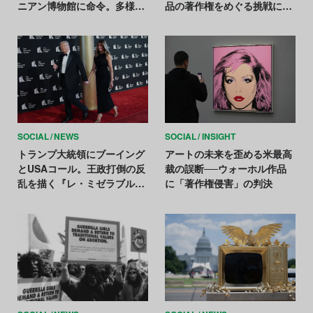
ニアン博物館に命令。多様性
品の著作権をめぐる挑戦に終
は「有害で圧政的」
止符
SOCIAL
NEWS
SOCIAL
INSIGHT
トランプ大統領にブーイング
アートの未来を歪める米最高
とUSAコール。王政打倒の反
裁の誤断──ウォーホル作品
乱を描く『レ・ミゼラブル』
に「著作権侵害」の判決
会場の反応