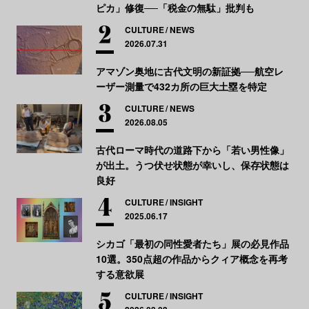
ピカ」修復──「税金の無駄」批判も
CULTURE
NEWS
2026.07.31
アマゾン奥地に古代文明の新証拠──航空レ
ーザー測量で432カ所の巨大土塁を特定
CULTURE
NEWS
2026.08.05
古代ローマ時代の道路下から「若い男性像」
が出土。うつ伏せ状態が幸いし、保存状態は
良好
CULTURE
INSIGHT
2025.06.17
シカゴ「最初の同性愛者たち」展の必見作品
10選。350点超の作品からクィア概念を再考
する意欲展
CULTURE
INSIGHT