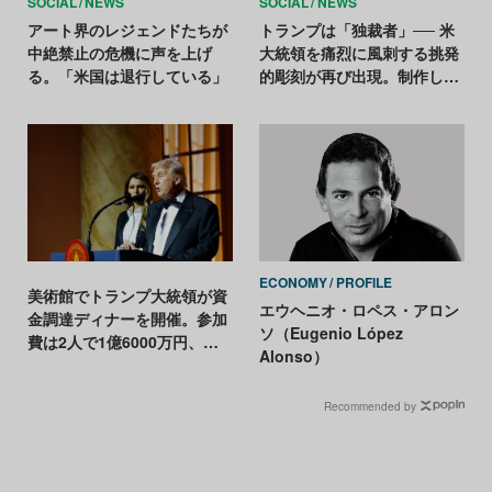
SOCIAL
NEWS
SOCIAL
NEWS
アート界のレジェンドたちが
トランプは「独裁者」── 米
中絶禁止の危機に声を上げ
大統領を痛烈に風刺する挑発
る。「米国は退行している」
的彫刻が再び出現。制作した
のは誰？
ECONOMY
PROFILE
美術館でトランプ大統領が資
エウヘニオ・ロペス・アロン
金調達ディナーを開催。参加
ソ（Eugenio López
費は2人で1億6000万円、キ
Alonso）
ャンセル待ちも
Recommended by