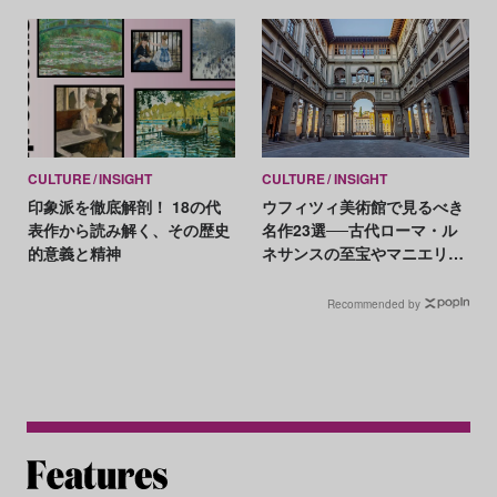
CULTURE
INSIGHT
CULTURE
INSIGHT
印象派を徹底解剖！ 18の代
ウフィツィ美術館で見るべき
表作から読み解く、その歴史
名作23選──古代ローマ・ル
的意義と精神
ネサンスの至宝やマニエリス
ムの代表作など
Recommended by