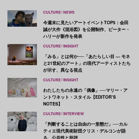
CULTURE
NEWS
今週末に見たいアートイベントTOP5：会田
誠が大作《混浴図》を公開制作、ピーター・
ハリーが新作を発表
CULTURE
INSIGHT
「みる」とは何か──「あたらしい目 ― モネ
と21世紀のアート」の現代アーティストたち
が示す、異なる視点
CULTURE
INSIGHT
わたしたちの永遠の「偶像」──マリー・ア
ントワネット・スタイル【EDITOR’S
NOTES】
CULTURE
INTERVIEW
「判断することは自由の一形態だ」──カル
ティエ現代美術財団クリス・デルコンが語
る、公共性と批評