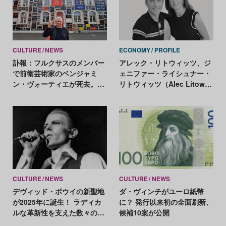
CULTURE
NEWS
ECONOMY
PROFILE
訃報：フルクサスのメンバー
アレック・リトウィッツ、ジ
で前衛芸術家のベンジャミ
ェニファー・ライシュナー・
ン・ヴォーティエが死去。妻
リトウィッツ（Alec Litowitz
が急死したわずか数時間後
and Jennifer Leischner
Litowitz）
CULTURE
NEWS
CULTURE
NEWS
デヴィッド・ボウイの新聖地
ダ・ヴィンチがユーロ紙幣
が2025年に誕生！ ラディカ
に？ 発行以来初の全面刷新、
ルな革新性を支えた数々の遺
候補10案が公開
品を公開