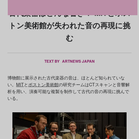
古代楽器はどんな響き？ MITとボス
トン美術館が失われた音の再現に挑
む
TEXT BY
ARTNEWS JAPAN
博物館に展示された古代楽器の音は、ほとんど知られていな
い。
MIT
と
ボストン美術館
の研究チームはCTスキャンと音響解
析を用い、演奏可能な複製を制作して古代の音の再現に挑んで
いる。