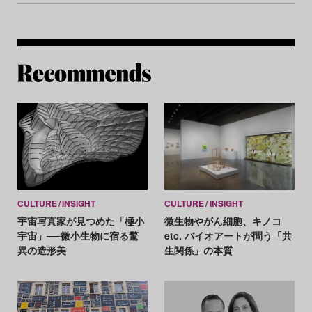
Re
CULTURE
INSIGHT
CULTURE
INSIGHT
宇宙写真家が見つめた「極小
微生物やがん細胞、キノコ
宇宙」──微小生物に宿る驚
etc. バイオアートが問う「共
異の造形美
生関係」の本質