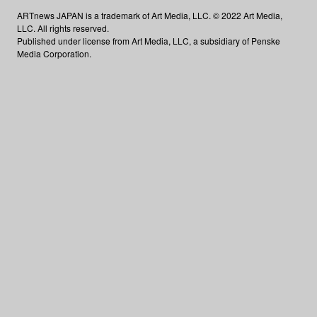
ARTnews JAPAN is a trademark of Art Media, LLC. © 2022 Art Media,
LLC. All rights reserved.
Published under license from Art Media, LLC, a subsidiary of Penske
Media Corporation.