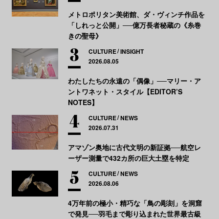
メトロポリタン美術館、ダ・ヴィンチ作品を
「しれっと公開」──億万長者秘蔵の《糸巻
きの聖母》
CULTURE
INSIGHT
2026.08.05
わたしたちの永遠の「偶像」──マリー・ア
ントワネット・スタイル【EDITOR’S
NOTES】
CULTURE
NEWS
2026.07.31
アマゾン奥地に古代文明の新証拠──航空レ
ーザー測量で432カ所の巨大土塁を特定
CULTURE
NEWS
2026.08.06
4万年前の極小・精巧な「鳥の彫刻」を洞窟
で発見──羽毛まで彫り込まれた世界最古級