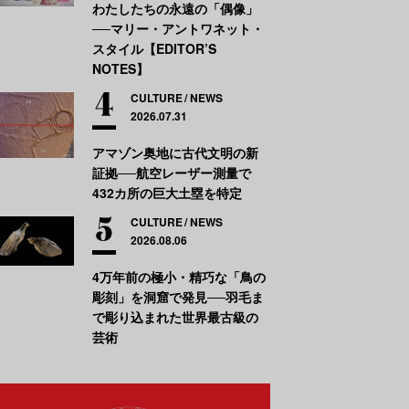
わたしたちの永遠の「偶像」
──マリー・アントワネット・
スタイル【EDITOR’S
NOTES】
CULTURE
NEWS
2026.07.31
アマゾン奥地に古代文明の新
証拠──航空レーザー測量で
432カ所の巨大土塁を特定
CULTURE
NEWS
2026.08.06
4万年前の極小・精巧な「鳥の
彫刻」を洞窟で発見──羽毛ま
で彫り込まれた世界最古級の
芸術