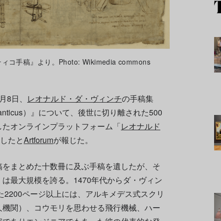
』より。Photo: Wikimedia commons
月8日、
レオナルド・ダ・ヴィンチ
の手稿集
lanticus）』について、後世に切り離された500
したオンラインプラットフォーム「
レオナルド
公開したと
Artforum
が報じた。
稿をまとめた十数冊に及ぶ手稿を遺したが、そ
は最大規模を誇る。1470年代からダ・ヴィン
た2200ページ以上には、アルキメデス式スクリ
久機関）、コウモリを思わせる飛行機械、ハー