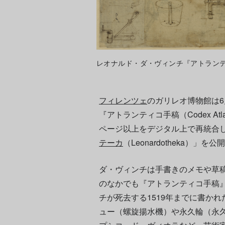
レオナルド・ダ・ヴィンチ『アトランティコ手稿
フィレンツェ
のガリレオ博物館は6
『アトランティコ手稿（Codex At
ページ以上をデジタル上で再統合
テーカ
（Leonardotheka）」を
ダ・ヴィンチは手書きのメモや草
のなかでも『アトランティコ手稿』
チが死去する1519年までに書かれ
ュー（螺旋揚水機）や永久輪（永