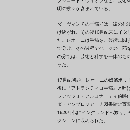
プシコード・ヴィオラなど、芸術
明の数々が含まれている。
ダ・ヴィンチの手稿群は、彼の死
け継がれ、その後16世紀末にイタ
た。レオーニは手稿を、芸術に関
で分け、その過程でページの一部
の分割は、芸術と科学を一体のも
った。
17世紀初頭、レオーニの娘婿ポリ
後に『アトランティコ手稿』と呼
レアッツォ・アルコナーティ伯爵
ダ・アンブロジアーナ図書館に寄贈
1620年代にイングランドへ渡り、
クションに収められた。