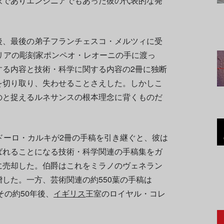
家でありエンジニアでもあった彼の代表的な発
後、最後の弟子フランチェスコ・メルツィに受
リアの彫刻家ポンペオ・レオーニの手に渡っ
する内容と技術・科学に関する内容の2冊に独断
を切り取り、失わせることさえした。しかしこ
のと捉えるルネサンスの根本理念に背くものだ
ドーロ・カルキが2冊の手稿を引き継ぐと、彼は
ばれることになる技術・科学関連の手稿集をガ
に売却した。伯爵はこれをミラノのヴェネラン
した。一方、芸術関連の約550葉の手稿は
その約50年後、
イギリス
王室のロイヤル・コレ