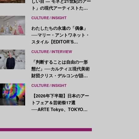
しい目 ― モネと21世紀のアー
ト」の現代アーティストたち
が示す、異なる視点
CULTURE
INSIGHT
わたしたちの永遠の「偶像」
──マリー・アントワネット・
スタイル【EDITOR’S
NOTES】
CULTURE
INTERVIEW
「判断することは自由の一形
態だ」──カルティエ現代美術
財団クリス・デルコンが語
る、公共性と批評
CULTURE
INSIGHT
【2026年下半期】日本のアー
トフェア＆芸術祭17選
──ARTE Tokyo、TOKYO
ATLAS、前橋国際芸術祭ほか
新イベントが続々開幕