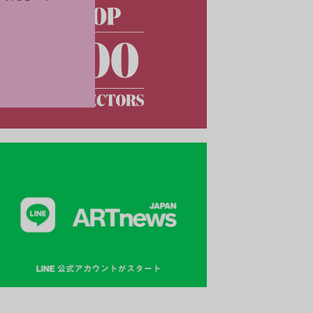
オナルド・ダ・ヴィンチ『アトランティコ手稿』より。Photo: Wikimedia 